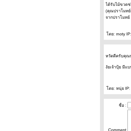
ได้รับไม้ขวดช
(คุณปราโมทย์
จากปราโมทย์
ดย: moty IP:
หวัดดีครับคุณป
งัยเจ้าปุ้ย มีแ
ดย: หนุ่ย IP:
ชื่อ :
Comment