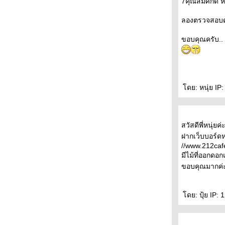
7คุณสมศักดิ์
ลองตรวจสอบดู
ขอบคุณครับ..
ดย: หนุ่ย IP:
สวัสดีพี่หนุ่ยค่
ฝากเว็บบอร์ด
//www.212caf
มีไม้ที่ออกดอก
ขอบคุณมากค่
ดย: ปุ้ย IP: 