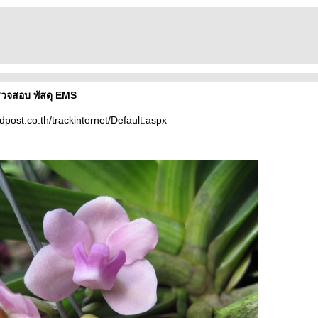
วจสอบ พัสดุ EMS
ndpost.co.th/trackinternet/Default.aspx