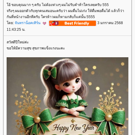
อ้ ขอบคุณมาก ๆ ครับ ไม่ต้องห่วงๆ ผมไม่รับคำท้าใครเลยครับ 555
จริงๆ ผมออกตัวกับทุกคนเสมอนะครับว่า ผมดื่มไม่เก่ง ให้ดื่มพอดื่มได้ แล้วก็ว่า
กันที่หน้างานอีกทีครับ ใครห้าวผมก็หามกลับก็แค่นั้น 5555
ดย:
จันทราน็อคเทิร์น
3 มกราคม 2568
11:43:25 น.
สวัสดีปีใหม่ค่ะ
ขอให้มีความสุข สุขภาพแข็งแรงนะคะ