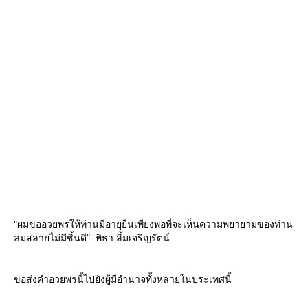
"ผมขออวยพรให้ท่านมีอายุยืนเพียงพอที่จะเห็นความพยายามของท่าน
ล่มสลายไม่มีชิ้นดี" ⁣ พิธา ลิ้มเจริญรัตน์
ขอส่งคำอวยพรนี้ไปยังผู้มีอำนาจทั้งหลายในประเทศนี้