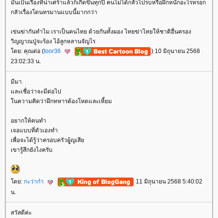
มันเป็นเรื่องที่น่าเศร้าแล้วก็เกิดขึ้นทุกปี คนไม่ได้กลัวไปรบหรือฝึกหนักอะไรหรอก
กลัวเรื่องโดนทรมานแบบนี้มากกว่า
เข่นฆ่ากันทำไม เราเป็นคนไทย ด้วยกันทั้งผอง ไทยฆ่าไทยให้ชาติอื่นครอง
วิญญาณปู่จะร้อง ไอ้ลูกหลานจัญไร
ดย: คุณต่อ (
toor36
) 10 มิถุนายน 2568
23:02:33 น.
มีมา
ละเชื่อว่าจะมีต่อไป
นความคิดว่าฝึกทหารต้องโหดและเหี้ยม
อยากให้คนทำ
เจอแบบที่ตัวเองทำ
เพื่อจะได้รู้ว่าครอบครัวผูู้ญเสี
เขารู้สึกยังไงครับ
ดย:
กะว่าก๋า
11 มิถุนายน 2568 5:40:02
น.
สวัสดีค่ะ