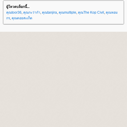
ผู้โหวตบล็อกนี้...
คุณtoor36
,
คุณกะว่าก๋า
,
คุณtanjira
,
คุณmultiple
,
คุณThe Kop Civil
,
คุณหอม
กร
,
คุณดอยสะเก็ด