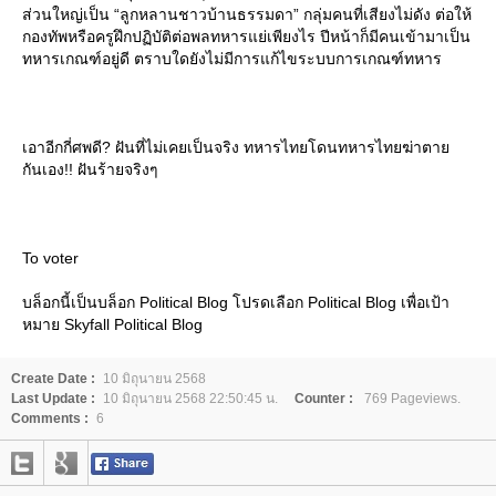
ส่วนใหญ่เป็น “ลูกหลานชาวบ้านธรรมดา” กลุ่มคนที่เสียงไม่ดัง ต่อให้
กองทัพหรือครูฝึกปฏิบัติต่อพลทหารแย่เพียงไร ปีหน้าก็มีคนเข้ามาเป็น
ทหารเกณฑ์อยู่ดี ตราบใดยังไม่มีการแก้ไขระบบการเกณฑ์ทหาร
เอาอีกกี่ศพดี? ฝันที่ไม่เคยเป็นจริง ทหารไทยโดนทหารไทยฆ่าตา
กันเอง!! ฝันร้ายจริงๆ
To voter
บล็อกนี้เป็นบล็อก Political Blog โปรดเลือก Political Blog เพื่อเป้า
หมาย Skyfall Political Blog
Create Date :
10 มิถุนายน 2568
Last Update :
10 มิถุนายน 2568 22:50:45 น.
Counter :
769 Pageviews.
Comments :
6