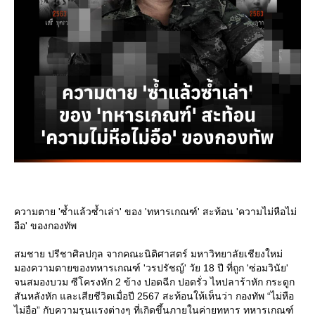
ความตาย 'ซ้ำแล้วซ้ำเล่า' ของ 'ทหารเกณฑ์' สะท้อน 'ความไม่หือไม่
อือ' ของกองทัพ
สมชาย ปรีชาศิลปกุล จากคณะนิติศาสตร์ มหาวิทยาลัยเชียงใหม่
มองความตายของทหารเกณฑ์ 'วรปรัชญ์' วัย 18 ปี ที่ถูก 'ซ่อมวินัย'
จนสมองบวม ซีโครงหัก 2 ข้าง ปอดฉีก ปอดรั่ว ไหปลาร้าหัก กระดูก
สันหลังหัก และเสียชีวิตเมื่อปี 2567 สะท้อนให้เห็นว่า กองทัพ “ไม่หือ
ไม่อือ” กับความรุนแรงต่างๆ ที่เกิดขึ้นภายในค่ายทหาร ทหารเกณฑ์