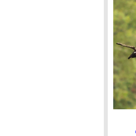
สวนแต้จิ๋ว : นกขมิ้นน้อยธรรมดา นกขมิ้น
ท้ายทอยดำ
สวนเบญจกิตติ : นกกระจิบหญ้าสีเรียบ
สุวินทวงศ์ 47 : นกตีทอง
สวนสุขภาพแต้จิ๋ว : นกปรอดหัวโขน
กรมประชาสัมพันธ์ : นกกระจิ๊ดขั้วโลกเหนือ, นก
จับแมลงอกสีฟ้า
กรมประชาสัมพันธ์ : นกแซงแซวสีเทา
บางปู : กระสานวล
สวนรถไฟ : กระเต็นหัวดำ
Frankfurt : ห่านอียิปต์
บางปู : นกหัวโตหลังจุดสีทอง
ศูนย์วิจัยข้าว ปทุมธานี : นกช้อนหอยดำเหลือบ
สวนรถไฟ : นกเค้ากู่
กาญจนบุรี : แซงแซวเล็กเหลือบ
กรมประชาสัมพันธ์ : นกจับแมลงสีน้ำตาล
ลาดกระบัง : นกกระสาแดง
วัดคุณแม่จันทร์ : นกอีวาบตั๊กแตน
กระทรวงสาธารณสุข : นกพญาไฟเล็ก
พุทธมณฑล : นกแต้วแร้วนางฟ้า