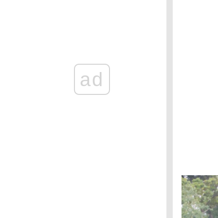
ช่องเย็น : นกติ๊ดสุลต่าน
ช่องเย็น : นกขุนแผนหัวสีแดง
ช่องเย็น : นกพญาไฟคอเทาปักษ์ใต้
ช่องเย็น : นกปรอดหัวตาขาว
ช่องเย็น : นกโพระดกคอสีฟ้า
ช่องเย็น : นกปรอดภูเขา
ad
ช่องเย็น : นกหัวขวานจิ๋วท้องลา
ช่องเย็น : นกไผ่
ช่องเย็น : นกกระจ้อยคอขาว
อช. แม่วงศ์ : นกขุนแผน
วัดป่าสมพรปณิธาน : นกคัคคูลา
วัดป่าสมพรปณิธาน : นกกางเขนดง
วัดป่าสมพรปณิธาน : นกปลีกล้วยลา
สวนรถไฟ : กระเต็นน้อยสามนิ้วหลังดำ
วัดป่าสมพรปณิธาน : นกกระเต็นลา
น้ำตกคลองลาน : เหยี่ยวนกเขาชิครา
น้ำตกคลองลาน : นกโพระดกหูเขียว
น้ำตกคลองลาน : นกขุนทอง
ถ้ำประทุน : เหยี่ยวนกกระจอกเล็ก
ขสป. ถ้ำประทุน : นกปรอดเหลืองหัวจุก