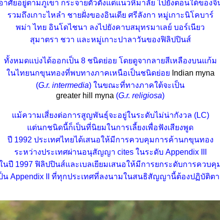
อาศัยอยู่ตามภูเขา กระจายตัวตั้งแต่แนวหิมาลัย ไปยังตอนใต้ของจี
รวมถึงเกาะไหลำ ชายฝั่งของอินเดีย ศรีลังกา หมู่เกาะนิโคบาร์
พม่า ไทย อินโดไชนา ลงไปยังคาบสมุทรมาเลย์ บอร์เนียว
สุมาตรา ชวา และหมู่เกาะปาลาวันของฟิลิปปินส์
ทั้งหมดแบ่งได้ออกเป็น 8 ชนิดย่อย โดยดูจากลายสีเหลืองบนแก้ม
นไทยนกขุนทองที่พบทางภาคเหนือเป็นชนิดย่อ
Indian myna
(
G.r. intermedia
) ในขณะที่ทางภาคใต้จะเป็น
greater hill myna
(
G.r. religiosa
)
ม้ความเสี่ยงต่อการสูญพันธุ์จะอยู่ในระดับไม่น่ากังวล (LC)
ต่นกชนิดนี้ก็เป็นที่นิยมในการเลี้ยงเพื่อฟังเสียงพูด
ปี 1992 ประเทศไทยได้เสนอให้มีการควบคุมการค้านกขุนทอง
ระหว่างประเทศผ่านอนุสัญญา cites ในระดับ Appendix III
นปี 1997 ฟิลิปปินส์และเบลเยียมเสนอให้มีการยกระดับการควบคุ
ป็น Appendix II ที่ทุกประเทศที่ลงนามในสนธิสัญญานี้ต้องปฏิบัติต