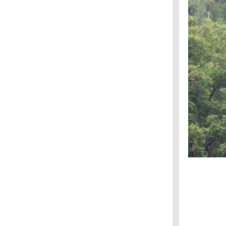
หุบป่าตาด : นกจับแมลงอกส้มท้องขาว
หุบป่าตาด : นกเอี้ยงถ้ำ
หุบป่าตาด : นกจู๋เต้นเขาหินปูน
วัดม่วง อินบุรี : นกแก้วหัวแพร
เจ็ดคต โป่งก้อนเส้า – ตามหาเห็ดแชมเปญ
บางตะบูน : นกกาน้ำใหญ่
บางตะบูน : นกบู๊บบี้ตีนแดง
สวนรถไฟ : นกเฉี่ยวบุ้งใหญ่
สวนรถไฟ : นกสีชมพูสวน
กำแพงแสน : นกตบยุงเล็ก
กำแพงแสน : นกโพระดกธรรมดา
กำแพงแสน : นกกระปูดใหญ่
กำแพงแสน : นกบั้งรอกใหญ่
กำแพงแสน : นกจาบทอง
กำแพงแสน : นกเด้าดินเล็ก
กำแพงแสน : นกแอ่นบ้าน และนกนางแอ่นบ้าน
จุฬาลงกรณ์ : นกจับแมลงดำอกสีส้ม
บึงบอระเพ็ด : นกเจ้าฟ้าหญิงสิรินธร
บึงบอระเพ็ด : เป็ดปากพลั่ว
บึงบอระเพ็ด : เป็ดหางแหลม