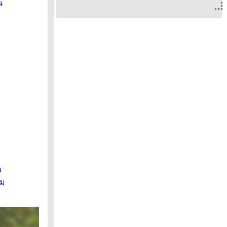
น
ม
าม