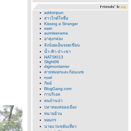
addsiripun
สาวไกด์ใจซื่อ
Kissing a Stranger
swin
aumteerama
อาคุงกล่อง
ลิงน้อยเอ็นจอยเขียน
น้ำ-ฟ้า-ป่า-เขา
NATSKI13
Slight06
digimontamer
สายหมอกและก้อนเมฆ
noel
กัมม์
BlogGang.com
กาบริเอล
คนบ้านป่า
ปลาทองสยองเมือง
ทนายอ้วน
หอมกร
นายแว่นขยันเที่ยว