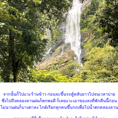
จากนั้นก็ไปแวะร้านข้าว ก่อนจะขึ้นรถตู้หลับยาวไปจนเวลาบ่า
ซึ่งไปถึงคลองลานฝนก็ตกพอดี ก็เลยแวะเอาของลงที่พักคืนนี้ก่อน
ไม่นานฝนก็บางตาลง ไกด์เรียกทุกคนขึ้นรถเพื่อไปน้ำตกคลองลาน