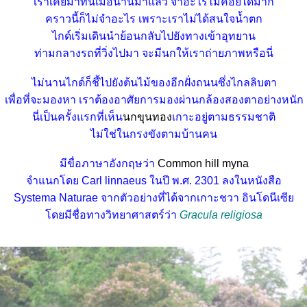
เราเคยมาที่นี่เมื่อนานมาแล้ว จำอะไรไม่ค่อยได้มาก
คราวนี้ก็ไม่จำอะไร เพราะเราไม่ได้สนใจน้ำตก
ไกด์เริ่มเดินนำย้อนกลับไปยังทางเข้าอุทยาน
ท่ามกลางรถที่วิ่งไปมา จะมีนกให้เราถ่ายภาพหรือนี่
ไม่นานไกด์ก็ชี้ไปยังต้นไม้ของอีกฝั่งถนนซึ่งไกลลิบตา
เพื่อที่จะมองหา เราต้องอาศัยการมองผ่านกล้องสองตาอย่างหนัก
นี่เป็นครั้งแรกที่เห็น
นกขุนทอง
เกาะอยู่ตามธรรมชาติ
ไม่ใช่ในกรงขังตามบ้านคน
มีขื่อภาษาอังกฤษว่า
Common hill myna
จำแนกโดย Carl linnaeus ในปี พ.ศ. 2301 ลงในหนังสือ
Systema Naturae จากตัวอย่างที่ได้จากเกาะชวา อินโดนีเซี
ดยมีชื่อทางวิทยาศาสตร์ว่า
Gracula religiosa