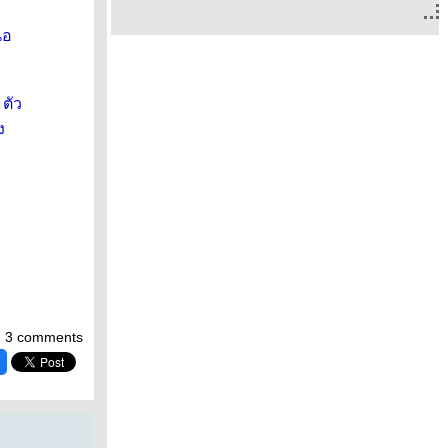
ือ
 ตัว
ง
3 comments