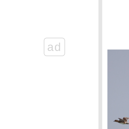
ช่องเย็น : นกติ๊ดสุลต่าน
ช่องเย็น : นกขุนแผนหัวสีแดง
ช่องเย็น : นกพญาไฟคอเทาปักษ์ใต้
ช่องเย็น : นกปรอดหัวตาขาว
ช่องเย็น : นกโพระดกคอสีฟ้า
ช่องเย็น : นกปรอดภูเขา
ad
ช่องเย็น : นกหัวขวานจิ๋วท้องลา
ช่องเย็น : นกไผ่
ช่องเย็น : นกกระจ้อยคอขาว
อช. แม่วงศ์ : นกขุนแผน
วัดป่าสมพรปณิธาน : นกคัคคูลา
วัดป่าสมพรปณิธาน : นกกางเขนดง
วัดป่าสมพรปณิธาน : นกปลีกล้วยลา
สวนรถไฟ : กระเต็นน้อยสามนิ้วหลังดำ
วัดป่าสมพรปณิธาน : นกกระเต็นลา
น้ำตกคลองลาน : เหยี่ยวนกเขาชิครา
น้ำตกคลองลาน : นกโพระดกหูเขียว
น้ำตกคลองลาน : นกขุนทอง
ถ้ำประทุน : เหยี่ยวนกกระจอกเล็ก
ขสป. ถ้ำประทุน : นกปรอดเหลืองหัวจุก