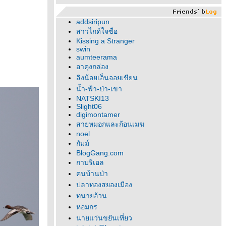
addsiripun
สาวไกด์ใจซื่อ
Kissing a Stranger
swin
aumteerama
อาคุงกล่อง
ลิงน้อยเอ็นจอยเขียน
น้ำ-ฟ้า-ป่า-เขา
NATSKI13
Slight06
digimontamer
สายหมอกและก้อนเมฆ
noel
กัมม์
BlogGang.com
กาบริเอล
คนบ้านป่า
ปลาทองสยองเมือง
ทนายอ้วน
หอมกร
นายแว่นขยันเที่ยว