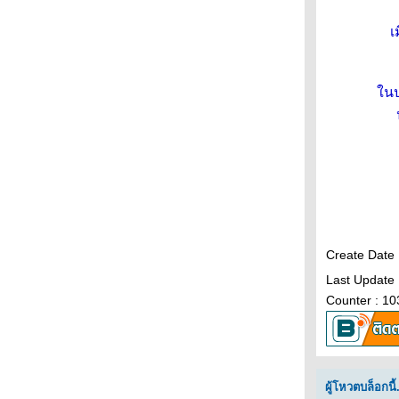
บึงบอระเพ็ด : เป็ดดำหัวดำ
บึงบอระเพ็ด : เป็ดดำหัวสีน้ำตาล
เ
บึงบอระเพ็ด : เป็ดปากสั้น
บึงบอระเพ็ด : เป็ดพม่า
บึงบอระเพ็ด : เหยี่ยวทุ่งพันธุ์เอเซียตะวันออก,
นปร
เหยี่ยวต่างดำขาว
บึงบอระเพ็ด : นกช้อนหอยขาว (นกกุลา)
บึงบอระเพ็ด : เป็ดเปียหน้าเหลือง
บึงบอระเพ็ด : ห่านเทาปากชมพู (ไซบีเรีย)
กาญจนบุรี : นกแอ่นฟ้าหงอน
กาญจนบุรี : นกจาบคาหัวสีส้ม
กาญจนบุรี : นกกินปลีคอสีน้ำตาล
กาญจนบุรี : นกปรอดหัวสีเขม่า
Create Date
กาญจนบุรี : นกกระจิ๊ดธรรมดา
กาญจนบุรี : นกจับแมลงคอแดง
Last Update 
ปากพลี : นกอ้ายงั่ว
Counter : 1
ปากพลี : เหยี่ยวดำ
สวนรถไฟ : กระเต็นอกขาว
สวนรถไฟ : นกกระเต็นใหญ่ธรรมดา
สวนแต้จิ๋ว : นกแซวสวรรค์หัวดำ
ผู้โหวตบล็อกนี้.
สวนแต้จิ๋ว : นกจับแมลงหัวเทา