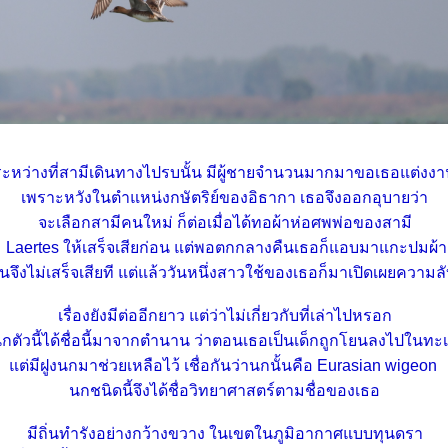
ระหว่างที่สามีเดินทางไปรบนั้น มีผู้ชายจำนวนมากมาขอเธอแต่งง
เพราะหวังในตำแหน่งกษัตริย์ของอิธากา เธอจึงออกอุบายว่า
จะเลือกสามีคนใหม่ ก็ต่อเมื่อได้ทอผ้าห่อศพพ่อของสามี
Laertes ให้เสร็จเสียก่อน แต่พอตกกลางคืนเธอก็แอบมาแกะปมผ้า
นจึงไม่เสร็จเสียที แต่แล้ววันหนึ่งสาวใช้ของเธอก็มาเปิดเผยความลับ
เรื่องยังมีต่ออีกยาว แต่ว่าไม่เกี่ยวกับที่เล่าไปหรอก
กตัวนี้ได้ชื่อนี้มาจากตำนาน ว่าตอนเธอเป็นเด็กถูกโยนลงไปในทะ
ต่มีฝูงนกมาช่วยเหลือไว้ เชื่อกันว่านกนั้นคือ Eurasian wigeon
นกชนิดนี้จึงได้ชื่อวิทยาศาสตร์ตามชื่อของเธอ
มีถิ่นทำรังอย่างกว้างขวาง ในเขตในภูมิอากาศแบบทุนดรา