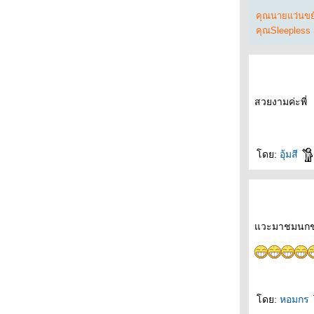
สวนแต้จิ๋ว : นกขมิ้นน้อยธรรมดา นกขมิ้น
คุณนายแว่นขยั
ท้ายทอยดำ
คุณSleepless
สวนเบญจกิตติ : นกกระจิบหญ้าสีเรียบ
สุวินทวงศ์ 47 : นกตีทอง
สวนสุขภาพแต้จิ๋ว : นกปรอดหัวโขน
กรมประชาสัมพันธ์ : นกกระจิ๊ดขั้วโลกเหนือ, นก
สวยงามค่ะพี่
จับแมลงอกสีฟ้า
กรมประชาสัมพันธ์ : นกแซงแซวสีเทา
บางปู : กระสานวล
สวนรถไฟ : กระเต็นหัวดำ
ดย:
อุ้มสี
Frankfurt : ห่านอียิปต์
บางปู : นกหัวโตหลังจุดสีทอง
ศูนย์วิจัยข้าว ปทุมธานี : นกช้อนหอยดำเหลือบ
สวนรถไฟ : นกเค้ากู่
วะมาชมนกชม
กาญจนบุรี : แซงแซวเล็กเหลือบ
กรมประชาสัมพันธ์ : นกจับแมลงสีน้ำตาล
ลาดกระบัง : นกกระสาแดง
วัดคุณแม่จันทร์ : นกอีวาบตั๊กแตน
กระทรวงสาธารณสุข : นกพญาไฟเล็ก
ดย:
หอมกร
พุทธมณฑล : นกแต้วแร้วนางฟ้า