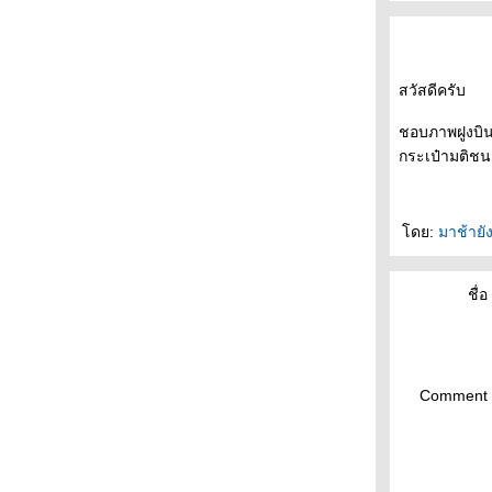
บางปู : นกกาบบัว
สวนรถไฟ : นกจับแมลงตะโพกเหลือง
นกกระเต็นปักหลัก : ครัวมะนาว
ตามหานกแก้ว : วัดลำมหาเมฆ
สวัสดีครับ
ตามหานกแก้ว : วัดเทียนถวา
นกชายเลน : สะพานแดง
ชอบภาพฝูงบิน
นกแขกเต้า : วัดอุทธยาน
กระเป๋ามติชน
นกแก้วโม่ง : วัดอัมพวัน
นกกระเบื้องคอขาว : พุทธมณฑล
นกแก้วโม่ง : วัดมะเดื่อ
ดย:
มาช้ายั
สวนรถไฟ : กระเต็นแดง
สวนรถไฟ : นกเดินดงหัวสีส้ม
ชื่อ 
สวนรถไฟ :นกกระเต็นแดง
ร้านก๋วยเตี๋ยว : นกแต้วแร้วอกเขียว
คนอะไรจะแห้วได้ถึงสองหน : จากบางปูถึงสวน
สมเด็จฯ
ดูนก : สวนรถไฟ
Comment 
ดูนก : วัดสวนใหญ่
นกแขกเต้า : วัดเฉลิมพระเกียรติวรวิหาร
การตรวจภูมิคุ้มกันหลังฉีดวัคซีนจำเป็นไหม?