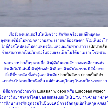
เรือยังคงแล่นต่อไปในบึงกว้าง สักพักเครื่องยนต์ก็หยุดลง
ลุงพนมชี้มือไปท่ามกลางกอสวะ เรายกกล้องสองตา ก็ไม่เห็นอะไร
ไกด์ตั้งสโคปส่องไปตำแหน่งนั้น แล้วเอ่ยกับพวกเราว่า
เป็ดปากสั้น
ชื่อเสียงว่าแกเป็นมือหนึ่งในบึงบอระเพ็ด ไม่ได้มาเพราะโชคช่ว
นอกจากปากสั้นๆ ตามชื่อ ตัวผู้มีเส้นคาดสีขาวอมเหลืองบนหัว
ตัวเมียไม่มีเส้นนี้ ตัวผู้ข้างลำตัวสีเทา ตัวเมียโดยรวมมีสีน้ำตาล
สิ่งที่ชี้ขาดคือ ทั้งตัวผู้และตัวเมี
ปากเป็นสีเทา ปลายเป็นสีดำ
ตกต่างไปจากเป็ดชนิดอื่น แต่ถ้ามันอยู่ไกลๆ ในดงเป็ด น่าจะยาก
มีชื่อภาษาอังกฤษว่า
Eurasian wigeon
หรือ
European wigeon
งชื่อทางวิทยาศาสตร์โดย Carl linnaeuus ในปี 1758 ว่า
Anas Pene
ารศึกษาทางพันธุกรรมในปี 2019 มีการจัดกลุ่มเป็ดในสกุล
Anas