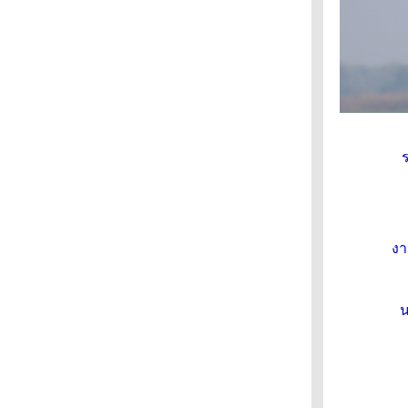
หุบป่าตาด : นกจับแมลงอกส้มท้องขาว
หุบป่าตาด : นกเอี้ยงถ้ำ
หุบป่าตาด : นกจู๋เต้นเขาหินปูน
วัดม่วง อินบุรี : นกแก้วหัวแพร
เจ็ดคต โป่งก้อนเส้า – ตามหาเห็ดแชมเปญ
บางตะบูน : นกกาน้ำใหญ่
บางตะบูน : นกบู๊บบี้ตีนแดง
สวนรถไฟ : นกเฉี่ยวบุ้งใหญ่
สวนรถไฟ : นกสีชมพูสวน
กำแพงแสน : นกตบยุงเล็ก
กำแพงแสน : นกโพระดกธรรมดา
กำแพงแสน : นกกระปูดใหญ่
งา
กำแพงแสน : นกบั้งรอกใหญ่
กำแพงแสน : นกจาบทอง
กำแพงแสน : นกเด้าดินเล็ก
กำแพงแสน : นกแอ่นบ้าน และนกนางแอ่นบ้าน
น
จุฬาลงกรณ์ : นกจับแมลงดำอกสีส้ม
บึงบอระเพ็ด : นกเจ้าฟ้าหญิงสิรินธร
บึงบอระเพ็ด : เป็ดปากพลั่ว
บึงบอระเพ็ด : เป็ดหางแหลม