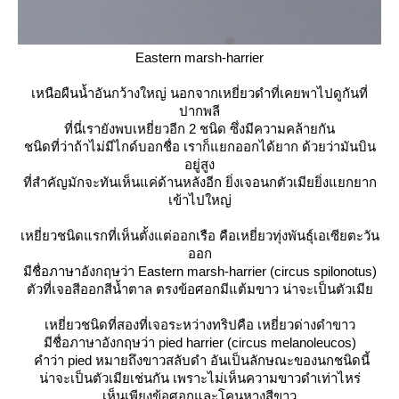
Eastern marsh-harrier
เหนือผืนน้ำอันกว้างใหญ่ นอกจากเหยี่ยวดำที่เคยพาไปดูกันที่
ปากพลี
ที่นี่เรายังพบเหยี่ยวอีก 2 ชนิด ซึ่งมีความคล้ายกัน
ชนิดที่ว่าถ้าไม่มีไกด์บอกชื่อ เราก็แยกออกได้ยาก ด้วยว่ามันบิน
อยู่สูง
ที่สำคัญมักจะทันเห็นแค่ด้านหลังอีก ยิ่งเจอนกตัวเมียยิ่งแยกยาก
เข้าไปใหญ่
เหยี่ยวชนิดแรกที่เห็นตั้งแต่ออกเรือ คือ
เหยี่ยวทุ่งพันธุ์เอเซียตะวัน
ออก
มีชื่อภาษาอังกฤษว่า
Eastern marsh-harrier
(
circus spilonotus
)
ตัวที่เจอสีออกสีน้ำตาล ตรงข้อศอกมีแต้มขาว น่าจะเป็นตัวเมี
เหยี่ยวชนิดที่สองที่เจอระหว่างทริปคือ
เหยี่ยวด่างดำขาว
มีชื่อภาษาอังกฤษว่า
pied harrier
(
circus melanoleucos
)
คำว่า pied หมายถึงขาวสลับดำ อันเป็นลักษณะของนกชนิดนี้
น่าจะเป็นตัวเมียเช่นกัน เพราะไม่เห็นความขาวดำเท่าไหร่
เห็นเพียงข้อศอกและโคนหางสีขาว