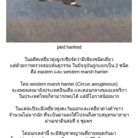
pied hariired
นอดีตเหยี่ยวทุ่งยูเรเซียจัดว่ามีเพียงชนิดเดียว
ต่ด้วยการตรวจสอบพันธุกรรม ในปัจจุบันถูกแยกเป็น 2 ชนิด
คือ eastern และ western marsh harrier
ดย western marsh harrier (
Circus aeruginosus
)
จะอพยพลงมายังประเทศอินเดีย และตอนกลางของแอฟริกา
นประเทศไทยก็สามารถพบได้ แต่มีโอกาสน้อยมาก
นแต่ละปีจะมีเหยี่ยวทุ่งตะวันออกและเหยี่ยวด่างดำขาว
จำนวนไม่มากนัก ที่จะบินผ่านลงใต้ไปจนถึงคาบสมุทรมาลายา
ผ่านเขาดินสอที่ จ ชุมพร
ดยนกเหล่านี้ จะมีสัญชาตญาณที่ถ่ายทอดกันมา