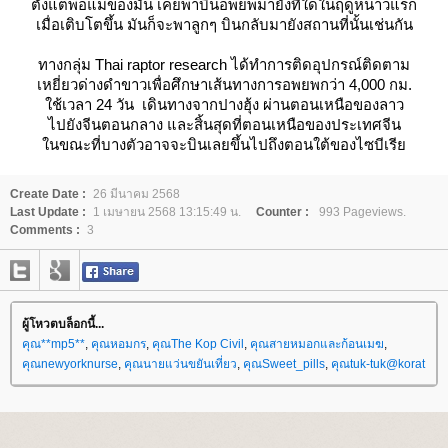
ตั้งแต่พ่อแม่ของมัน เคยพาบินอพยพมายังที่ใดในฤดูหนาวแรก
เมื่อเติบโตขึ้น มันก็จะพาลูกๆ บินกลับมายังสถานที่นั้นเช่นกัน
ทางกลุ่ม Thai raptor research ได้ทำการติดอุปกรณ์ติดตาม
เหยี่ยวด่างดำขาวเพื่อศึกษาเส้นทางการอพยพกว่า 4,000 กม.
ช้เวลา 24 วัน เดินทางจากปางฮุ้ง ผ่านตอนเหนือของลาว
ไปยังจีนตอนกลาง และสิ้นสุดที่ตอนเหนือของประเทศจีน
นขณะที่บางตัวอาจจะบินเลยขึ้นไปถึงตอนใต้ของไซบีเรี
Create Date :
26 มีนาคม 2568
Last Update :
1 เมษายน 2568 13:15:49 น.
Counter :
993 Pageviews.
Comments :
3
ผู้โหวตบล็อกนี้...
คุณ**mp5**
,
คุณหอมกร
,
คุณThe Kop Civil
,
คุณสายหมอกและก้อนเมฆ
,
คุณnewyorknurse
,
คุณนายแว่นขยันเที่ยว
,
คุณSweet_pills
,
คุณtuk-tuk@korat