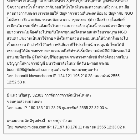
ระบายน้ำให้คนอยู่ปกติ ทำเกษตร(ทำไร่,ทำนา,ทำสวน)ห้ามปลูกอาคารหรือสิ่ง
ขีดขวางทางน้ำ น้ำมากเราก็ปล่อยให้น้ำใหลในระยะห่างถนน หนึ่ง ก.ม. ค่าเสี
หายทางการเกษตร เราชดเชยให้ ปัญหาการเวณคืนจะลดน้อยลง ปัญหากับ NGO
ไม่มีเพราะสิ่งแวดล้อมกระทบน้อยมากกว่าขุดคลอง สุท้ายคือสร้างอุโมงยักษ์
เหมือนใน กทม ที่ทำแล้งเสร็จในบางส่วน การสร้างอุโมงนี้ กระผมคิดว่าดีกว่าทุก
อย่างเพราะไม่ต้องต้องไปรบกับโคตรคุณพ่อโคตรคุณแม่หรือบรรพบุรุษ NGO
ส่วนค่าแรงงานเป็นค่าใช้จ่าย หนึ่งในสามส่วน กระผมเสนอให้นำนักโทษลงไป
เป็นแรงงาน ดีกว่าขังไว้กินข้าวฟรีเสียภาษีไร้ประโยชน์ ควบคุมนักโทษได้ดี
เพราะอยู่ใต้ดิน ขอกราบขอบพระคุณยิ่งที่ท่านริเริ่มมีความคิดดีดีดี ให้กระผมได้
อ่าน ผมมีอาชีพ ผู้จัดทำบัญชีรับอนุญาต กระทรวงพาณิชย์ กำลังคิดอยากเรียน
ปริญญาโททางการบัญชี มหาวิทยาลัยใหน? ดีครับ E-mail กระผม
boonritt98@hotmail.com กรุณด้วยครับ ขอบพระคุณครับ
ดย: boonritt khwunchoom IP: 124.121.195.210 28 กุมภาพันธ์ 2555
12:52:53 น.
มี แนว หรือสรุป 32303 การจัดการการเงินบ้างไหมค่ะ
ขอบคุณล่วงหน้านะคะ
ดย: แอม IP: 180.183.101.28 28 กุมภาพันธ์ 2555 22:32:03 น.
เสนอความคิดดีๆ อย่างงี้...นายกปูว่าไงคะ
ดย: www.pimidea.com IP: 171.97.18.176 11 เมษายน 2555 12:33:02 น.