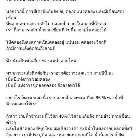
นอกจากนี้ การที่เรามีแก้มลิง อยู่ ตลอดแนวคลอง และมีเขื่อนสอง
เขื่อน
ที่หลายคน บอกว่า ทำไม ปล่อยน้ำมาก ในเวลาที่น้ำท่วม
เรา ก็สามารถนำ น้ำจากเขื่อนที่ว่า นี้มาจ่ายในคลองได้
ห้คลองยังคงสภาพเป็นคลองอยู่ แน่นอน คลองจะวิกฤติ
ถ้ามีการแล้งติดกันถึงสามปี
ซึ่ง นั่นเป็นข้อเสี่ยง ของแม่น้ำสายใหม่
หากภาวะแล้งติดต่อกัน เราอาจต้องวางแผน ว่า สามปีนี้ นะ
เป็นปีแห่งการซ่อมคลอง
เป็นปี แห่งการขุดลอกคลอง ก้ออาจทำได้
อย่างไร ก็ตาม ขณะนี้ เราปล่อย น้ำลงทะเล ปีละ 95 % ของน้ำที่
ฟ้าเทลงมาให้เรา
ถ้าเรา เก็บน้ำจำนวนนี้ไว้สัก 40% ไว้ตามแก้มลิง ตามอ่าง ตามเขื่อน
ต่างๆ
ละในลำคลอง ที่ขุดใหม่ ผมเชื่อว่า เรา จะมีน้ำในคลองอยู่ตลอดทั้งปี
อีกอย่าง เรามีประตูปิด คลองหลายแห่ง หากปีใด น้ำน้อย เราก็ปิด