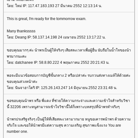
ดย: ใหม่ IP: 117.47.183.193 27 มีนาคม 2552 12:13:14 น.
This is great, I'm ready for the tommorrow exam.
Many thanksssss
ดย: Deang IP: 58.137.14.198 24 เมษายน 2552 13:17:22 น.
ขอบคุณมากๆ ค่ะ น้าพรเป็นผู้ให้จริงๆ เสียสละเวลาเพื่อผู้อื่น นับถือในน้ำใจของน้า
พรมากนะคะ
ดย: datchanee IP: 58.8.80.222 4 พฤษภาคม 2552 20:21:43 น.
พอจะมีแนวข้อสอบการบัญชีขั้นกลาง 2 หรือเปล่าค่ะ รบกวนส่งทางเมล์ให้ด้วยค่ะ
ขอบคุณล่วงหน้าค่ะ
ดย: นินจาฮาโตริ IP: 125.26.143.247 14 มิถุนายน 2552 23:31:48 น.
ขอขอบคุณน้าพร หรือ พี่แดง ที่ช่วยให้ความกระจ่างและความเข้าใจสำหรับวิชา
นี้ 32206 เพราะหนูสามารถเข้าใจวิชานี้ได้ก็เพราะบทสรุปที่น้าพรทำจริงๆ
น้าพรปรเสริฐจริงๆ เป็นผู้ให้ที่เสียสละเวลามากมาย หนูขอเคารพน้าพร ด้วยความ
จริงใจ และขอให้น้าพรมีแต่ความสุข ความเจริญ สุขภาพแข็งแรง You are
number one.