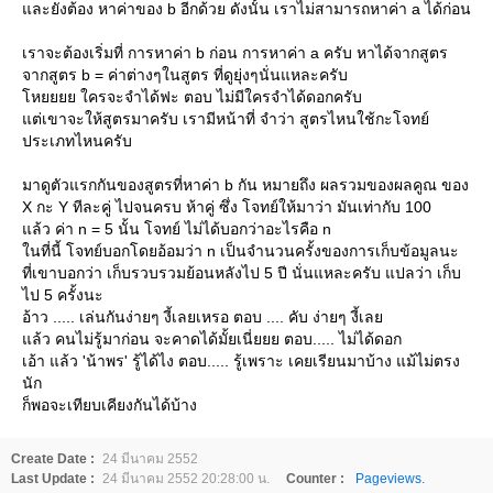
ละยังต้อง หาค่าของ b อีกด้วย ดังนั้น เราไม่สามารถหาค่า a ได้ก่อน
เราจะต้องเริ่มที่ การหาค่า b ก่อน การหาค่า a ครับ หาได้จากสูตร
จากสูตร b = ค่าต่างๆในสูตร ที่ดูยุ่งๆนั่นแหละครับ
หยยยย ใครจะจำได้ฟะ ตอบ ไม่มีใครจำได้ดอกครับ
ต่เขาจะให้สูตรมาครับ เรามีหน้าที่ จำว่า สูตรไหนใช้กะโจทย์
ประเภทไหนครับ
มาดูตัวแรกกันของสูตรที่หาค่า b กัน หมายถึง ผลรวมของผลคูณ ของ
X กะ Y ทีละคู่ ไปจนครบ ห้าคู่ ซึ่ง โจทย์ให้มาว่า มันเท่ากับ 100
ล้ว ค่า n = 5 นั้น โจทย์ ไม่ได้บอกว่าอะไรคือ n
นที่นี้ โจทย์บอกโดยอ้อมว่า n เป็นจำนวนครั้งของการเก็บข้อมูลนะ
ที่เขาบอกว่า เก็บรวบรวมย้อนหลังไป 5 ปี นั่นแหละครับ แปลว่า เก็บ
ไป 5 ครั้งนะ
อ้าว ..... เล่นกันง่ายๆ งี้เลยเหรอ ตอบ .... คับ ง่ายๆ งี้เล
ล้ว คนไม่รู้มาก่อน จะคาดได้มั้ยเนี่ยยย ตอบ..... ไม่ได้ดอก
เอ้า แล้ว 'น้าพร' รู้ได้ไง ตอบ..... รู้เพราะ เคยเรียนมาบ้าง แม้ไม่ตรง
นัก
ก็พอจะเทียบเคียงกันได้บ้าง
Create Date :
24 มีนาคม 2552
Last Update :
24 มีนาคม 2552 20:28:00 น.
Counter :
Pageviews.