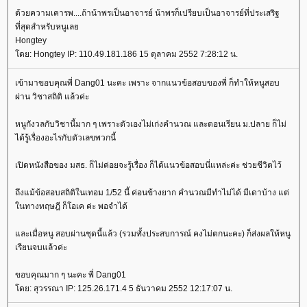
ด้วยความเคารพ....ถ้าน้าพรเป็นอาจารย์ น้าพรก็เปรียบเป็นอาจารย์ที่ประเสริฐ
ที่สุดสำหรับหนูเล
Hongtey
ดย: Hongtey IP: 110.49.181.186 15 ตุลาคม 2552 7:28:12 น.
เข้ามาขอบคุณพี่ Dang01 นะคะ เพราะ จากแนวข้อสอบของพี่ ก็ทำให้หนูสอบ
ผ่าน วิชาสถิติ แล้วค่ะ
หนูกังวลกับวิชานี้มาก ๆ เพราะตัวเองไม่เก่งคำนวณ และตอนเรียน ม.ปลาย ก็ไม่
ได้รู้เรื่องอะไรกับตัวเลขพวกนี้
เปิดหนังสือของ มสธ. ก็ไม่ค่อยจะรู้เรื่อง ก็ได้แนวข้อสอบนี่แหล่ะค่ะ ช่วยชีวิตไว้
ถึงแม้ข้อสอบสถิติในเทอม 1/52 นี้ ค่อนข้างยาก คำนวณมีทำไม่ได้ มีเดาบ้าง แต่
นทางทฤษฎี ก็โอเค ค่ะ พอจำได้
ละเมื่อหนู สอบผ่านชุดนี้แล้ว (รวมทั้งประสบการณ์ คงไม่ตกนะคะ) ก็ส่งผลให้หนู
เรียนจบแล้วค่ะ
ขอบคุณมาก ๆ นะคะ พี่ Dang01
ดย: สุวรรณา IP: 125.26.171.4 5 ธันวาคม 2552 12:17:07 น.