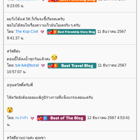
9:23:05 น.
ผมวิ่งได้แค่ 5K ก็เริ่มจะขี้เกียจละครับ
พอไม่ได้สนใจเรื่องความเร็วมันโอเคจริง ๆ ครับ
ดย:
The Kop Civil
11 ธันวาคม 2567
9:41:37 น.
สวัสดีค่ะ
ตอนนี้ได้ลงน้ำทุกวันแล้วค่ะ
ดย:
tuk-tuk@korat
11 ธันวาคม 2567
10:57:07 น.
อรุณสวัสดิ์ครับพี่
ไข้หวัดยังต้องยอมแพ้ภูมิร่างกายที่แข็งแกร่งเลยนะครับ
ดย:
กะว่าก๋า
12 ธันวาคม 2567 4:53:41
น.
สวัสดียามบ่ายค่ะ คุณซา