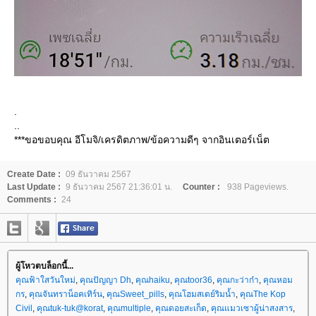
.
..
***ขอขอบคุณ อีโมจิ/เครดิตภาพ/ข้อความดีๆ จากอินเตอร์เน็ต
Create Date :
09 ธันวาคม 2567
Last Update :
9 ธันวาคม 2567 21:36:01 น.
Counter :
938 Pageviews.
Comments :
24
ผู้โหวตบล็อกนี้...
คุณฟ้าใสวันใหม่
,
คุณปัญญา Dh
,
คุณhaiku
,
คุณtoor36
,
คุณกะว่าก๋า
,
คุณหอม
กร
,
คุณจันทราน็อคเทิร์น
,
คุณSweet_pills
,
คุณโฮมสเตย์ริมน้ำ
,
คุณThe Kop
Civil
,
คุณtuk-tuk@korat
,
คุณmultiple
,
คุณดอยสะเก็ด
,
คุณแมวเซาผู้น่าสงสาร
,