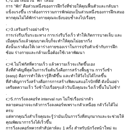
👉2.อย่าลืมมีวัน "พัก" เสมอ
การ "พัก" คือส่วนหนึ่งของการฝึกวิ่งที่ช่วยให้คุณฟื้นตัวและกลับมา
ข็งแรงขึ้น เราต้องการรวมการพักผ่อนเป็นส่วนหนึ่งของการฝึกเสมอ
หากคุณไม่ได้พักร่างกายคุณจะยิ่งบอบช้ำลงไปเรื่อยๆ
.
👉3.เสริมสร้างอย่างช้าๆ
การเร่งรีบเริ่มระยะทาง การเร่งรีบวิ่งเร็ว ทำให้เกิดการบาดเจ็บ และ
เมื่อคุณวิ่งแล้วคุณบาดเจ็บก็จะทำให้คุณไม่อยากวิ่ง
ดังนั้นเราต้องให้เวลาร่างกายของเราในการปรับตัวเข้ากับการฝึก
ซ้อม ร่างกายและกล้ามเนื้อต้องใช้เวลาพัฒนา
.
👉4.ไม่โฟกัสที่ความเร็ว แล้วความเร็วจะเกิดขึ้นเอง
สิ่งที่สำคัญที่สุดในการเริ่มต้นวิ่งคือการสร้างพื้นฐาน การวิ่งช้า
(easy) คือการทำให้เรารู้สึกดีขึ้น และทำให้วิ่งไปได้ไกลขึ้น
ที่สำคัญการวิ่งสร้างคือการการสร้างฟิตเนสแอโรบิกที่ดี ดังนั้นอย่า
เครียดความเร็ว วิ่งช้าไปเรื่อยๆแล้ววันนึงคุณจะวิ่งเร็วขึ้นในไม่ช้า!
.
👉5.การวิ่งลงคอร์ท interval run ไม่ใช่เรื่องน่ากลัว
หลายคนอาจจะกลัวการวิ่งลงคอร์ทเพราะกลัวเหนื่อย กลัววิ่งได้ไม่
ครบ
ต่หากคุณวิ่งสำเร็จคุณจะรู้ว่ามันเป็นการวิ่งที่สนุกมากและจะช่วยให้
คุณพัฒนาการวิ่งได้เร็วขึ้น
การวิ่งลงคอร์ทควรทำสัปดาห์ละ 1 ครั้ง สำหรับนักวิ่งหน้าใหม่ จะ