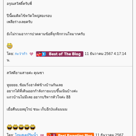
อรุณสวัสดิ์ครับพี่
ปีนี้ผมติดไข้หวัดใหญ่สองรอบ
เพลียร่างเลยครับ
ังไม่รวมอาการปวดตามข้อที่จุกจิกกวนใจมากครับ
ดย:
กะว่าก๋า
11 ธันวาคม 2567 4:17:14
น.
สวัสดียามสายค่ะ คุณซา
หูยยยย..ซ้อมวิ่งฮาล์ฟข้างบ้านกันเล
อยากได้ที่เดินออกกำลังกายแบบขึ้นเนินบ้างค่ะ
ถวบ้านไม่มีเลย อยากบริหารหัวใจค่ะ อิอิ
เมื่อคืนบอลยุโรป ชนะ เก็บอีก3แต้มมมม
ดย:
ฮมสเตย์ริมน้ำ
11 ธันวาคม 2567