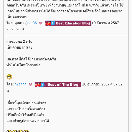
ตลอดไปครับ เพราะเป็นระยะที่วิ่งสบายๆ แม้เวลาไม่ดี แต่เราวิ่งแล้วสบายใจ ใช้
เวลาไม่มาก ที่สำคัญเราไม่ได้ต้องการอวดใครเอาแค่นี้ก็พอ ถ้าในอนาคตอยาก
เพิ่มค่อยว่ากัน
ดย: คุณต่อ (
toor36
) 9 ธันวาคม 2567
23:23:20 น.
ผมชอบข้อ 2 ครับ
เห็นด้วยมากๆเล
ปล.หวัดนี่ติดได้ง่ายมากจริงๆครับ
ทำไมไม่ใส่หน้ากากน้อ
ดย:
กะว่าก๋า
10 ธันวาคม 2567 4:57:32
น.
เดี๋ยวนี้หุ่นเฟิร์มมากแล้วจ้า
ต่เวลาไปงานวิ่งอาจต้อง
ปรับเสื้อผ้าให้พอดีตัวแล้ว
เวลาถ่ายรูปสวยนะจะบอกให้