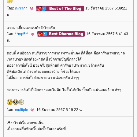
ดย:
กะว่าก๋า
15 ธันวาคม 2567 5:39:21
น.
วะมาเยี่ยมและส่งกำลังใจครับ
ดย:
**mp5**
15 ธันวาคม 2567 6:41:43
น.
ตอนนี้ คนอิจฉา คนรับราชการมาก เพราะมั่นคง ที่ดีที่สุด คือค่ารักษาพยาบาล
เวลาป่วยหนักๆต้องผ่าตัดนี่ เบิกกรมบัญชีกลางได้
พ่ออาจารย์เต๊ะนี่ ป่วยครั้งสุดท้ายนี่ ค่ารักษาประมาณ 3ล้านครับ
ดีที่พ่อเบิกได้ ถึงจะต้องออกเองบ้าง ก็ช่วยได้แยะ
ไม่งั้นอาจารย์เต๊ะ ต้องขายนา แน่เลยครับ ฮ่าๆๆ
ของอาจารย์เต๊ะก็เสียดายสอบไม่ติด ไม่งั้นได้เป็น บิ๊กเต๊ะ แน่นอนคร้าบ ฮ่าๆ
ดย:
multiple
16 ธันวาคม 2567 5:19:22 น.
เชียงใหม่เริ่มอากาศเย็น
เมื่อวานครึ้มฟ้าครึ้มฝนทั้งวันเลยครับพี่