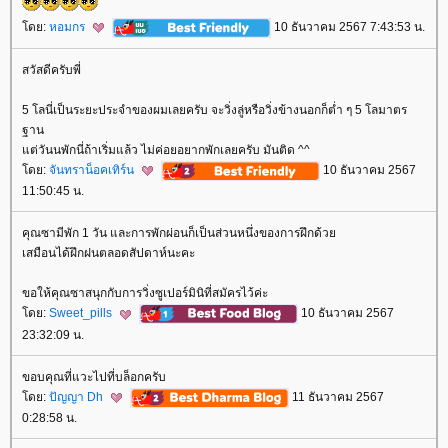
ดย:
หอมกร
10 ธันวาคม 2567 7:43:53 น.
สวัสดีครับพี่
5 โลนี่เป็นระยะประจำของผมเลยครับ จะวิ่งลู่หรือวิ่งข้างนอกก็ต่ำ ๆ 5 โลมาตร
ฐาน
ต่วันนพักนี่ถ้าเริ่มแล้ว ไม่ค่อยอยากพักเลยครับ มันติด ^^
ดย:
จันทราน็อคเทิร์น
10 ธันวาคม 2567
11:50:45 น.
คุณซามีพัก 1 วัน และการพักผ่อนก็เป็นส่วนหนึ่งของการฝึกด้ว
เสมือนได้ฝึกฝนตลอดสัปดาห์นะคะ
ขอให้คุณซาสนุกกับการวิ่งซูเปอร์มินิที่สมัครไว้ค่ะ
ดย:
Sweet_pills
10 ธันวาคม 2567
23:32:09 น.
ขอบคุณที่แวะไปที่บล็อกครับ
ดย:
ปัญญา Dh
11 ธันวาคม 2567
0:28:58 น.