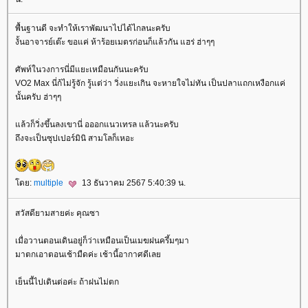
พื้นฐานดี จะทำให้เราพัฒนาไปได้ไกลนะครับ
งั้นอาจารย์เต๊ะ ขอแค่ ห้าร้อยเมตรก่อนก็แล้วกัน แฮร่ ฮ่าๆๆ
ศัพท์ในวงการนี่มีแยะเหมือนกันนะครับ
VO2 Max นี่ก้ไม่รู้จัก รู้แต่ว่า วิ่งแยะเกิน จะหายใจไม่ทัน เป็นปลาแถกเหงือกแค่
นั้นครับ ฮ่าๆๆ
ล้วก็วิ่งขึ้นลงเขานี่ อออกแนวเทรล แล้วนะครับ
ถึงจะเป็นซุปเปอร์มินิ สามโลก็เหอะ
ดย:
multiple
13 ธันวาคม 2567 5:40:39 น.
สวัสดียามสายค่ะ คุณซา
เมื่อวานตอนเดินอยู่ก็ว่าเหมือนเป็นเมฆฝนครึ้มๆมา
มาตกเอาตอนเช้ามืดค่ะ เช้านี้อากาศดีเล
เย็นนี้ไปเดินต่อค่ะ ถ้าฝนไม่ตก