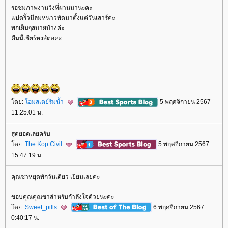
รอชมภาพงานวิ่งที่ผ่านมานะคะ
ปดริ้วมีลมหนาวพัดมาตั้งแต่วันเสาร์ค่ะ
พอเย็นๆสบายบ้างค่ะ
คืนนี้เชียร์หงส์ต่อค่ะ
ดย:
ฮมสเตย์ริมน้ำ
5 พฤศจิกายน 2567
11:25:01 น.
สุดยอดเลยครับ
ดย:
The Kop Civil
5 พฤศจิกายน 2567
15:47:19 น.
คุณซาหยุดพักวันเดียว เยี่ยมเลยค่ะ
ขอบคุณคุณซาสำหรับกำลังใจด้วยนะคะ
ดย:
Sweet_pills
6 พฤศจิกายน 2567
0:40:17 น.