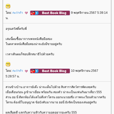
ดย:
กะว่าก๋า
9 พฤศจิกายน 2567 5:39:14
น.
อรุณสวัสดิ์ครับพี่
เล่มนี้ผมซื้อมาจากเพจหนังสือมือสอง
นตลาดหนังสือมือสองน่าจะยังมีขายอยู่ครับ
เวลาเดินผมก็ชอบฝึกสมาธิไปด้วยครับ
ดย:
กะว่าก๋า
10 พฤศจิกายน 2567
5:28:57 น.
สวนข้างบ้าน อาจารย์เต๊ะ น่าจะเต็มไปด้วย สิงสาราสัตว์สารพัดเลยครับ
เมื่อเดือนก่อน งูเข้ามาเยี่ยม พร้อมกัน สองตัว น่าจะเป็นแฟนกันมาเที่ยว 555
ส่วน ฮอ นี่ ติดกล้องได้แต่ไม่ดีเท่าโดรน ออกแนวฮอซิ่ง ภาพจะเวียนหัวมากครับ
ดรน ต้องมีใบอนุญาต ข้อบังคับมากมาย ฮอนี่ ยังจัดเป็นของเล่นอยู่ครับ
ผลเลือดดี แลกกับความหิวกับความอดอยากอะครับ 555