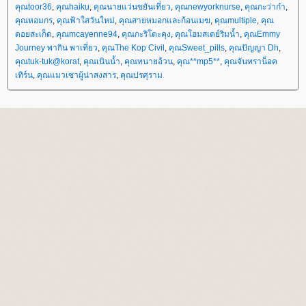
คุณtoor36
,
คุณhaiku
,
คุณนายแว่นขยันเที่ยว
,
คุณnewyorknurse
,
คุณกะว่าก๋า
,
คุณหอมกร
,
คุณฟ้าใสวันใหม่
,
คุณสายหมอกและก้อนเมฆ
,
คุณmultiple
,
คุณ
ดอยสะเก็ด
,
คุณmcayenne94
,
คุณกะริโตะคุง
,
คุณโฮมสเตย์ริมน้ำ
,
คุณEmmy
Journey พากิน พาเที่ยว
,
คุณThe Kop Civil
,
คุณSweet_pills
,
คุณปัญญา Dh
,
คุณtuk-tuk@korat
,
คุณเนินน้ำ
,
คุณทนายอ้วน
,
คุณ**mp5**
,
คุณจันทราน็อค
เทิร์น
,
คุณแมวเซาผู้น่าสงสาร
,
คุณปรศุราม