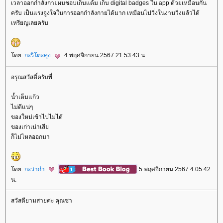
เวลาออกกำลังกายผมชอบเก็บแต้ม เก็บ digital badges ใน app ด้วยเหมือนกัน
ครับ เป็นแรงจูงใจในการออกกำลังกายได้มาก เหมือนไปวิ่งในงานวิ่งแล้วได้
เหรียญเลยครับ
ดย:
กะริโตะคุง
4 พฤศจิกายน 2567 21:53:43 น.
อรุณสวัสดิ์ครับพี่
น้ำเต็มแก้ว
ไม่ดีแน่ๆ
ของใหม่เข้าไปไม่ได้
ของเก่าเน่าเสี
ก็ไม่ไหลออกมา
ดย:
กะว่าก๋า
5 พฤศจิกายน 2567 4:05:42
น.
สวัสดียามสายค่ะ คุณซา