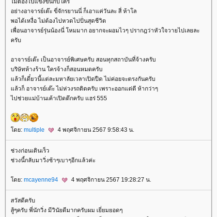
ไม่ต้องไปแข่งขันกับใคร
อย่างอาจารย์เต๊ะ ขี่จักรยานนี่ ก็เอาแค่วันละ สี่ ห้าโล
พอได้เหงื่อ ไม่ต้องไปหวดไปปั่นสุดชีวิต
เพื่อนอาจารย์รุ่นน้องนี่ โหมมาก อยากจะผอมไวๆ ปรากฎว่าหัวใจวายไปเลยละ
ครับ
อาจารย์เต๊ะ เป็นอาจารย์พิเศษครับ สอนทุกสถาบันที่จ้างครับ
บริษัทห้างร้าน ใครจ้างก็สอนหมดครับ
ล้วก็เดี๋ยวนี้แต่ละมหาลัยเวลาเปิดปืด ไม่ค่อยจะตรงกันครับ
ล้วก็ อาจารย์เต๊ะ ไม่ห่วงรถติดครับ เพราะออกแต่ตี ห้ากว่าๆ
ไปช่วยแม่บ้านเค้าเปิดตึกครับ แฮร่ 555
ดย:
multiple
4 พฤศจิกายน 2567 9:58:43 น.
ช่วงก่อนเดินเร็ว
ช่วงนี้กลับมาวิ่งช้าๆเบาๆอีกแล้วค่ะ
ดย:
mcayenne94
4 พฤศจิกายน 2567 19:28:27 น.
สวัสดีครับ
สู้ๆครับ พี่นักวิ่ง มีวินัยดีมากครับผม เยี่ยมยอดๆ