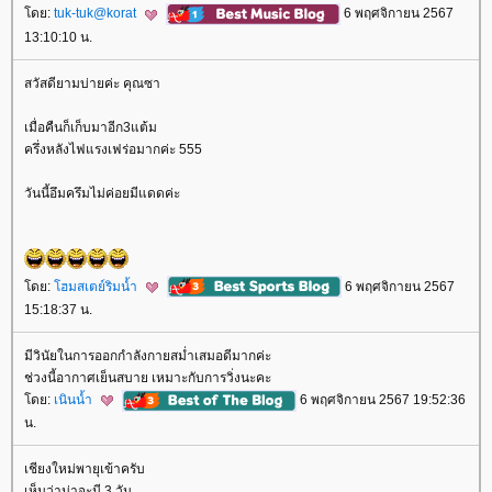
ดย:
tuk-tuk@korat
6 พฤศจิกายน 2567
13:10:10 น.
สวัสดียามบ่ายค่ะ คุณซา
เมื่อคืนก็เก็บมาอีก3แต้ม
ครึ่งหลังไฟแรงเฟร่อมากค่ะ 555
วันนี้อึมครึมไม่ค่อยมีแดดค่ะ
ดย:
ฮมสเตย์ริมน้ำ
6 พฤศจิกายน 2567
15:18:37 น.
มีวินัยในการออกกำลังกายสม่ำเสมอดีมากค่ะ
ช่วงนี้อากาศเย็นสบาย เหมาะกับการวิ่งนะคะ
ดย:
เนินน้ำ
6 พฤศจิกายน 2567 19:52:36
น.
เชียงใหม่พายุเข้าครับ
เห็นว่าน่าจะมี 3 วัน