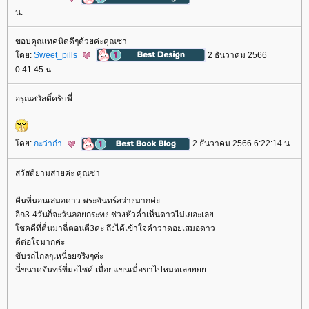
น.
ขอบคุณเทคนิดดีๆด้วยค่ะคุณซา
ดย:
Sweet_pills
2 ธันวาคม 2566
0:41:45 น.
อรุณสวัสดิ์ครับพี่
ดย:
กะว่าก๋า
2 ธันวาคม 2566 6:22:14 น.
สวัสดียามสายค่ะ คุณซา
คืนที่นอนเสมอดาว พระจันทร์สว่างมากค่ะ
อีก3-4วันก็จะวันลอยกระทง ช่วงหัวค่ำเห็นดาวไม่เยอะเล
ชคดีที่ตื่นมาฉี่ตอนตี3ค่ะ ถึงได้เข้าใจคำว่าดอยเสมอดาว
ดีต่อใจมากค่ะ
ขับรถไกลๆเหนื่อยจริงๆค่ะ
นี่ขนาดจันทร์ขี่มอไซค์ เมื่อยแขนเมื่อขาไปหมดเล