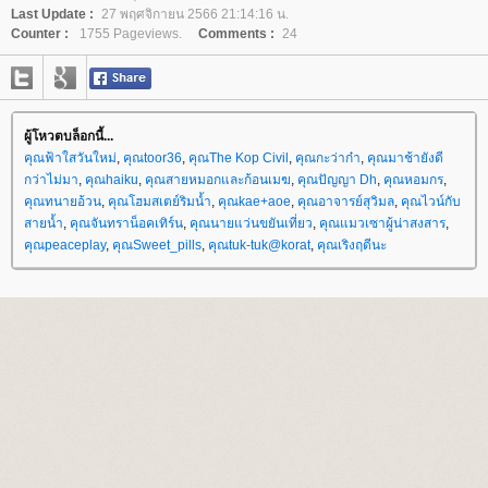
Last Update :
27 พฤศจิกายน 2566 21:14:16 น.
Counter :
1755 Pageviews.
Comments :
24
ผู้โหวตบล็อกนี้...
คุณฟ้าใสวันใหม่
,
คุณtoor36
,
คุณThe Kop Civil
,
คุณกะว่าก๋า
,
คุณมาช้ายังดี
กว่าไม่มา
,
คุณhaiku
,
คุณสายหมอกและก้อนเมฆ
,
คุณปัญญา Dh
,
คุณหอมกร
,
คุณทนายอ้วน
,
คุณโฮมสเตย์ริมน้ำ
,
คุณkae+aoe
,
คุณอาจารย์สุวิมล
,
คุณไวน์กับ
สายน้ำ
,
คุณจันทราน็อคเทิร์น
,
คุณนายแว่นขยันเที่ยว
,
คุณแมวเซาผู้น่าสงสาร
,
คุณpeaceplay
,
คุณSweet_pills
,
คุณtuk-tuk@korat
,
คุณเริงฤดีนะ