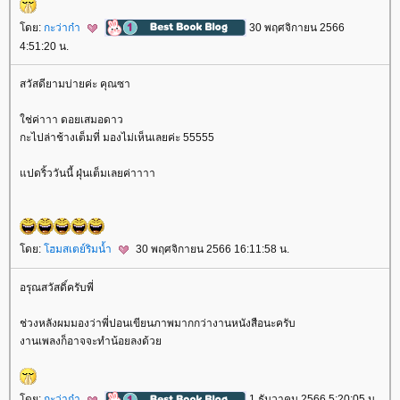
ดย:
กะว่าก๋า
30 พฤศจิกายน 2566
4:51:20 น.
สวัสดียามบ่ายค่ะ คุณซา
ช่ค่าาา ดอยเสมอดาว
กะไปล่าช้างเต็มที่ มองไม่เห็นเลยค่ะ 55555
ปดริ้ววันนี้ ฝุ่นเต็มเลยค่าาาา
ดย:
ฮมสเตย์ริมน้ำ
30 พฤศจิกายน 2566 16:11:58 น.
อรุณสวัสดิ์ครับพี่
ช่วงหลังผมมองว่าพี่ปอนเขียนภาพมากกว่างานหนังสือนะครับ
งานเพลงก็อาจจะทำน้อยลงด้ว
ดย:
กะว่าก๋า
1 ธันวาคม 2566 5:20:05 น.