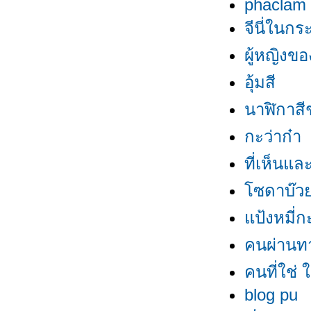
phaclam
จีนี่ในก
ผู้หญิงข
อุ้มสี
นาฬิกาสี
กะว่าก๋า
ที่เห็นแล
ซดาบ๊
ป้งหมี่กะ
คนผ่านท
คนที่ใช่ ใ
blog pu