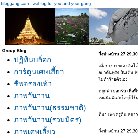
Bloggang.com : weblog for you and your gang
Group Blog
วิ่งข้างบ้าน 27,29,3
ปฏิทินบล็อก
เมื่อร่างกายและจิตใ
การ์ตูนเศษเสี้ยว
อย่าดันทุรัง ฝืนเค้น ฟ
ไม่ทำร้ายตัวเอง
ชีพจรลงเท้า
หยุดพัก ยอมรับ เพื่อ
ภาพวันวาน
เทคนิคพิเศษใดๆก็ไร้ผ
ภาพวันวาน(ธรรมชาติ)
ที่มา เฟซครูดิน สถาว
ภาพวันวาน(รวมมิตร)
ภาพเศษเสี้ยว
วิ่งข้างบ้าน 27,29,3