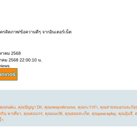
เครดิตภาพ/ข้อความดีๆ จากอินเตอร์เน็ต
ิงหาคม 2568
หาคม 2568 22:00:10 น.
views.
คุณhaiku
,
คุณปัญญา Dh
,
คุณnewyorknurse
,
คุณกะว่าก๋า
,
คุณสายหมอกและก้อ
ิน พาเที่ยว
,
คุณหอมกร
,
คุณtoor36
,
คุณดอยสะเก็ด
,
คุณpeaceplay
,
คุณอุ้มสี
,
ค
้ำ