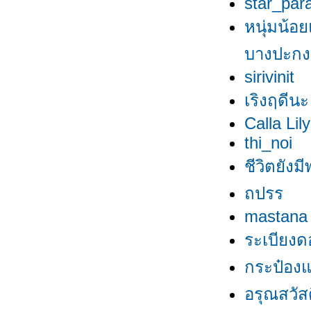
star_par
หนุ่มน้อย
บางปะกง
sirivinit
เริงฤดีนะ
Calla Lily
thi_noi
ชีวิตยังมี
ถปรร
mastana
ระเบียงด
กระป๋องแป
อรุณสวัสดิ