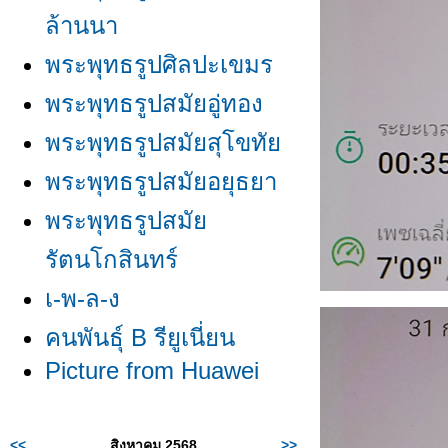
ล้านนา
พระพุทธรูปศิลปะเขมร
พระพุทธรูปสมัยอู่ทอง
พระพุทธรูปสมัยสุโขทั
พระพุทธรูปสมัยอยุธยา
พระพุทธรูปสมั
รัตนโกสินทร์
เ-พ-ล-ง
คนพันธุ์ B รียูเนี่ยน
Picture from Huawei
<<
สิงหาคม 2568
>>