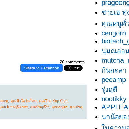
pragoon
ชายเอ ทุ่
คุณหนูคั่ว
cengorn
biotech_g
นุ่มณอ่อ
mutcha_
20 comments
Share to Facebook
ก้นกะลา
peeamp
รุ่งฤดี
nootikky
นเมฆ
,
คุณฟ้าใสวันใหม่
,
คุณThe Kop Civil
,
APPLEA
ุณtuk-tuk@korat
,
คุณ**mp5**
,
คุณtanjira
,
คุณปรศุ
นกน้อยจง
นความอ