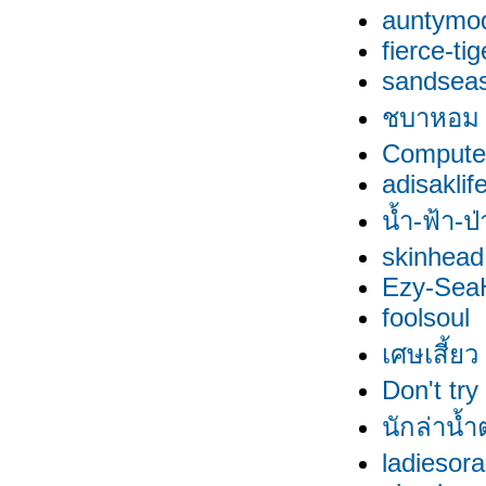
auntymo
fierce-tig
sandsea
ชบาหอม
Compute
adisaklif
น้ำ-ฟ้า-ป
skinhead
Ezy-SeaH
foolsoul
เศษเสี้ยว
Don't try
นักล่าน้
ladiesor