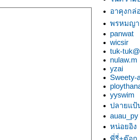
อาคุงกล่
พรหมญา
panwat
wicsir
tuk-tuk@
nulaw.m
yzai
Sweety-a
ploythan
yyswim
ปลายแป้น
auau_py
หน่อยอิง
พี่รี่+ต๊อก