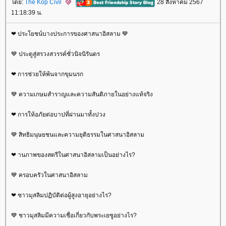
ดย:
The Kop Civil
28 สิงหาคม 2567
11:18:39 น.
❤ ประโยชน์บางประการของศาสนาอิสลาม 💙
💙 ประตูสู่สรวงสวรรค์ชั่วนิจนิรันดร
❤ การช่วยให้พ้นจากขุมนรก
💙 ความเกษมสำราญและความสันติภายในอย่างแท้จริง
❤ การให้อภัยต่อบาปที่ผ่านมาทั้งปวง
💙 สิทธิมนุษยชนและความยุติธรรมในศาสนาอิสลาม
❤ านภาพของสตรีในศาสนาอิสลามเป็นอย่างไร?
💙 ครอบครัวในศาสนาอิสลาม
❤ ชาวมุสลิมปฏิบัติต่อผู้สูงอายุอย่างไร?
💙 ชาวมุสลิมมีความเชื่อเกี่ยวกับพระเยซูอย่างไร?