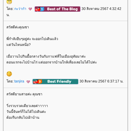
ดย:
กะว่าก๋า
30 สิงหาคม 2567 4:32:42
น.
สวัสดีค่ะคุณซา
พี่กำลังฮึบๆอยู่ค่ะ จะออกไปเดินแล้ว
ต่วันไหนหน๊อ?
เมื่อวานไปกินมื้อกลางวันกับกาแฟที่ในเมืองอุทัยมาค่ะ
ตอนแรกจะไปบ้านไร่ แต่ออกจากบ้านใกล้เที่ยงเลยไม่ได้ไปค่ะ
ดย:
tanjira
30 สิงหาคม 2567 6:37:17 น.
สวัสดียามสายค่ะ คุณซา
วิ่งรวบรวดเดียวเลยค่าาาาา
วันนี้จันทร์ก็ไม่ได้ไปเดินค่ะ
ต้องรีบกลับไปเฝ้าบ้าน