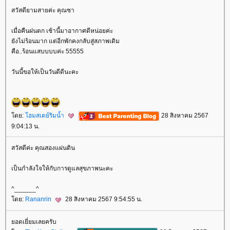
สวัสดียามสายค่ะ คุณซา
เมื่อคืนฝนตก เช้านี้มาอากาศดีหน่อยค่ะ
ังไม่ร้อนมาก แต่อีกพักคงกลับสู่สภาพเดิม
คือ..ร้อนแสบบบบค่ะ 55555
วันนี้ขอให้เป็นวันดีดีนะคะ
ดย:
ฮมสเตย์ริมน้ำ
28 สิงหาคม 2567
9:04:13 น.
สวัสดีค่ะ คุณสองแผ่นดิน
เป็นกำลังใจให้กับการดูแลสุขภาพนะคะ
^______^
ดย:
Rananrin
28 สิงหาคม 2567 9:54:55 น.
อดเยี่ยมเลยครับ