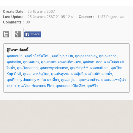
Create Date :
25 สิงหาคม 2567
Last Update :
25 สิงหาคม 2567 21:05:12 น.
Counter :
1137 Pageviews.
Comments :
30
ผู้โหวตบล็อกนี้...
คุณtoor36
,
คุณฟ้าใสวันใหม่
,
คุณปัญญา Dh
,
คุณpeaceplay
,
คุณกะว่าก๋า
,
คุณhaiku
,
คุณหอมกร
,
คุณสายหมอกและก้อนเมฆ
,
คุณkae+aoe
,
คุณโฮมสเตย์
ริมน้ำ
,
คุณRananrin
,
คุณnewyorknurse
,
คุณ**mp5**
,
คุณmultiple
,
คุณThe
Kop Civil
,
คุณอาจารย์สุวิมล
,
คุณปรศุราม
,
คุณอุ้มสี
,
คุณไวน์กับสายน้ำ
,
คุณEmmy Journey พากิน พาเที่ยว
,
คุณtanjira
,
คุณทนายอ้วน
,
คุณแมวเซาผู้น่า
สงสาร
,
คุณNior Heavens Five
,
คุณnonnoiGiwGiw
,
คุณชีริว