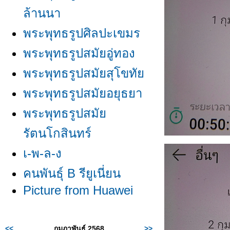
ล้านนา
พระพุทธรูปศิลปะเขมร
พระพุทธรูปสมัยอู่ทอง
พระพุทธรูปสมัยสุโขทั
พระพุทธรูปสมัยอยุธยา
พระพุทธรูปสมั
รัตนโกสินทร์
เ-พ-ล-ง
คนพันธุ์ B รียูเนี่ยน
Picture from Huawei
<<
กุมภาพันธ์ 2568
>>