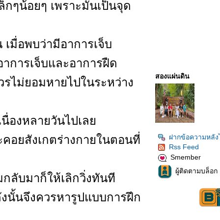
ล็กๆน้อยๆ เพราะมันเป็นจุด
 เมื่อพบว่ามีอาการเจ็บ
ึง อาการเจ็บและอาการฝืด
สองแผ่นดิน
ถาวรไม่ยอมหายไปในระหว่าง
อเนื่องหลายวันไปเล
ะคอยสังเกตร่างกายในตอนที่
ฝากข้อความหลัง
Rss Feed
Smember
ผู้ติดตามบล็อก 
ับมาก็ให้เลิกวิ่งทันที
งนั้นจึงควรหารูปแบบการฝึก