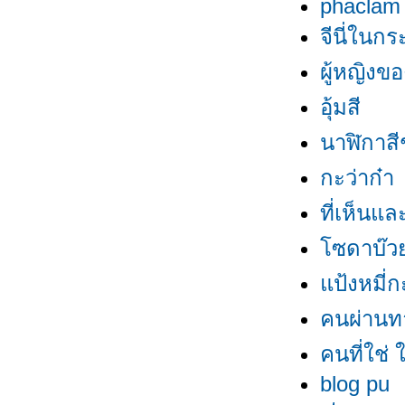
phaclam
จีนี่ในก
ผู้หญิงข
อุ้มสี
นาฬิกาสี
กะว่าก๋า
ที่เห็นแล
ซดาบ๊
ป้งหมี่ก
คนผ่านท
คนที่ใช่ ใ
blog pu