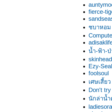
auntymo
fierce-tig
sandsea
ชบาหอม
Comput
adisaklif
น้ำ-ฟ้า-ป
skinhead
Ezy-SeaH
foolsoul
เศษเสี้ยว
Don't try
นักล่าน้
ladiesor