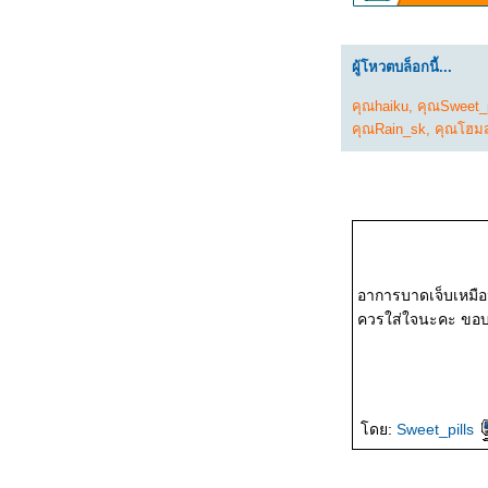
พ.ค. 2569/ผลวิ่งเดือน
ผู้โหวตบล็อกนี้...
พ.ค.
คุณhaiku
,
คุณSweet_p
วิ่งข้างบ้าน 19,20,22-25
คุณRain_sk
,
คุณโฮมส
พ.ค. 2569
วิ่งข้างบ้าน 12-14,16-18
พ.ค. 2569
วิ่งข้างบ้าน 6,7,9-11 พ.ค.
อาการบาดเจ็บเหมือ
2569
ควรใส่ใจนะคะ ขอบ
วิ่งข้างบ้าน 1-5 พ.ค.
2569
วิ่งข้างบ้าน 27-30 เม.ย.
ดย:
Sweet_pills
2569/ผลวิ่งเดือนเม.ย.