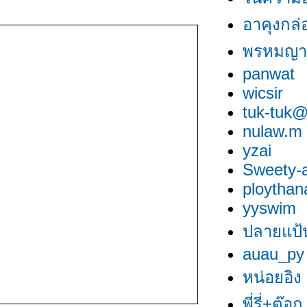
อาคุงกล่
พรหมญา
panwat
wicsir
tuk-tuk@
nulaw.m
yzai
Sweety-a
ploythan
yyswim
ปลายแป้น
auau_py
หน่อยอิง
พี่รี่+ต๊อก