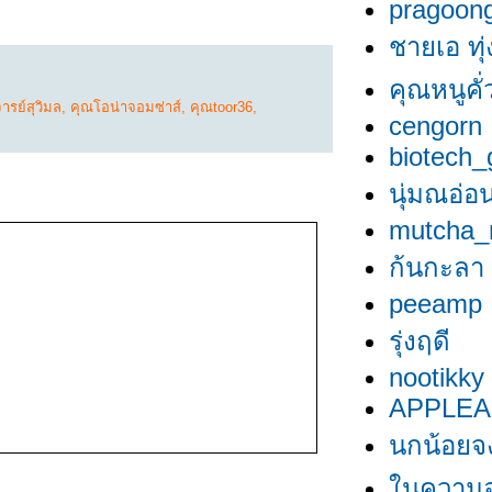
pragoon
ชายเอ ทุ่
คุณหนูคั่ว
ารย์สุวิมล
,
คุณโอน่าจอมซ่าส์
,
คุณtoor36
,
cengorn
biotech_g
นุ่มณอ่อ
mutcha_
ก้นกะลา
peeamp
รุ่งฤดี
nootikky
APPLEA
นกน้อยจ
นความอ