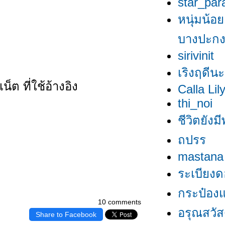
star_par
หนุ่มน้อย
บางปะก
sirivinit
เริงฤดีนะ
็ต ที่ใช้อ้างอิง
Calla Lil
thi_noi
ชีวิตยังมี
ถปรร
mastana
ระเบียงด
กระป๋องแป
10 comments
อรุณสวัสดิ
Share to Facebook