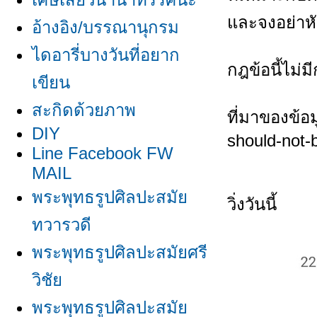
ละจงอย่าห
อ้างอิง/บรรณานุกรม
ไดอารี่บางวันที่อยาก
กฎข้อนี้ไม่ม
เขียน
สะกิดด้วยภาพ
ที่มาของข้อม
DIY
should-not-
Line Facebook FW
MAIL
พระพุทธรูปศิลปะสมั
วิ่งวันนี้
ทวารวดี
พระพุทธรูปศิลปะสมัยศรี
วิชั
พระพุทธรูปศิลปะสมั