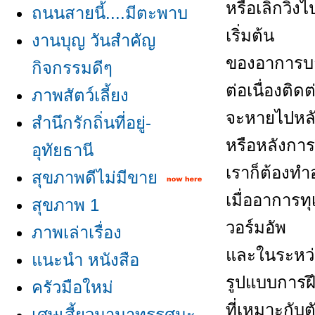
หรือเลิกวิ่
ถนนสายนี้....มีตะพาบ
เริ่มต้น
งานบุญ วันสำคัญ
ของอาการบาดเ
กิจกรรมดีๆ
ต่อเนื่องติ
ภาพสัตว์เลี้ยง
จะหายไปหลัง
สำนึกรักถิ่นที่อยู่-
หรือหลังการว
อุทัยธานี
เราก็ต้องทำ
สุขภาพดีไม่มีขา
เมื่ออาการ
สุขภาพ 1
วอร์มอัพ
ภาพเล่าเรื่อง
ละในระหว่าง
นะนำ หนังสือ
รูปแบบการฝึ
ครัวมือใหม่
ที่เหมาะกับต
เศษเสี้ยวนานาทรรศนะ