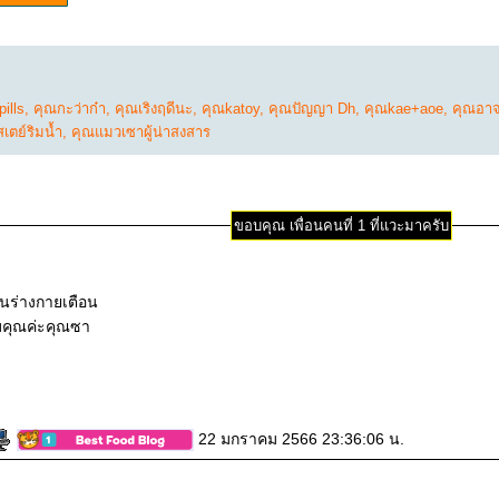
ills
,
คุณกะว่าก๋า
,
คุณเริงฤดีนะ
,
คุณkatoy
,
คุณปัญญา Dh
,
คุณkae+aoe
,
คุณอาจ
เตย์ริมน้ำ
,
คุณแมวเซาผู้น่าสงสาร
ขอบคุณ เพื่อนคนที่ 1 ที่แวะมาครับ
นร่างกายเตือน
คุณค่ะคุณซา
22 มกราคม 2566 23:36:06 น.