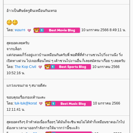
อ้าวเป็นศิษย์ครูดินเหมือนกันเหรอ
ดย:
หอมกร
10 มกราคม 2566 8:49:11 น.
สุดยอดเลยครับ
จากบล็อก
ต่ก่อนผมก็วิ่งอยู่แถวบ้านเหมือนกันครับพี่ พอดีพี่ที่ทำงานชวนไปวิ่งงานนึง วิ่ง
เปิดทางด่วน ไปเจอเพื่อนใหม่ ๆ เค้าชวนไปงานอื่น ก็เลยสมัครมาเรื่อย ๆ เลยครับ
ดย:
The Kop Civil
10 มกราคม 2566
10:52:16 น.
กว่งแขนง่าย ๆ สบายดีค่ะ
ขอบคุณเรื่องรองเท้านะคะ
ดย:
tuk-tuk@korat
10 มกราคม 2566
12:11:41 น.
สุดยอดจริงๆ ถ้าทำต่อเนื่องเรื่อยๆ ได้มันก็จะชิน พอไม่ได้ทำก็เหมือนขาดอะไรไป
ต้องหาเวลามาออกกำลังกายให้มากกว่านี้ซะแล้ว