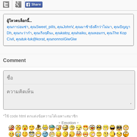
ผู้โหวตบล็อกนี้...
คุณกาปอมซ่า
,
คุณSweet_pills
,
คุณJohnV
,
คุณมาช้ายังดีกว่าไม่มา
,
คุณปัญญา
Dh
,
คุณกะว่าก๋า
,
คุณเริงฤดีนะ
,
คุณkatoy
,
คุณhaiku
,
คุณหอมกร
,
คุณThe Kop
Civil
,
คุณtuk-tuk@korat
,
คุณnonnoiGiwGiw
Comment
*ใช้ code html ตกแต่งข้อความได้เฉพาะสมาชิก
+
Emotion
+