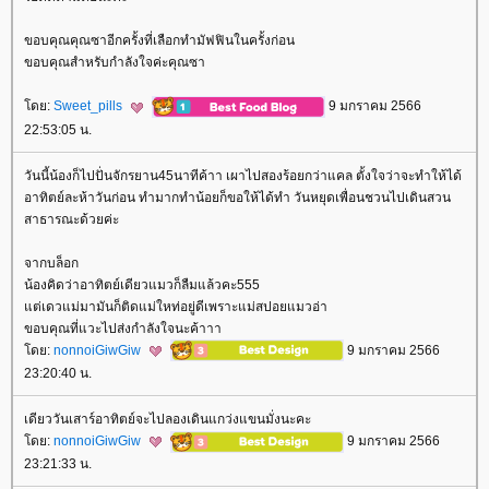
ขอบคุณคุณซาอีกครั้งที่เลือกทำมัฟฟินในครั้งก่อน
ขอบคุณสำหรับกำลังใจค่ะคุณซา
ดย:
Sweet_pills
9 มกราคม 2566
22:53:05 น.
วันนี้น้องก็ไปปั่นจักรยาน45นาทีค้าา เผาไปสองร้อยกว่าแคล ตั้งใจว่าจะทำให้ได้
อาทิตย์ละห้าวันก่อน ทำมากทำน้อยก็ขอให้ได้ทำ วันหยุดเพื่อนชวนไปเดินสวน
สาธารณะด้วยค่ะ
จากบล็อก
น้องคิดว่าอาทิตย์เดียวแมวก็ลืมแล้วคะ555
ต่เดวแม่มามันก็ติดแม่ใหท่อยู่ดีเพราะแม่สปอยแมวอ่า
ขอบคุณที่แวะไปส่งกำลังใจนะค้าาา
ดย:
nonnoiGiwGiw
9 มกราคม 2566
23:20:40 น.
เดียววันเสาร์อาทิตย์จะไปลองเดินแกว่งแขนมั่งนะคะ
ดย:
nonnoiGiwGiw
9 มกราคม 2566
23:21:33 น.