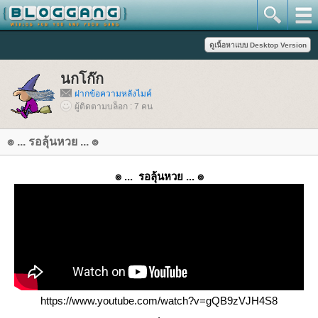
นกโก๊ก
ฝากข้อความหลังไมค์
ผู้ติดตามบล็อก : 7 คน
๏ ... รอลุ้นหวย ... ๏
๏ ... รอลุ้นหวย ... ๏
https://www.youtube.com/watch?v=gQB9zVJH4S8
.