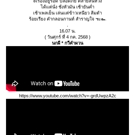
๏เรื่องอยู่รอด ปลอดภัย คล้ายสิ้นหวัง
ได้แต่นั่ง ชั่งหัวมัน เช้ายันค่ำ
เช้าเพลเย็น เล่นแต่ข้าวเหนียว ส้มตำ
ร้อยเรียง คำกลอนกานท์ สำราญใจ ๚ะ๛
.
16.07 น.
( วันศุกร์ ที่ 4 กค. 2568 )
นกผี * กวีคำผวน
https://www.youtube.com/watch?v=-grdUwpzA2c