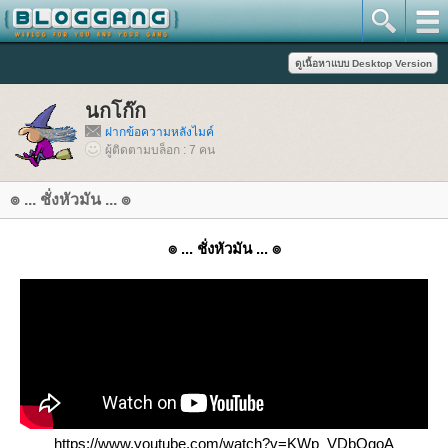
นกโก๊ก
ฝากข้อความหลังไมค์
ผู้ติดตามบล็อก : 7 คน
๏ ... ชั่งหัวมัน ... ๏
๏ ... ชั่งหัวมัน ... ๏
https://www.youtube.com/watch?v=KWp_VDbOgoA