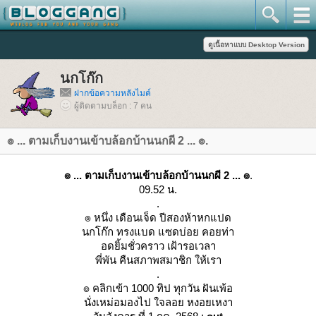
นกโก๊ก
ฝากข้อความหลังไมค์
ผู้ติดตามบล็อก : 7 คน
๏ ... ตามเก็บงานเข้าบล้อกบ้านนกผี 2 ... ๏.
๏ ... ตามเก็บงานเข้าบล้อกบ้านนกผี 2 ... ๏
.
09.52 น.
.
๏ หนึ่ง เดือนเจ็ด ปีสองห้าหกแปด
นกโก๊ก ทรงแบด แซดบ่อย คอยท่า
อดยิ้มชั่วคราว เฝ้ารอเวลา
พี่พัน คืนสภาพสมาชิก ให้เรา
.
๏ คลิกเข้า 1000 ทิป ทุกวัน ฝันเพ้อ
นั่งเหม่อมองไป ใจลอย หงอยเหงา