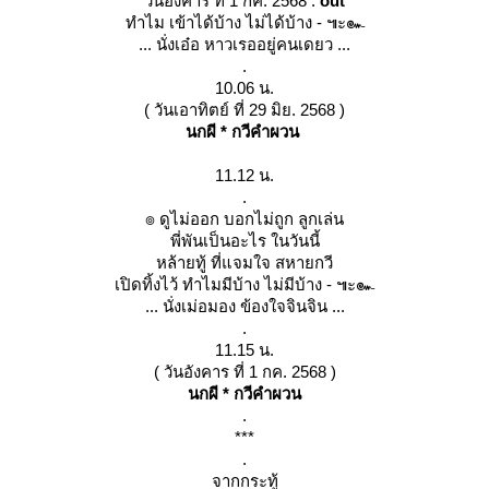
วันอังคาร ที่ 1 กค. 2568 :
out
ทำไม เข้าได้บ้าง ไม่ได้บ้าง - ๚ะ๛
... นั่งเอ๋อ หาวเรออยู่คนเดยว ...
.
10.06 น.
( วันเอาทิตย์ ที่ 29 มิย. 2568 )
นกผี * กวีคำผวน
11.12 น.
.
๏ ดูไม่ออก บอกไม่ถูก ลูกเล่น
พี่พันเป็นอะไร ในวันนี้
หล้ายทู้ ที่แจมใจ สหายกวี
เปิดทิ้งไว้ ทำไมมีบ้าง ไม่มีบ้าง - ๚ะ๛
... นั่งเม่อมอง ข้องใจจินจิน ...
.
11.15 น.
( วันอังคาร ที่ 1 กค. 2568 )
นกผี * กวีคำผวน
.
***
.
จากกระทู้