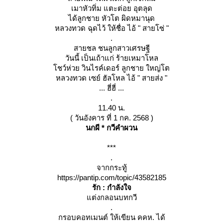
เมาหัวทิ่ม แตะต่อย อุตลุด
ได้ลูกชาย หัวโต ผิดหมานุด
หลวงทวด ฉุดไว้ ให้ชื่อ ไอ้ " สายโซ่ "
.
สายชล ชนลูกสาวเศรษฐี
วันนี้ เป็นเถ้าแก่ ร้ายเหมาโหล
ชว์ห่วย วินไรค์เดอร์ ลูกชาย ใหญ่โต
หลวงทวด เซย์ ฮัลโหล ไอ้ " สายส่ง "
... ฮี่ฮี่ ...
.
11.40 น.
( วันอังคาร ที่ 1 กค. 2568 )
นกผี * กวีคำผวน
***
.
จากกระทู้
https://pantip.com/topic/43582185
รัก : กำลังใจ
ต่งกลอนบทกวี
.
กรอบคอทเมนต์ ให้เขียน คคห. ได้