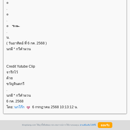
๏
.
๏
.
๏ ๚ะ๛
.
น.
( วันอาทิตย์ ที่ 6 กค. 2568 )
นกผี * กวีคำผวน
Credit Yutube Clip
จารึกไว้
ด้ว
ขวัญจินตกวี
.
นกผี * กวีคำผวน
6 กค. 2568
ดย:
นกโก๊ก
6 กรกฎาคม 2568 10:13:12 น.
BlogGang.com ใช้คุกกี้เพื่อพัฒนาประสบการณ์การใช้งานของคุณ
อ่านเพิ่มเติมได้ที่นี่