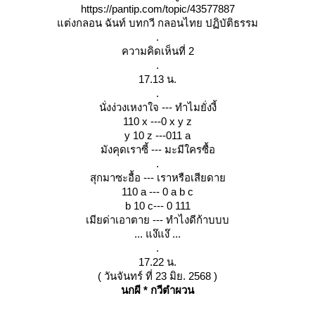
https://pantip.com/topic/43577887
ต่งกลอน ฉันท์ บทกวี กลอนไทย ปฏิบัติธรรม
.
ความคิดเห็นที่ 2
.
17.13 น.
.
นั่งง่วงเหงาใจ --- ทำไมยั่งงี้
110 x ---0 x y z
y 10 z ---011 a
มังคุดเราซี้ --- มะมีใครซื้อ
.
สุกมาซะอื้อ --- เราหรือเสียดา
110 a --- 0 a b c
b 10 c--- 0 111
เมียด่าเอาตาย --- ทำไงดีก้าบบบ
... แง๊แง๊ ...
.
17.22 น.
( วันจันทร์ ที่ 23 มิย. 2568 )
นกผี * กวีตำผวน