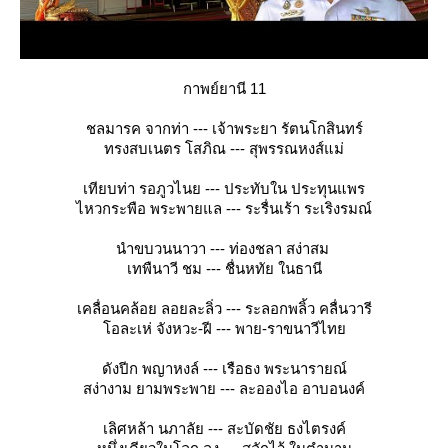
กาพย์ยานี 11
ชลมารค จากท่า --- เจ้าพระยา รัตนโกสินทร์
ทรงสบเนตร โสภิณ --- สุพรรณหงส์แม่
เทียบท่า รอภูวไนย --- ประทับใน ประทุนแพร
ไหวกระพือ พระพายแล --- ระรื่นเร้า ระเริงรมณ์
นำขบวนนาวา --- ท่องชลา สง่าสม
เทพืนาวี ชม --- ชื่นหทัย ในธานี
เคลื่อนคล้อย ลอยละลิ่ว --- ระลอกพลิ้ว คลื่นวารี
อละเห่ จังหวะ-ฝี --- พาย-ราขนาวีไท
ดังปีก พญาหงล์ --- เรือธง พระนารายณ์
สง่างาม ยามพระพาย --- ละอองไอ อาบอนงค์
เลิศหล้า นภาลัย --- สะบัดชัย ธงไตรงค์