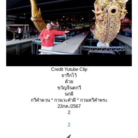
Credit Yutube Clip
จารึกไว้
ด้ว
ขวัญจินตกวี
นกผี
กวีคำผวน * กวนวะคำผี * กวนหวีคำพระ
23กค./2567
2
2