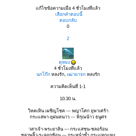
ก้ไขข้อความเมื่อ 4 ชั่วโมงที่แล้ว
เลือกคำตอบนี้
ตอบกลับ
0
2
ดุหยง
4 ชั่วโมงที่แล้ว
นกโก๊ก
หลงรัก,
เฒ่ายาจก
หลงรัก
ความคิดเห็นที่ 1-1
10.30 น.
วิหคเหิน เผชิญโชค --- พญาโศก ยุพาเศร้า
กระแสพา-ยุฝนหนาว --- พิรุณน้าว ธนูศร
วสาเจ้า-พระยาล้น --- กระแสชน-ชลอร้อน
ชลาพลิ้ว-ระลอกซ้อน --- กระหน่ำซ้ำ กระแทกแทง