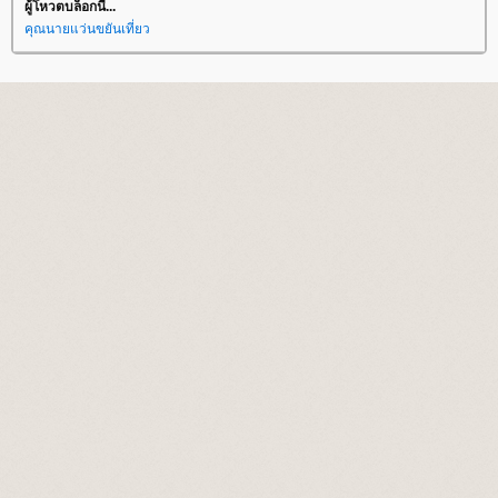
ผู้โหวตบล็อกนี้...
คุณนายแว่นขยันเที่ยว