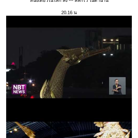
หนึ่งเดียวในโลก ลง --- สลักไว้ ในตำนาน
20.16 น