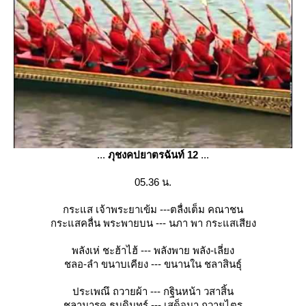
...
ภุชงคปยาตรฉันท์ 12
...
05.36 น.
กระแส เจ้าพระยาเข้ม ---ตลื่งเต็ม คณาชน
กระแสคลื่น พระพายบน --- นภา พา กระแสเสียง
พลังเห่ ชะฮ้าไฮ้ --- พลังพาย พลัง-เลี่ยง
ชลอ-ลำ ขนาบเคียง --- ขนานใน ชลาสินธุ์
ประเพณึ ถวายผ้า --- กฐินหน้า วสาสิ้น
ชลามารค ธบดินทร์ --- เสด็จมา ถวายไตร