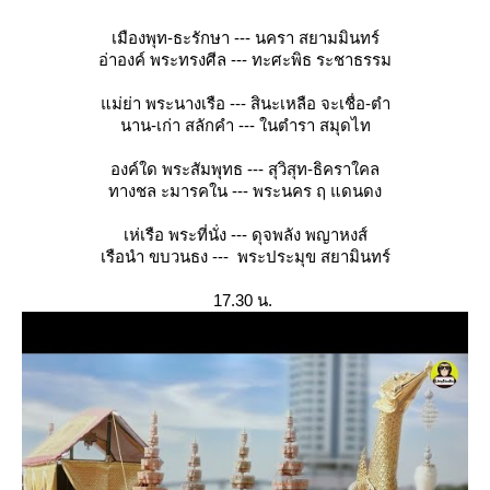
เมืองพุท-ธะรักษา --- นครา สยามมินทร์
อ่าองค์ พระทรงศีล --- ทะศะพิธ ระชาธรรม
ม่ย่า พระนางเรือ --- สินะเหลือ จะเชื่อ-ตำ
นาน-เก่า สลักคำ --- ในตำรา สมุดไท
องค์ใด พระสัมพุทธ --- สุวิสุท-ธิคราใคล
ทางชล ะมารคใน --- พระนคร ฤ แดนดง
เห่เรือ พระที่นั่ง --- ดุจพลัง พญาหงส์
เรือนำ ขบวนธง --- พระประมุข สยามินทร์
17.30 น.