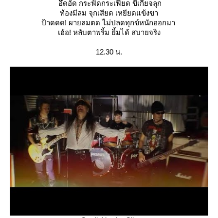
อึดอัด กระฟัดกระเฟียด ขี้เกียจลุก
ท้องมีลม จุกเสียด เหยียดแข้งขา
ป้าดดด! ผายลมตด ไม่ปลดทุกข์หนักออกมา
เฮ้อ! หลับตาพริ้ม ยิ้มได้ สบายจริง
12.30 น.