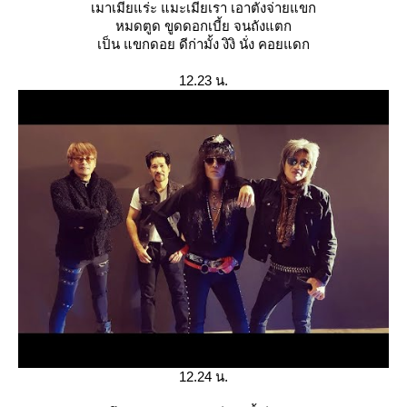
เมาเมียแร่ะ แมะเมียเรา เอาตังจ่ายแขก
หมดตูด ขูดดอกเบี้ย จนถังแตก
เป็น แขกดอย ดีก่ามั้ง งิงิ นั่ง คอยแดก
12.23 น.
12.24 น.