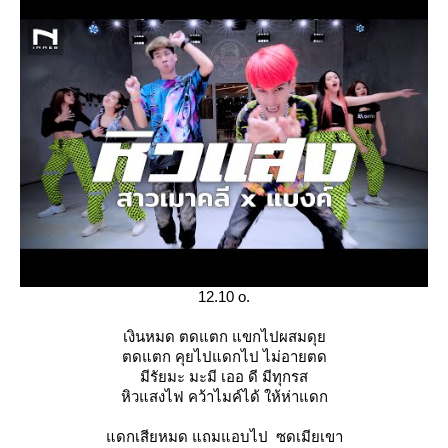
12.10 o.
เงินหมด ตดแตก แขกไปผสมดุ
ตดแตก คุยไปแดกไป ไม่อายตด
มีรัยมะ มะมี เออ ดี มีทุกรส
หิวแสงไฟ คว้าไมค์ได้ ให้ห่าแดก
ดกเสียหมด แถมแอบไป ซดเมียเขา