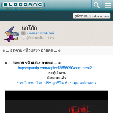
นกโก๊ก
ฝากข้อความหลังไมค์
ผู้ติดตามบล็อก : 7 คน
๏ ... อดตาย <หิวแสง> อายตด ... ๏
๏ ... อดตาย <หิวแสง> อายตด ... ๏
https://pantip.com/topic/42856090/comment2-1
กระทู้คำถาม
ติดตามแล้ว
บทกวี
ภาษาไท
ปรัชญาชีวิต
ห้องสมุด
ต่งกลอน