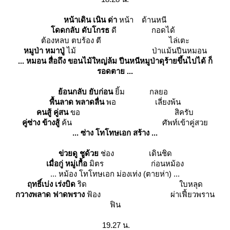
หน้าเดิน เนิน ด่า
หน้า ด้านหนี
ดดกลับ ดับโกรธ
ดี กอดได้
ต้องหลบ ตบร้อง ตี ไล่เตะ
หมูป่า หมาปู่
ไม้ ป่าแม้นปีนหมอน
... หมอน สื่อถึง ขอนไม้ใหญ่ล้ม ปีนหนีหมูป่าดุร้ายขึ้นไปได้ ก็
รอดตาย ...
้อนกลับ ยับก่อน
ิ้ม กลยอ
พื้นลาด พลาดลื่น
พอ เลี่ยงพ้น
คนสู้ คู่สน
ขอ สิครับ
คู่ซ่าง ข้างสู้
ค้น ศัพท์เข้าคู่สว
... ซ่าง โทโทษเอก สร้าง ...
ข่วยดู ชูด้ว
ช่อง เดินชิด
เมื่อกู่ หมู่เกื้อ
มิตร ก่อนหม้อง
... หม้อง โทโทษเอก ม่องเท่ง (ตายห่า) ...
ฤทธิ์เบ่ง เร่งบิด
ริด ใบหลุด
กวางพลาด ฟาดพราง
ฟ้อง ผ่าเฟี้ยวพราน
ฟิน
19.27 น.