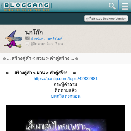
นกโก๊ก
ฝากข้อความหลังไมค์
ผู้ติดตามบล็อก : 7 คน
๏ ... สร้างคู่คำ < ผวน > คำคู่สร้าง ... ๏
๏ ... สร้างคู่คำ < ผวน > คำคู่สร้าง ... ๏
https://pantip.com/topic/42832981
กระทู้คำถาม
ติดตามแล้ว
บทกวี
ต่งกลอน