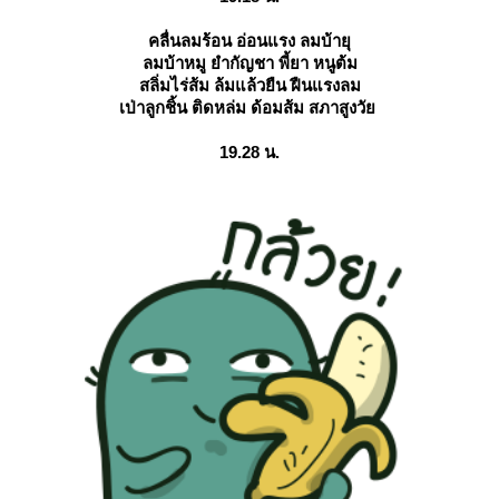
คลื่นลมร้อน อ่อนแรง ลมบ้ายุ
ลมบ้าหมู ยำกัญชา พี้ยา หนูต้ม
สลิ่มไร่ส้ม ล้มแล้วยืน ฝืนแรงลม
เป่าลูกชิ้น ติดหล่ม ด้อมส้ม สภาสูงวั
19.28 น.