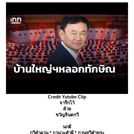
Credit Yutube Clip
จารึกไว้
ด้ว
ขวัญจินตกวี
นกผี
กวีคำผวน * กวนวะคำผี * กวนหวีคำพระ