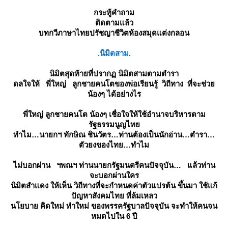
กระทู้คำถาม
ติดตามแล้ว
บทกวีภาษาไทยปรัชญาชีวิตห้องสมุดแต่งกลอน
.นิมิตสาม.
นิมิตสุดท้ายที่ปรากฏ นิมิตสามตามตำรา
ดลใจให้ พี่ใหญ่ ลูกชายคนโตของพ่อเรียนรู้ วิถีทาง ที่จะช่ว
น้องๆ ได้อย่างไร
พี่ใหญ่ ลูกชายคนโต น้องๆ เชื่อใจให้ใช้อำนาจบริหารตาม
รัฐธรรมนูญไท
ทำไม…นายกฯ ทักษิณ ชินวัตร…ท่านต้องเป็นนักอ่าน…ตำรา
ตัวยงของไทย…ทำไม
ไม่บอกผ่าน ฯพณฯ ท่านนายกรัฐมนตรีคนปัจจุบัน… แล้วท่าน
จะบอกผ่านใคร
นิมิตสำแดง ให้เห็น วิถีทางที่จะกำหนดค่าตัวแปรต้น ขึ้นมา ใช้แก้
ปัญหาสังคมไทย ที่ล้มเหลว
นโยบาย คิดใหม่ ทำใหม่ ของพรรครัฐบาลปัจจุบัน จะทำให้คนจน
หมดไปใน 6 ปี