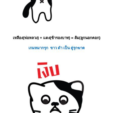
เหลือง(พ่อหลวง) + แดง(ข้ารองบาท) = ส้ม(ลูกนอกคอก)
เกมหมากรุก ขาว ดำ เป็น คู่รุกฆาต