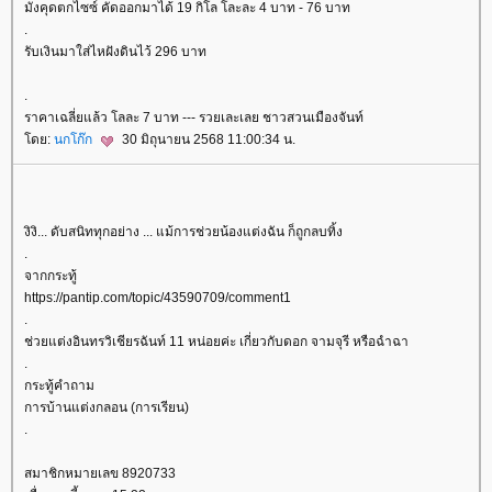
มังคุดตกไซซ์ คัดออกมาได้ 19 กิโล โละละ 4 บาท - 76 บาท
.
รับเงินมาใส่ไหฝังดินไว้ 296 บาท
.
ราคาเฉลี่ยแล้ว โลละ 7 บาท --- รวยเละเลย ชาวสวนเมืองจันท์
ดย:
นกโก๊ก
30 มิถุนายน 2568 11:00:34 น.
งิงิ... ดับสนิททุกอย่าง ... แม้การช่วยน้องแต่งฉัน ก็ถูกลบทิ้ง
.
จากกระทู้
https://pantip.com/topic/43590709/comment1
.
ช่วยแต่งอินทรวิเชียรฉันท์ 11 หน่อยค่ะ เกี่ยวกับดอก จามจุรี หรือฉำฉา
.
กระทู้คำถาม
การบ้านแต่งกลอน (การเรียน)
.
สมาชิกหมายเลข 8920733