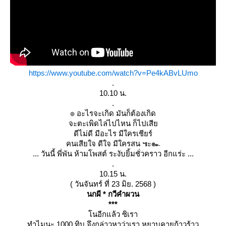
https://www.youtube.com/watch?v=Pe4kABvLUmo
.
10.10 น.
.
๏ อะไรจะเกิด มันก็ต้องเกิด
จะตะเพิดไล่ไปไหน ก็ไปเสี
ดีไม่ดี มีอะไร มีใครเชียร์
คนเสียใจ ดีใจ มีใครสน ๚ะ๛
... วันนี้ พี่พัน ห้ามโพสต์ ระงับยิ้มชั่วคราว อีกแร่ะ ...
.
10.15 น.
( วันจันทร์ ที่ 23 มิย. 2568 )
นกผี * กวีคำผวน
***
นอีกแล้ว ซิเรา
ทำไมนะ 1000 ทิบ จึงกล่าวหาว่าเรา หยาบคายก้าวร้าว