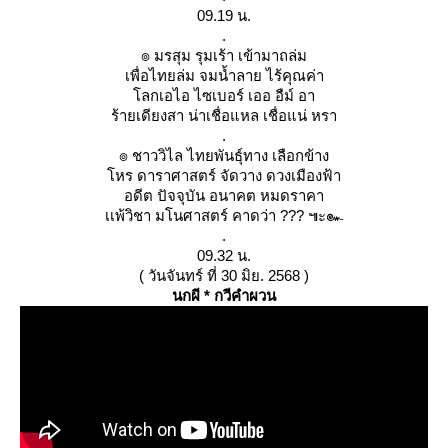
09.19 น.
.
๏ มรสุม รุมเร้า เข้ามาถล่ม
เพื่อไทยล่ม จมน้ำลาย ไร้คุณค่า
ลกเอไอ ไซเบอร์ เออ อืม์ อา
ร้ายเดียงสา น่าเชื่อแหล เชื่อแน่ หรา
.
๏ ชาววิไล ไทยพันธุ์ทาง เลือกข้าง
หร ดาราศาสตร์ จัดวาง ดวงเมืองฟ้า
อดีต ปัจจุบัน อนาคต หมดราคา
เเพ้วิชา มโนศาสตร์ คาดว่า ??? ๚ะ๛
.
09.32 น.
( วันจันทร์ ที่ 30 มิย. 2568 )
นกผี * กวีคำผวน