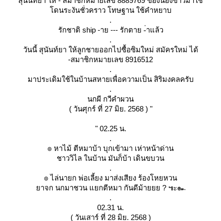
สุนันทัยา ให้ - สมาชิกหมายเลข 8889769 ของน้องข้าวมาใช้
ดนระงันชั่วคราว โทษฐาน ใช้คำหยาบ
.
รักชาติ ship -าย --- รักตาย -่าแล้ว
.
วันนี้ สุนันท์ยา ให้ลูกชายออกไปซื้อซิมใหม่ สมัครใหม่ ได้
-สมาชิกหมายเลข 8916512
.
มาประเดิมใช้ในบ้านสหายเพื่อความเป็น สิริมงคลครับ
.
นกผี กวีคำผวน
( วันศุกร์ ที่ 27 มิย. 2568 ) "
" 02.25 น.
.
๏ หาไม้ ตีหมาบ้า บุกเข้ามา เห่าหน้าด่าน
ชาววิไล ในบ้าน มันก็บ้า เดินขบวน
.
๏ ไล่นายก พ่อเลี้ยง มาส่งเสียง ร้องโหยหวน
าจก นกมาชวน แยกตีหมา กันดีม้ายยย ? ๚ะ๛
.
02.31 น.
( วันเสาร์ ที่ 28 มิย. 2568 )