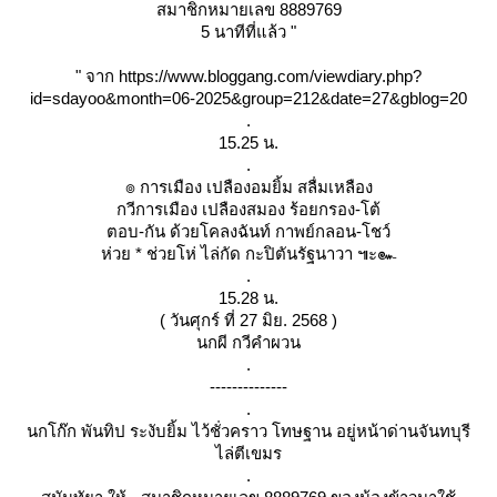
สมาชิกหมายเลข 8889769
5 นาทีที่แล้ว "
" จาก https://www.bloggang.com/viewdiary.php?
id=sdayoo&month=06-2025&group=212&date=27&gblog=20
.
15.25 น.
.
๏ การเมือง เปลืองอมยิ้ม สลื่มเหลือง
กวีการเมือง เปลืองสมอง ร้อยกรอง-โต้
ตอบ-กัน ด้วยโคลงฉันท์ กาพย์กลอน-โชว์
ห่วย * ช่วยโห่ ไล่กัด กะปิตันรัฐนาวา ๚ะ๛
.
15.28 น.
( วันศุกร์ ที่ 27 มิย. 2568 )
นกผี กวีคำผวน
.
--------------
.
นกโก๊ก พันทิป ระงับยิ้ม ไว้ชั่วคราว โทษฐาน อยู่หน้าด่านจันทบุรี
ไล่ตีเขมร
.