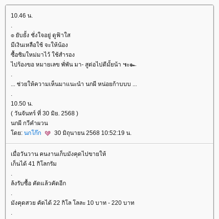
10.46 น.
.
๏ ยับยั้ง ชั่งใจอยู่ ดูฟ้าใส
มีเงินเหลือใช้ จะให้น้อง
ซื้อซิมใหม่มาไว้ ใช้สำรอง
ไปร้องขอ หมายเลข พั่พัน มา- สูต่อไปดีมั้ยน้า ๚ะ๛
.
... ช่วยให้ความเห็นมาแนะนำ นกผี หน่อยก้าบบบ ...
.
10.50 น.
( วันจันทร์ ที่ 30 มิย. 2568 )
นกผี กวีคำผวน
ดย:
นกโก๊ก
30 มิถุนายน 2568 10:52:19 น.
เมื่อวันวาน คนงานเก็บมังคุดไปขายให้
เก็นได้ 41 กิโลกรัม
.
ล้งรับซื้อ คัดแล้วคัดอีก
.
มังคุดสวย คัดได้ 22 กิโล โลละ 10 บาท - 220 บาท
.