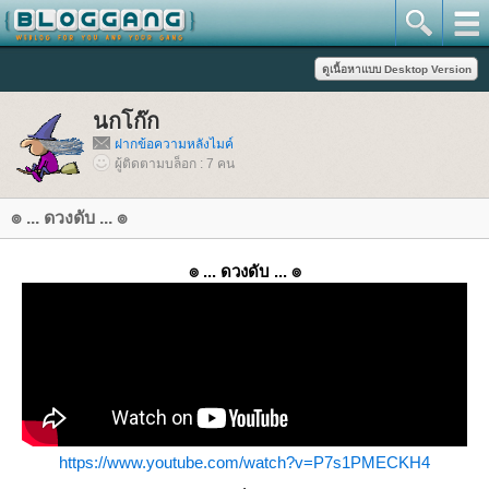
นกโก๊ก
ฝากข้อความหลังไมค์
ผู้ติดตามบล็อก : 7 คน
๏ ... ดวงดับ ... ๏
๏ ... ดวงดับ ... ๏
https://www.youtube.com/watch?v=P7s1PMECKH4
.