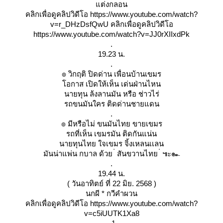
ต่งกลอน
คลิกเพื่อดูคลิปวิดีโอ https://www.youtube.com/watch?
v=r_DHzDsfQwU คลิกเพื่อดูคลิปวิดีโอ
https://www.youtube.com/watch?v=JJ0rXIIxdPk
.
19.23 น.
.
๏ วิกฤติ ปิดด่าน เพื่อนบ้านเขมร
อกาส เปิดให้เห็น เด่นฝ่านไหน
นายทุน ล้งลานมัน หรือ ช่าวไร่
รถขนมันใคร ติดด่านชายแดน
.
๏ มีหรือไม่ ขนมันไทย ขายเขมร
รถที่เห็น เขมรมัน ติดกันแน่น
นายทุนไทย ใจเขมร จิ้งเหลนเเลน
มันน่าแพ่น กบาล ด้วย ่ สันขวานไทย ่ ๚ะ๛
.
19.44 น.
( วันอาทิตย์ ที่ 22 มิย. 2568 )
นกผี * กวีคำผวน
คลิกเพื่อดูคลิปวิดีโอ https://www.youtube.com/watch?
v=c5iUUTK1Xa8