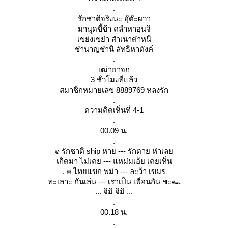
.
รักชาติจริงนะ อุ๊ต๊ะผวา
มานุดขี้ข้า คลำหาอุนจิ
เขย่งเขย่า สำเนาตำหนิ
ชำนาญชำนิ ลัทธิหาตังค์
.
เฒ่ายาจก
3 ชั่วโมงที่แล้ว
สมาชิกหมายเลข 8889769 หลงรัก
.
ความคิดเห็นที่ 4-1
.
00.09 น.
.
๏ รักชาติ ship หาย --- รักตาย ห่าเล
เกิดมา ไม่เคย --- แหม่มเอ้ย เคยเห็น
. ๏ ไทยแขก พม่า --- ละว้า เขมร
ทะเลาะ กันเล่น --- เราเป็น เพื่อนกัน ๚ะ๛
... จิมิ จิมิ ...
.
00.18 น.
.