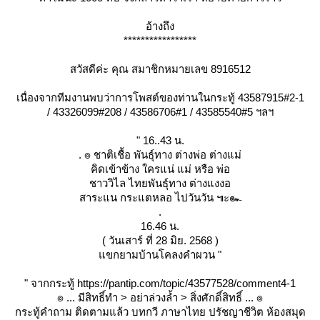
อ้างถึง
*****************
สวัสดีค่ะ คุณ สมาชิกหมายเลข 8916512
เนื่องจากทีมงานพบว่าการโพสต์ของท่านในกระทู้ 43587915#2-1
/ 43326099#208 / 43586706#1 / 43585540#5 ฯลฯ
" 16..43 น.
. ๏ ชาติเชื้อ พันธ์ุทาง ต่างพ่อ ต่างแม่
คิดเข้าข้าง ใครแน่ แม่ หรือ พ่อ
ชาววิไล ไทยพันธุ์ทาง ต่างแงงอ
สาระแน กระแตหลอ ไปวันวัน ๚ะ๛
.
16.46 น.
( วันเสาร์ ที่ 28 มิย. 2568 )
ขกยามบ้านโคลงคำผวน "
" จากกระทู้ https://pantip.com/topic/43577528/comment4-1
๏ ... มีสิทธิ์ทำ > อย่าล่วงล้ำ > สิ่งศักดิ์สิทธิ์ ... ๏
กระทู้คำถาม ติดตามแล้ว บทกวี ภาษาไทย ปรัชญาชีวิต ห้องสมุด