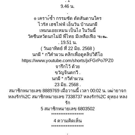
. 1
9.46 น.
.
๏ เคราะ์ซ้ำ กรรมซัด ดัดสันดานใคร
ไวรัส เฮชไฟฟ์ เอ็นวัน บ้านนกผี
เหมนเอยเหมน เป็นไง ในวันนี้
วัคซีนหวัดนกไม่มี พี่ไทย มีเหลือเฟือ ๚ะ๛
. 19.51 น.
( วันอาทิตย์ ที่ 22 มิย. 2568 )
นกผี * กวีคำผวน คลิกเพื่อดูคลิปวิดีโอ
https://www.youtube.com/shorts/jxFGrPo7PZ0
จารึกไว้ ด้ว
ขวัญจินตกวี .
นกผี * กวีคำผวน
23 มิย. 2568 .
สมาชิกหมายเลข 8889769 เมื่อวานนี้ เวลา 00:02 น. เฒ่ายาจก
หลงรัก%2C สมาชิกหมายเลข 7338737 หลงรัก%2C ดุหยง หลง
รัก
5 สมาชิกหมายเลข 6803502
******************
4 ความคิดเห็น
******************
.