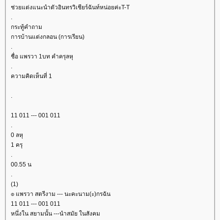
ช่วยแต่งแนะนำตัวอินทรวิเชียร์ฉันท์หน่อยค่ะT-T
.
กระทู้คำถาม
การบ้านแต่งกลอน (การเรียน)
.
ชื่อ แพรวา 1บท คำครุลหุ
.
ความคิดเห็นที่ 1
.
11 011 --- 001 011
.
0 ลหุ
1 ครุ
.
00.55 น
.
(1)
๏ แพรวา สตรีงาม --- นะคะนาม(ะ)กรฉัน
11 011 --- 001 011
หนึ่งใน สยามนั้น ---นำสมัย ในสังคม