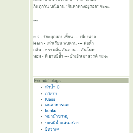
กินทุกวัน ปณิธาน "ฝันหาทางอยู่รอด" ๚ะ๛
***
๏ จ - ริยะผุดผ่อง เพี้ยน --- เพียงพาล
learn - เล่าเรียน พบคาน --- พ่อค้ำ
กลิ่น - ธรรมมั่น สันดาน -- สันโดษ
หอม - พี่ ยาหยีย้้ำ --- ยั่วเย้าเมาสวรค์ ๚ะ๛
Friends' blogs
ลำน้ำ C
กวิสรา
Klass
คนสาธารณะ
konku
หม่าม๊าขาหมู
บะหมี่น้ำแสนอร่อ
ี่หร่า@