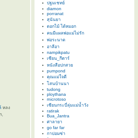
ปฐมเชทย์
diamon
porranat
สุนันยา
ดอกไม้ ได้หมอก
คนมีแผลพ่อแม่ไม่รัก
พ่อระนาด
อาลีอา
nampikpatu
เซียน_กีตาร์
หนังสือปกสว
pumpond
คุณแม่ใจดี
สนบ้านนา
tudong
ploythana
microtoso
เซียนกระบี่ลุ่มแม่น้ำวัง
์
หลง
ratirak
ก,
Bua_Jantra
ศาลายา
go far far
กาปอมซ่า