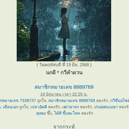
( วันพฤหัสบดี ที่ 19 มิย. 2568 )
นกผี * กวีคำผวน
.
สมาชิกหมายเลข 8889769
19 มิถุนายน เวลา 22:25 น.
ิกหมายเลข 7338737
ถูกใจ,
สมาชิกหมายเลข 8889769
หลงรัก,
กวีขี่มอไซค
ก,
เดือนเอก
ถูกใจ,
เปลวอัคคี
หลงรัก,
เฒ่ายาจก
หลงรัก,
ปรอยฝนเมษา
หลงรั
ดุหยง
ซึ้ง,
ได้ที ขี้แพะไหล
หลงรัก
.
จากกระทู้