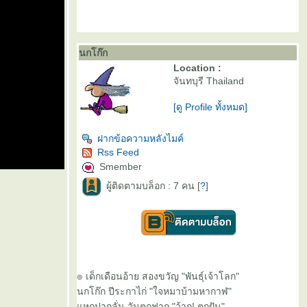
นกโก๊ก
Location :
จันทบุรี Thailand
[ดู Profile ทั้งหมด]
ฝากข้อความหลังไมค์
Rss Feed
Smember
ผู้ติดตามบล็อก : 7 คน [
?
]
๏ เด็กเดือนอ้าย สองขวัญ "พันธุ์เจ้าโลก"
นกโก๊ก ปีระกาไก่ "ใจหมาบ้ามหากาฬ"
หกปากลั่น วันตกฟาก "ว้าก! ตกฝัน"