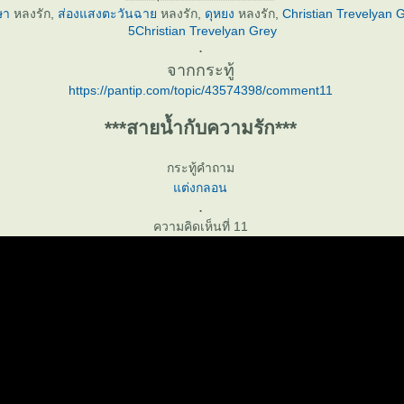
ษา
หลงรัก,
ส่องแสงตะวันฉา
หลงรัก,
ดุหยง
หลงรัก,
Christian Trevelyan 
5Christian Trevelyan Grey
.
จากกระทู้
https://pantip.com/topic/43574398/comment11
***สายน้ำกับความรัก***
กระทู้คำถาม
ต่งกลอน
.
ความคิดเห็นที่ 11