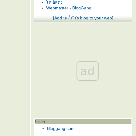
ค อัสดง
Webmaster - BlogGang
[Add นกโก๊ก's blog to your web]
ad
Links
Bloggang.com