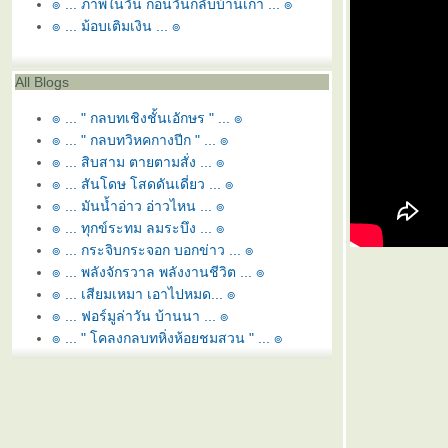
๏ ... ภาพในวัน ก่อนวันกลับบ้านเก่า ... ๏
๏ ... ม้อบเติมเงิน ... ๏
All Blogs
๏ ... " กลบทเชิงชั้นเอักษร " ... ๏
๏ ... " กลบทวิหคกางปีก " ... ๏
๏ ... สิบสาม ตายตามสั่ง ... ๏
๏ ... สันโดษ โสดดันเดี่ยว ... ๏
๏ ... มันน้ำอ่าว อ่าวไหน ... ๏
๏ ... ทุกข์ระทม ลมระบึง ... ๏
๏ ... กระจิบกระจอก บอกข่าว ... ๏
๏ ... พลังจักรวาล พลังงานชีวิต ... ๏
๏ ... เสียมเหมา เอาไปหมด... ๏
๏ ... ฟอร์มูล่าวัน บ้านนา ... ๏
๏ ... " โคลงกลบทหิ่งห้อยชมสวน " ... ๏
๏ ... " กลอนกลบทมธุรสวาที ทรงเครื่อง " ... ๏
๏ ... เบื่อเคลงโคลง ลงกลอนกล ... ๏
๏ ... " กลบทพยัคฆ์เคียงข้าง " ... ๏
๏ ... " กลบทระลอกคลื่นกระทบฝั่ง " ... ๏