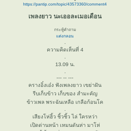
https://pantip.com/topic/43573360/comment4
เพลงยาว นะเออละเมอเดือน
กระทู้คำถาม
ต่งกลอน
.
ความคิดเห็นที่ 4
.
13.09 น.
.
--- -- ---
ครางอิ๋งเอ๋ง ฟังเพลงยาว เขย่าฝัน
รีบเก็บข้าว เก็บของ สำมะคัญ
ข้าวเพล พระฉันเหลือ เกลือก้อนโค
.
เสียงโห่ฮิ้ว ชิ้วชิ้ว ไล่ ใครหว่า
เปิดด่านหน้า เหมนดันห่า มาโห่