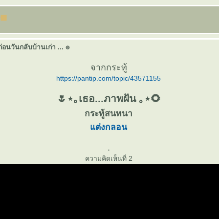
่อนวันกลับบ้านเก่า ... ๏
จากกระทู้
https://pantip.com/topic/43571155
🌷⋆｡เธอ...ภาพฝัน ｡⋆🌻
กระทู้สนทนา
ต่งกลอน
.
ความคิดเห็นที่ 2