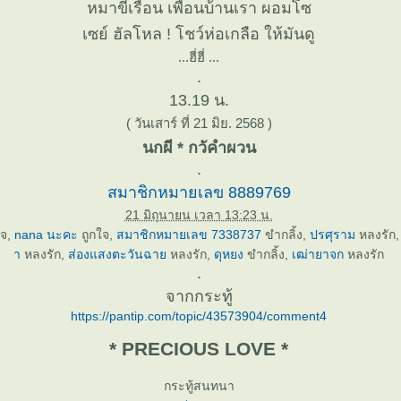
หมาขี้เรื้อน เพื่อนบ้านเรา ผอมโซ
เซย์ ฮัลโหล ! โชว์ห่อเกลือ ให้มันดู
...ฮี่ฮี่ ...
.
13.19 น.
( วันเสาร์ ที่ 21 มิย. 2568 )
นกผี * กวัคำผวน
.
สมาชิกหมายเลข 8889769
21 มิถุนายน เวลา 13:23 น.
ใจ,
nana นะคะ
ถูกใจ,
สมาชิกหมายเลข 7338737
ขำกลิ้ง,
ปรศุราม
หลงรัก
า
หลงรัก,
ส่องแสงตะวันฉา
หลงรัก,
ดุหยง
ขำกลิ้ง,
เฒ่ายาจก
หลงรัก
.
จากกระทู้
https://pantip.com/topic/43573904/comment4
* PRECIOUS LOVE *
กระทู้สนทนา