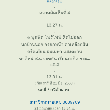
ต่งกลอน
.
ความคิดเห็นที่ 4
.
13.27 น.
.
๏ ฟุตฟิต โฟร์ไฟฟ์ คิดไม่ออก
นกบ้านนอก กรอกหน้า ตาเหลือกฝัน
คริสเตียน ฝนเมษา แสงตะวัน
ชาติหน้าฉัน จะขยัน เรียนปะกิต ๚ะ๛
... แง๊แง๊ ...
.
13.31 น.
( วันเสาร์ ที่ 21 มิย. 2568 )
นกผี * กวีคำผวน
.
สมาชิกหมายเลข 8889769
21 มิถุนายน เวลา 13:34 น.