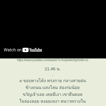
https://www.youtube.com/watch?v=KuEpk6OQy50&t=1s
.
21.46 น.
.
๏ ขอบทางโค้ง ทรงกาย กลางสายฝน
ข้างถนน แสงโคม ส่องร่มน้อ
ขวัญเจ้าเอย เคยมีเงา เขายืนคอ
จล่องลอย หงอยเหงา หนาวทรวงใน