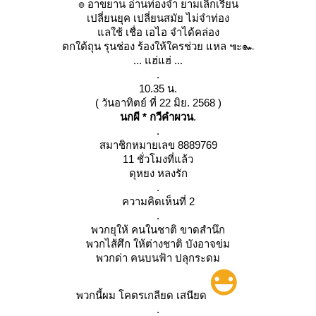
๏ อาขยาน อ่านท่องจำ ยามเลิกเรียน
เปลี่ยนยุค เปลี่ยนสมัย ไม่จำท่อง
ลใช้ เชื่อ เอไอ จำได้คล่อง
ตกใต้ถุน รุนช่อง ร้องให้ใครช่วย แหล ๚ะ๛
... แฮ่แฮ่ ...
.
10.35 น.
( วันอาทิตย์ ที่ 22 มิย. 2568 )
นกผี * กวีคำผวน
.
.
สมาชิกหมายเลข 8889769
11 ชั่วโมงที่แล้ว
ดุหยง หลงรัก
.
ความคิดเห็นที่ 2
.
พวกยุให้ คนในชาติ ขาดสำนึก
พวกไส้ศึก ให้ต่างชาติ บังอาจข่ม
พวกด่า คนบนฟ้า ปลุกระดม
พวกนี้ผม โคตรเกลียด เสนียด
.