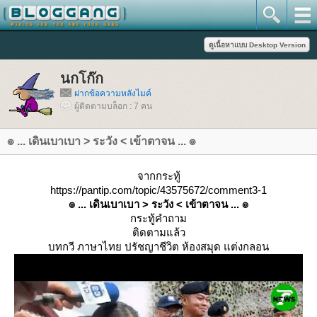
นกโก๊ก
ฝากข้อความหลังไมค์
ผู้ติดตามบล็อก : 7 คน
๏ ... เดินเบาเบา > ระวัง < เข้าตาจน ... ๏
จากกระทู้
https://pantip.com/topic/43575672/comment3-1
๏ ... เดินเบาเบา > ระวัง < เข้าตาจน ... ๏
กระทู้คำถาม
ติดตามแล้ว
บทกวี ภาษาไทย ปรัชญาชีวิต ห้องสมุด แต่งกลอน