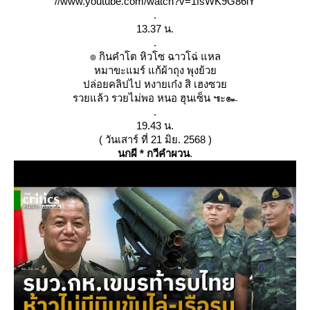
//www.youtube.com/watch?v=1fsWK9G86lY
.
13.37 น.
.
๏ กินคำโต หิวโซ ฉาวโฉ่ แหล
หมาขะแมร์ แก้ผ้าถุง พุงย้ว
ปล่อยคลิปไป หงายเก๋ง สิ เฮงซว
รวยแล้ว รวยไม่พอ หนอ ฮุนเซ็น ๚ะ๛
.
19.43 น.
( วันเสาร์ ที่ 21 มิย. 2568 )
นกผี * กวีคำผวน
.