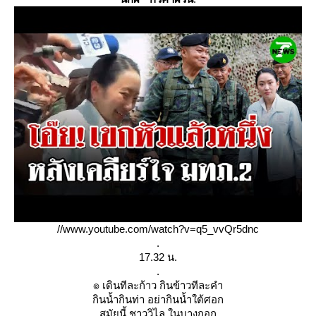
//www.youtube.com/watch?v=q5_vvQr5dnc
.
17.32 น.
.
๏ เดินทีละก้าว กินข้าวทีละคำ
กินน้ำกินท่า อย่ากินน้ำใต้ศอก
สมัยนี้ ชาววิไล ในบางกอก