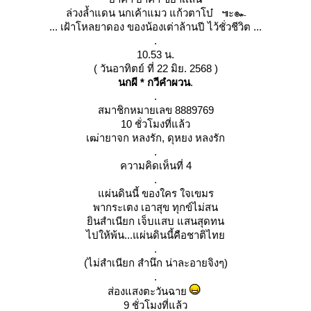
ล่วงล้ำแดน นกเค้าแมว แก้วตาโบ๋ ๚ะ๛
... เฝ้าโหลยาดอง ของน้องเต่าล้านปี ไว้ชั่วชีวิต ...
.
10.53 น.
( วันอาทิตย์ ที่ 22 มิย. 2568 )
นกผี * กวีคำผวน
.
.
สมาชิกหมายเลข 8889769
10 ชั่วโมงที่แล้ว
เฒ่ายาจก หลงรัก, ดุหยง หลงรัก
.
ความคิดเห็นที่ 4
.
ผ่นดินนี้ ของใคร ใจเขมร
พากระเตง เอาสุข ทุกข์ไม่สน
ินสำเนียก เจ็บแสบ แสนสุดทน
ไปให้พ้น...แผ่นดินนี้คือชาติไท
.
(ไม่สำเนียก สำนึก น่าละอายจิงๆ)
.
ส่องแสงตะวันฉา
9 ชั่วโมงที่แล้ว