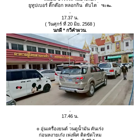
ูทูปเบอร์ ติ๊กต๊อก หลอกกิน ่ ตับไต ่ ๚ะ๛
.
17.37 น.
( วันศุกร์ ที่ 20 มิย. 2568 )
นกผี * กวีคำผวน
.
.
17.46 น.
.
๏ อุ่นเครื่องยนต์ วนดูน้ำมัน คันเร่ง
ก่อนหงายเก๋ง เพ่งพิศ ติดขัดไหม