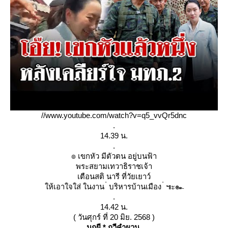
//www.youtube.com/watch?v=q5_vvQr5dnc
.
14.39 น.
.
๏ เขกหัว มีตัวตน อยู่บนฟ้า
พระสยามเทวาธิราชเจ้า
เตือนสติ นารี ที่วัยเยาว์
ห้เอาใจใส่ ในงาน ่ บริหารบ้านเมือง ่ ๚ะ๛
.
14.42 น.
( วันศุกร์ ที่ 20 มิย. 2568 )
นกผี * กวีคำผวน
.