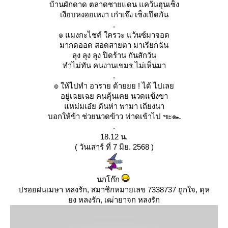
บ้านผักดาด ตลาดชายแดน แคว้นฮุนเซ็ง
เงียบหงอยเหงา เก๋าเจ๊ง เซ็งเป๊ดกัน
.
๏ แมงกะไชค์ ใครวะ แว้นซ์มาจอด
มากดออด สอดสายตา มาเรียกฉัน
ลุง ลุง ลุง ปิดร้าน กันสักวัน
ทำไม่ทัน คนงานเขมร ไม่เห็นมา
.
๏ ให้ไปทำ อาราย ด้ายยย ! ได้ ไปเล
อยู่เฉยเฉย คนคุ้นเคย นวดแข้งขา
หม่มเอ๋ย ดันห่า พามา เถียงนา
บอกให้ข้า ช่วยนวดข้าว ฟาดเข้าไป ๚ะ๛
.
18.12 น.
( วันเสาร์ ที่ 7 มิย. 2568 )
นกโก๊ก
ปรอยฝนเมษา หลงรัก, สมาชิกหมายเลข 7338737 ถูกใจ, ดุห
ง หลงรัก, เฒ่ายาจก หลงรัก