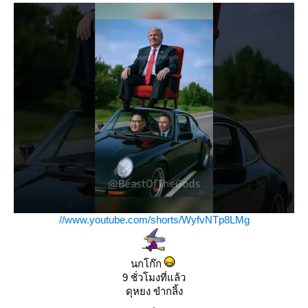
//www.youtube.com/shorts/WyfvNTp8LMg
นกโก๊ก
9 ชั่วโมงที่แล้ว
ดุหยง ขำกลิ้ง
.