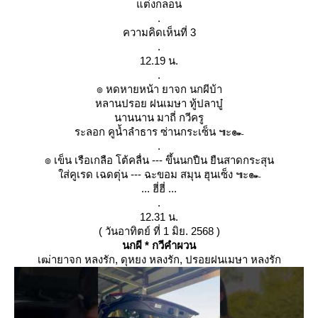
ต่งกลอน
.
ความคิดเห็นที่ 3
.
12.19 น.
.
๏ หดหายหน้า ยาจก นกผีบ้า
หลานปรอย ฝนเมษา ทู้ปลาบู๋
นานนาน มาถี่ กวีครู
ระลอก คูน้ำลำธาร ซ่านกระเซ็น ๚ะ๛
.
๏ เข็น เรือเกลือ โต้คลื่น --- ขึ้นนกปืน ยืนสาดกระสุน
ส่คูเรด เฉดตุ่น --- ฉะขอม สมุน ฮุนเซ็ง ๚ะ๛
... ฮี่ฮี่ ...
.
12.31 น.
( วันอาทิตย์ ที่ 1 มิย. 2568 )
นกผี * กวีคำผวน
เฒ่ายาจก หลงรัก, ดุหยง หลงรัก, ปรอยฝนเมษา หลงรัก