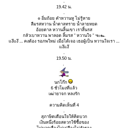
.
19.42 น.
.
๏ อิ่มถ้อย คำหวานหู ไม่รู้หา
ลืมรสหวาน น้ำตาลทราย น้ำลายหยด
อ้อยตาล หวานลิ้นเขา เราสิ้นรส
กลัวเบาหวาน พาลอด ลิ้มรส " หวานใจ " ๚ะ๛
ง๊แง๊ ... คงต้อง รอภพใหม่ เมื่อได้เจอ เธอผู้เป็น หวานใจเรา ...
ง๊แง๊
.
19.50 น.
.
นกโก๊ก
6 ชั่วโมงที่แล้ว
เฒ่ายาจก หลงรัก
.
ความคิดเห็นที่ 4
.
สุภาษิตเตือนใจให้คิดบวก
เงินหนึ่งร้อยสดวกใช้ซื้อของ
ไม่มากเรื่องไม่เปลืองไม่สำรอง