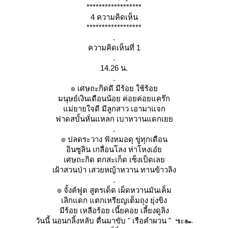
******************
4 ความคิดเห็น
******************
.
ความคิดเห็นที่ 1
.
14.26 น.
.
๏ เศษถะกิดดี มีร้อย ใช้ร้อ
มนุษย์เงินเดือนน้อย ค่อยค่อยแคร๊ก
ม่ยายใจดี มีลูกสาว เอามาแจก
ฟาดสบั้นหั่นแหลก เบาหวานแดกเ
.
๏ ปลดระวาง ฟังหมอดุ ขู่ทุกเดือน
อินซูลิน เกลื่อนโลง ห่าโหงเอ๋
เศษถะกิด ตกสะเก็ด เซ็งเป็ดเล
เฝ้าสวนป่า เสวยหญ้าหวาน ทานข้าวลิง
.
๏ จั้งค์ฟูด สูตรเด็ด เผ็ดหวานมันเค็ม
เลิกแดก แตกเหรียญเต็มถุง ยุ่งขิง
มีร้อย เหลือร้อย เนี้ยคอย เลี้ยงดูลิง
วันนี้ นอนกลิ้งหลับ ตื่นมาขับ " เรือคำผวน " ๚ะ๛