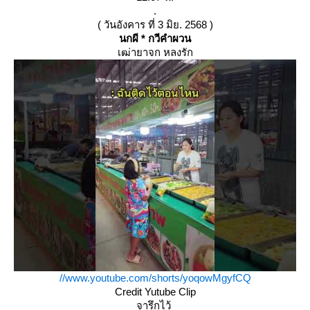
.
( วันอังคาร ที่ 3 มิย. 2568 )
นกผี * กวีคำผวน
เฒ่ายาจก หลงรัก
//www.youtube.com/shorts/yoqowMgyfCQ
Credit Yutube Clip
จารึกไว้