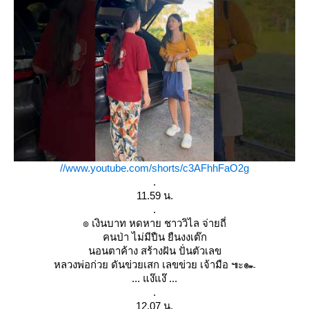
//www.youtube.com/shorts/c3AFhhFaO2g
.
11.59 น.
.
๏ เงินบาท หดหาย ชาววิไล จ่ายถี่
คนป่า ไม่มีปืน ยืนงงเต๊ก
นอนตาค้าง สร้างฝัน ปั่นตัวเลข
หลวงพ่อก่วย ดันข่วยเสก เลขข่วย เจ้ามือ ๚ะ๛
... แง๊แง๊ ...
.
12.07 น.