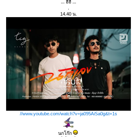
... ฮี่ฮี่ ...
.
14.40 น.
//www.youtube.com/watch?v=ja095AiSa0g&t=1s
นกโก๊ก