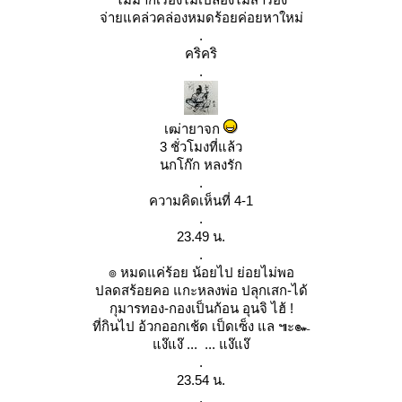
จ่ายแคล่วคล่องหมดร้อยค่อยหาใหม่
.
คริคริ
.
เฒ่ายาจก
3 ชั่วโมงที่แล้ว
นกโก๊ก หลงรัก
.
ความคิดเห็นที่ 4-1
.
23.49 น.
.
๏ หมดแค่ร้อย น้อยไป ย่อยไม่พอ
ปลดสร้อยคอ แกะหลงพ่อ ปลุกเสก-ได้
กุมารทอง-กองเป็นก้อน อุนจิ ไฮ้ !
ที่กินไป อ้วกออกเช้ด เป็ดเซ็ง แล ๚ะ๛
ง๊แง๊ ... ... แง๊แง๊
.
23.54 น.
.