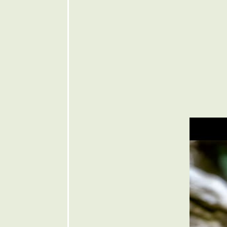
ดึงดัน ... ๏
๏ ... ตะแลง
ตลบ ไม่จบ
สิ้น ... ๏
๏ ... สไตล์นี่
สไตล์ผีเนฯ
... ๏
๏ ... สรงน้ำ
สงกรานต์ ...
๏
๏ ... เบื่อเบื่อ
อยากอยาก
... ๏
๏ ... แขก
เขมร พม่า
ลาว ... ๏
๏ ... น้อง
หมองหมา
ปัญญาควา
... ๏