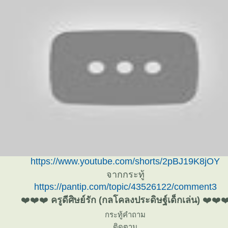
https://www.youtube.com/shorts/2pBJ19K8jOY
จากกระทู้
https://pantip.com/topic/43526122/comment3
❤️❤️❤️
ครูดีศิษย์รัก (กลโคลงประดิษฐ์เด็กเล่น)
❤️❤️❤
กระทู้คำถาม
ติดตาม