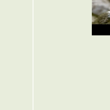
๏ ... ตอน
กร่ง อย่า ่
หวง ่ มาก
... ๏
๏ ... นี่พระ
ช่ พะซี้ ... ๏
๏ ... ทำไม
ต้อง ยิงเป้า
... ๏
๏ ... UV-IR
น่ากลัวไหม
... ๏
๏ ... ผีมะ ตู่
กัด ผะหมี ...
๏
๏ ... เสียม
รวย เพื่อน
บ้านหว
ดก ... ๏
๏ ... รินร้อ
ถ้อยกวี ... ๏