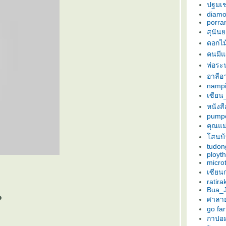
ปฐมเช
diam
porra
สุนัน
ดอกไม
คนมีแ
พ่อระ
อาลีอ
nampi
เซียน_
หนัง
pump
คุณแม
สนบ้
tudon
ployt
micro
เซียนก
ratira
Bua_J
️
ศาลา
go far
กาปอม