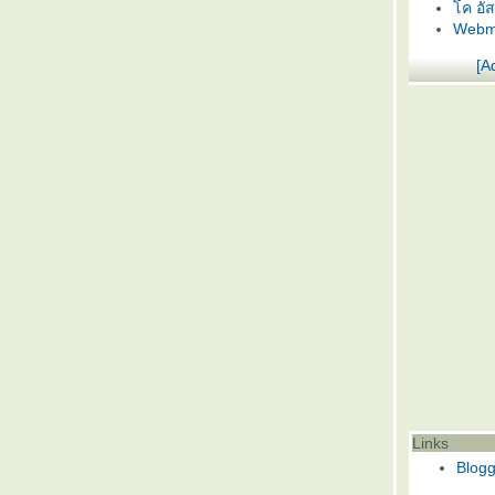
ค อั
Webma
[A
สนิท
Links
Blog