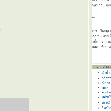
กินทุกวัน ป
***
า
๏ จ - ริยะผุด
learn - เล่าเ
กลิ่น - ธรรม
หอม - พี่ ยาห
Friends' bl
ลำน้ำ
กวิสร
Klass
คนสา
konku
หม่าม
บะหมี
ี่หร่