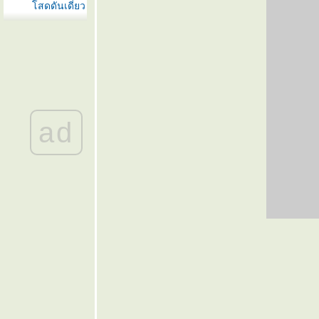
สดดันเดี่ยว
... ๏
๏ ... มันน้ำ
อ่าว อ่าว
ไหน ... ๏
๏ ... ทุกข์
ระทม ลมระ
บึง ... ๏
ad
๏ ... กระจิบ
กระจอก บอก
ข่าว ... ๏
๏ ... พลัง
จักรวาล
พลังงานชีวิต
... ๏
๏ ... เสียม
เหมา เอาไป
หมด... ๏
๏ ...
ฟอร์มูล่าวัน