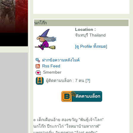
นกโก๊ก
Location :
จันทบุรี Thailand
[ดู Profile ทั้งหมด]
ฝากข้อความหลังไมค์
Rss Feed
Smember
ผู้ติดตามบล็อก : 7 คน [
?
]
๏ เด็กเดือนอ้าย สองขวัญ "พันธุ์เจ้าโลก"
นกโก๊ก ปีระกาไก่ "ใจหมาบ้ามหากาฬ"
หกปากลั่น วันตกฟาก "ว้าก! ตกฝัน"