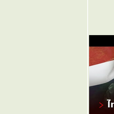
๏ ... แล้งหนัก ชักแง่กแง่ก ... ๏
๏ ... วุ่นวาย ไม่รู้จบ ... ๏
๏ ... ไม่รู้จัก โรคภัย ... ๏
๏ ... เขียนไปเรื่อยเปื่อย ... ๏
๏ ... ขนมครก ยกล้อ ... ๏
๏ ... น้ำแห้ง ร้อนแล้งนี้ ... ๏
๏ ... หอกหักนี้ คืนสนอง ... ๏
๏ ... โต๊ะจาย โม๊ะเลย ... ๏
๏ ... เขียนให้อ่าน กันไปเรื่อย ... ๏
๏ ... ตามฟรี ตีความเพี้ยน ... ๏
๏ ... แก่เฒ่าแแล้ว ใช่แมวหมา ... ๏
๏ ... ปะชาธิปไตย ให้อำนาจ ... ๏
๏ ... ธรรมชาติ สัตว์ร้ายดี ... ๏
๏ ... เมาอำนาจ ร้ายกาจกว่า ... ๏
๏ ... ข่าวลือ คือ เหล้า ... ๏
๏ ... วุ่นวาย ไม่รู้จบ ... ๏
๏ ... กินก๋วยเตี๋ยว ห้ามเคี้ยว ... ๏
๏ ... อยู่ตายแลนด์ แสนรู้ ... ๏
๏ ... โกงก่อนตาย หายแค้น ... ๏
๏ ... เรื่องหาแดก แขกรอดุย ... ๏
๏ ... เลือกตั้ง หนูแป้ง แซงโค้ง ... ๏