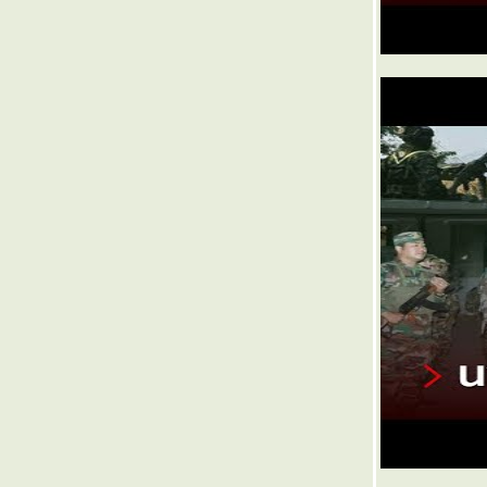
๏ ... ธรรมชาติ ร้ายกาจนัก ... ๏
๏ ... แป้งดำ น้ำเงินแห่ ... ๏
๏ ... แตนลาย ใกล้เจ๊ง ... ๏
๏ ... แดง ่ แหวง ่ เต้แรง ... ๏
๏ ... สร้างแรงเชียร์ เสียแรง ... ๏
๏ ... เหมนแกล้ง แหวงมา ... ๏
๏ ... ห่มสไบ ใส่กางเกงยีนส์ ... ๏
๏ ... อีกา อย่ามา ่ แหวง ่ ... ๏
๏ ... ชักเบื่อผวน ชวนเบื่อ ... ๏
๏ ... ยุแยง ตะแคงรั่ว ... ๏
๏ ... ปลูกเงินทอง ... ๏
๏ ... Amazing ตายแลนด์ ... ๏
๏ ... ป่วนปั่น ประกันส้งคม ... ๏
๏ ... ท่านผู้ดี ตีนแดง ... ๏
๏ ... ชั่งหัวมัน ชันหัวมั่ง ... ๏
๏ ... จับตา ใครจะอยู่ ... ๏
๏ .... นายทุนเฮี่น เนี่ยทุนหาย ... ๏
๏ .... วุ้นเส้น ผยอง พองขน ... ๏
๏ .... ห่าร้าย ไวรัสแดก ... ๏
๏ .... แห้ว สมหวัง ทั้งปี ... ๏