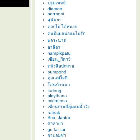
ปฐมเชทย์
diamon
porranat
สุนันยา
ดอกไม้ ได้หมอก
คนมีแผลพ่อแม่ไม่รัก
พ่อระนาด
อาลีอา
nampikpatu
เซียน_กีตาร์
หนังสือปกสว
pumpond
คุณแม่ใจดี
สนบ้านนา
tudong
ploythana
microtoso
เซียนกระบี่ลุ่มแม่น้ำวัง
ratirak
Bua_Jantra
ศาลายา
go far far
กาปอมซ่า