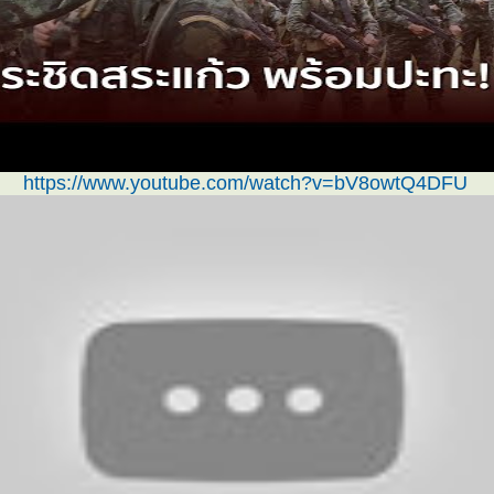
https://www.youtube.com/watch?v=bV8owtQ4DFU