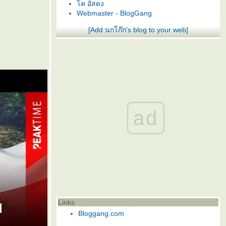
ค อัสดง
Webmaster - BlogGang
[Add นกโก๊ก's blog to your web]
ad
Links
Bloggang.com