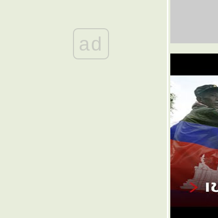
๏ ... " กลบทระลอกคลื่นกระทบฝั่ง " ... ๏
๏ ... ทีงทึ่งทึ้ง ดึงดัน ... ๏
๏ ... ตะแลงตลบ ไม่จบสิ้น ... ๏
๏ ... สไตล์นี่ สไตล์ผีเนฯ ... ๏
ad
๏ ... สรงน้ำ สงกรานต์ ... ๏
๏ ... เบื่อเบื่อ อยากอยาก ... ๏
๏ ... แขก เขมร พม่า ลาว ... ๏
๏ ... น้อง หมองหมา ปัญญาควาย ... ๏
๏ ... ตอนแกร่ง อย่า ่ แหวง ่ มาก ... ๏
๏ ... นี่พระ ใช่ พะซี้ ... ๏
๏ ... ทำไม ต้อง ยิงเป้า ... ๏
๏ ... UV-IR น่ากลัวไหม ... ๏
๏ ... ผีมะ ตู่กัด ผะหมี ... ๏
๏ ... เสียมรวย เพื่อนบ้านหวยแดก ... ๏
๏ ... รินร้อย ถ้อยกวี ... ๏
๏ ... ช่านแน่ะครับ ท่านผู้อวย ... ๏
๏ ... เชื่อได้ ไช่คนจน ... ๏
๏ ... สะดีดสะดิ้ง คิดกลิ้งกลอก ... ๏
๏ ... ไฮโซ โง่กว่าหมา ... ๏
๏ ... โอเค เปโลโย ... ๏
๏ ... ถังแตก ห่าแดกหมดตูด ... ๏