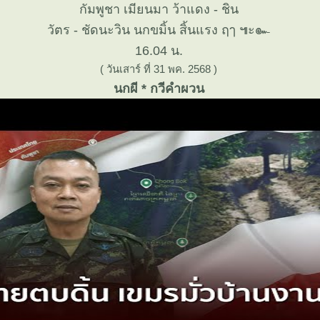
กัมพูชา เมียนมา ว้าแดง - ชิน
วัตร - ชัดนะวิน นกขมิ้น สิ้นแรง ฤๅ ๚ะ๛
16.04 น.
( วันเสาร์ ที่ 31 พค. 2568 )
นกผี * กวีคำผวน