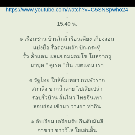
https://www.youtube.com/watch?v=G5SNSpwho24
.
15.40 น.
.
๏ เรือนชาน บ้านใกล้ เรือนเคียง เกี่ยงงอน
่งยื้อ รื้อถอนหลัก ปัก-กระทู้
รั้ว-ล้ำแดน แลนขอมผอมโซ โผล่จากรู
มาขุด " คูเรด " กิน เขตแดน เรา
.
๏ รัฐไทย ใกล้ล้มเหลว กะเฬวราก
สภาลิง ขากน้ำลาย ไปเสียเปล่า
รอบรั้วบ้าน สั่นไหว ไทยจีนเทา
ลอบย่อง เข้ามา วางยา ห่ากิน
.
๏ ตับเรียม เตรียมรับ กินตับมันสิ
กาขาว ชาววิไล ใยเล่นลิ้น