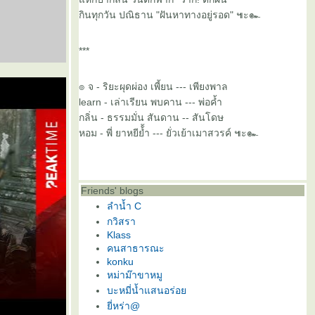
กินทุกวัน ปณิธาน "ฝันหาทางอยู่รอด" ๚ะ๛
***
๏ จ - ริยะผุดผ่อง เพี้ยน --- เพียงพาล
learn - เล่าเรียน พบคาน --- พ่อค้ำ
กลิ่น - ธรรมมั่น สันดาน -- สันโดษ
หอม - พี่ ยาหยีย้้ำ --- ยั่วเย้าเมาสวรค์ ๚ะ๛
Friends' blogs
ลำน้ำ C
กวิสรา
Klass
คนสาธารณะ
konku
หม่าม๊าขาหมู
บะหมี่น้ำแสนอร่อ
ี่หร่า@