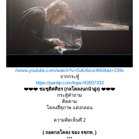
//www.youtube.com/watch?v=GdU6snztM0A&t=239s
จากกระทู้
https://pantip.com/topic/43507333
❤️❤️❤️ ชมชุติศศิธร (กลโคลงนกนำฝูง) ❤️❤️❤️
กระทู้คำถาม
ติดตาม
คลงสี่สุภาพ แต่งกลอน
.
ความคิดเห็นที่ 2
.
( ถอดกลโคลง ของ จขกท. )
***