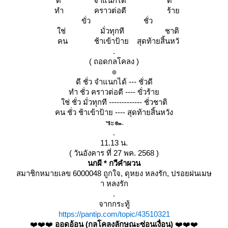
ดี จำแนกได้ ดี
ทำ คราวต่อตี ร้า
ขั่ว ชั่ว
ช่ มั่วทุกที ชาติ
คน ช้าเข้าป้าย สุดท้ายสิ้นหวั
.
( ถอดกลโคลง )
๏
ดี ชั่ว จำแนกได้ --- ชั่วดี
ทำ ชั่ว คราวต่อตี ---- ขั่วร้า
ช่ ชั่ว มั่วทุกที ------------- ชั่วชาติ
คน ชั่ว ช้าเข้าป้าย ---- สุดท้ายสิ้นหวัง
๚ะ๛
.
11.13 น.
( วันอังคาร ที่ 27 พค. 2568 )
นกผี * กวีคำผวน
สมาชิกหมายเลข 6000048 ถูกใจ, ดุหยง หลงรัก, ปรอยฝนเมษ
า หลงรัก
.
จากกระทู้
https://pantip.com/topic/43510321
❤️❤️❤️
ออดอ้อน (กลโคลงลักษณะซ่อนเงื่อน)
❤️❤️❤️