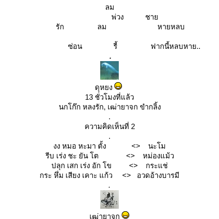
ลม
พ่วง ชา
รัก ลม หายหลบ
ซ่อน รี้ ฟากนี้หลบหาย..
.
ดุหยง
13 ชั่วโมงที่แล้ว
นกโก๊ก หลงรัก, เฒ่ายาจก ขำกลิ้ง
.
ความคิดเห็นที่ 2
.
งง หมอ หะมา ตั้ง <> นะโม
รีบ เร่ง ชะ ยัน โต <> หม่องแม้ว
ปลุก เสก เร่ง อัก โข <> กระแช่
กระ หึ่ม เสียง เคาะ แก้ว <> อวดอ้างบารมี
.
เฒ่ายาจก