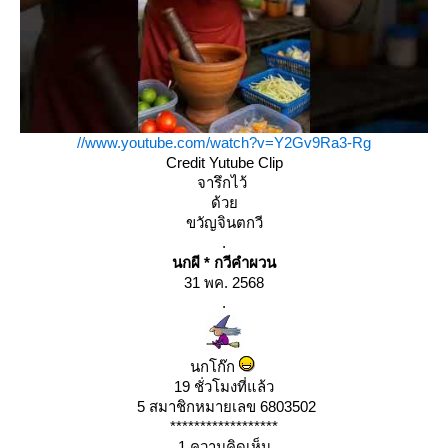
//www.youtube.com/watch?v=Y2Gv9Ra3-Rg
Credit Yutube Clip
จารึกไว้
ด้ว
ขวัญจินตกวี
.
นกผี * กวีคำผวน
31 พค. 2568
.
นกโก๊ก
19 ชั่วโมงที่แล้ว
5 สมาชิกหมายเลข 6803502
******************
1 ความคิดเห็น