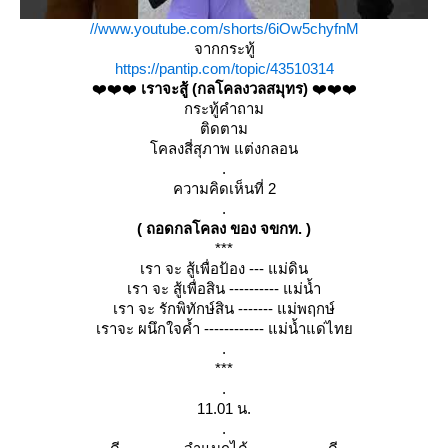
//www.youtube.com/shorts/6iOw5chyfnM
จากกระทู้
https://pantip.com/topic/43510314
❤️❤️❤️
เราจะสู้ (กลโคลงวลสมุทร)
❤️❤️❤️
กระทู้คำถาม
ติดตาม
คลงสี่สุภาพ แต่งกลอน
.
ความคิดเห็นที่ 2
.
( ถอดกลโคลง ของ จขกท. )
***
เรา จะ สู้เพื่อป้อง --- แม่ดิน
เรา จะ สู้เพื่อสิน ---------- แม่น้ำ
เรา จะ รักพิทักษ์สิน ------- แม่พฤกษ์
เราจะ ผนึกใจค้ำ ------------ แม่น้ำแด่ไท
.
***
.
11.01 น.
.