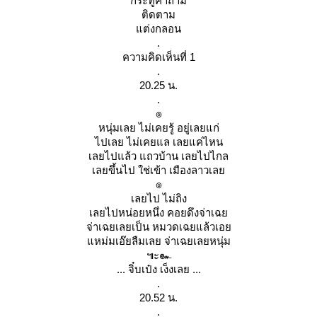
กระทู้คำถาม
ติดตาม
ต่งกลอน
.
ความคิดเห็นที่ 1
.
20.25 น.
.
๏
หนุ่มเลย ไม่เคยรู้ อยู่เลยแก่
ไปเลย ไม่เคยแล เลยแค่ไหน
เลยไปแล้ว แถวบ้าน เลยไปไกล
เลยขึ้นไป ใช่เข้า เมืองลาวเล
๏
เลยไป ไม่ถิง
เลยไปหน่อยหนึ่ง คอยดึงจ่าเฉ
จ่าเฉยเลยเป็น หมวดเฉยแล้วเอ
หม่มเอ๊ยลืมเลย จ่าเฉยเลยหนุ่ม
๚ะ๛
... จิ๋บเป๋ง เง็งเลย ...
.
20.52 น.
.