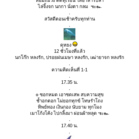
ห่อมะม่วง ตัดทุเรียน ให้อาหารปลา
ไล่จิ้งจก นกกา นั่งตา กลม ๚ะ๛
.
สวัสดีตอนเช้าครับทุกท่าน
.
ดุหยง
12 ชั่วโมงที่แล้ว
นกโก๊ก หลงรัก, ปรอยฝนเมษา หลงรัก, เฒ่ายาจก หลงรัก
.
ความคิดเห็นที่ 1-1
.
17.35 น.
.
๏ ซอกหมด เอาซดเสพ สบความสุข
ช้ำอกตอก ไม่ยอกทุกข์ โทษรำโถง
ทิพย์ทอง เงินกอง นับยาม ทุกโมง
เมาโก้งโค้ง ไปกลิ้งมา ผ่อนผ้าหลุด ๚ะ๛
.
17.40 น.
.