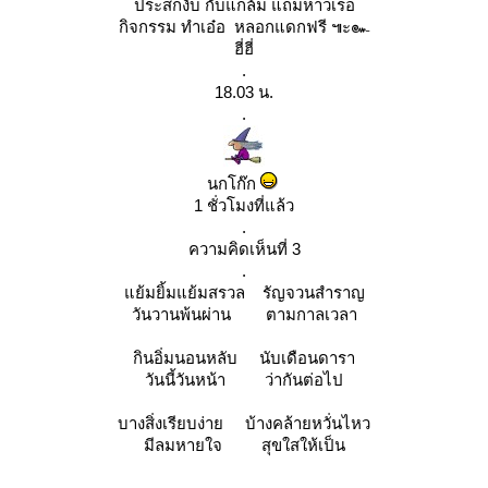
ประสกงับ กับแกล้ม แถมหาวเรอ
กิจกรรม ทำเอ๋อ หลอกแดกฟรี ๚ะ๛
ฮี่ฮี่
.
18.03 น.
.
นกโก๊ก
1 ชั่วโมงที่แล้ว
.
ความคิดเห็นที่ 3
.
้มยิ้มแย้มสรวล รัญจวนสำราญ
วันวานพ้นผ่าน ตามกาลเวลา
กินอิ่มนอนหลับ นับเดือนดารา
วันนี้วันหน้า ว่ากันต่อไป
บางสิ่งเรียบง่าย บ้างคล้ายหวั่นไหว
มีลมหายใจ สุขใสให้เป็น