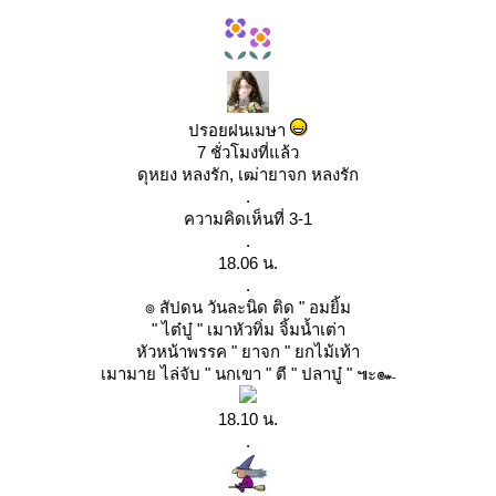
ปรอยฝนเมษา
7 ชั่วโมงที่แล้ว
ดุหยง หลงรัก, เฒ่ายาจก หลงรัก
.
ความคิดเห็นที่ 3-1
.
18.06 น.
.
๏ สัปดน วันละนิด ติด " อมยิ้ม
" ไต๋บู๋ " เมาหัวทิ่ม จิ้มน้ำเต่า
หัวหน้าพรรค " ยาจก " ยกไม้เท้า
เมามาย ไล่จับ " นกเขา " ตี " ปลาบู๋ " ๚ะ๛
18.10 น.
.