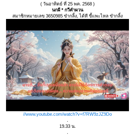
( วันอาทิตย์ ที่ 25 พค. 2568 )
นกผี * กวีคำผวน
สมาชิกหมายเลข 3650985 ขำกลิ้ง, ได้ที ขี้แพะไหล ขำกลิ้ง
//www.youtube.com/watch?v=f7RW9zJZ9Do
.
19.33 น.
.