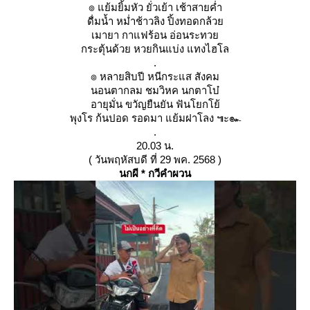
๏ แย้มยิ้มหัว ยั่วเย้า เช้าสายค่ำ
ดื่มน้ำ หม่ำช้าวลิง ปิ้งทอดกล้ว
เมายา กาแฟร้อน อ่อนระทว
กระตุ้นด้วย หวยกินแบ่ง แทงไฮโล
.
๏ หลายสิบปี หนีกระแส สังคม
นอนตากลม ชมวิหค นกตาโบ๋
อายุมั่น ขวัญยืนยัน ฟันโยกโย้
พุงโร ก้นปอด รอดมา แย้มฝาโลง ๚ะ๛
.
20.03 น.
( วันพฤหัสบดี ที่ 29 พค. 2568 )
นกผี * กวีคำผวน