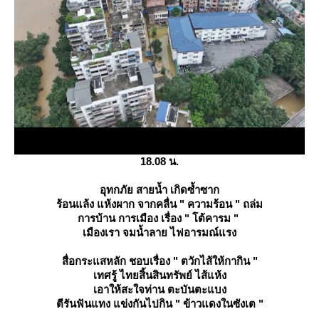
18.08 น.
อุทกภัย สายน้ำ เกิดซ้ำซาก
ร้อนแล้ง แห้งผาก จากคลื่น " ความร้อน " ถล่ม
การบ้าน การเมือง เรื่อง " โต้คารม "
เมืองเรา จมน้ำลาย ไฟอารมณ์แรง
สื่อกระแสหลัก ชอบเรื่อง " ตวักไส้ให้กากิน "
เทศรู้ ไทยสิ้นสินทรัพย์ ไส้แห้ง
เอาให้สะใจท่าน ตะบันตะแบง
ตีรันฟันแทง แข่งกันไปกิน " ข้าวแดงในซังเต "