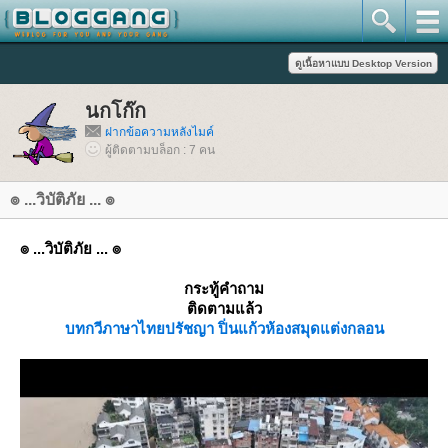
นกโก๊ก
ฝากข้อความหลังไมค์
ผู้ติดตามบล็อก : 7 คน
๏ ...วิบัติภัย ... ๏
๏ ...วิบัติภัย ... ๏
กระทู้คำถาม
ติดตามแล้ว
บทกวี
ภาษาไท
ปรัชญา ปิ่นแก้ว
ห้องสมุด
ต่งกลอน