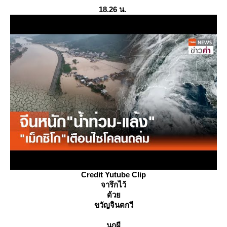
18.26 น.
Credit Yutube Clip
จารึกไว้
ด้ว
ขวัญจินตกวี
นกผี