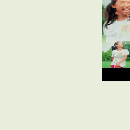
๏ ... ตำนาน <> กล้วยน้ำว้า ... ๏
๏ ... ทำไม เด็ก ต้องเถียง ... ๏
๏ ... ทำนองเอื้อ เนื้อแก้ว ... ๏
๏ ... # Save ทับลาน ... ๏
๏ ... ยาม้า ยาขยัน ... ๏
๏ ... บุปผาสวรรค์ ... ๏
๏ ... ดวงใคร ดวงมัน ... ๏
๏ ... สร้างคู่คำ < ผวน > คำคู่สร้าง ... ๏
๏ ... กล้วยไม้ ออกดอกช้า ฉันใด ... ๏
๏ ... สวรรค์บ้านนา ... ๏
๏ ... ทำนองเสนาะ ... ๏
๏ ... มนต์กวีเพื่อชีวิต ... ๏
๏ ... แขก งู >ครู< แง่ก แง่ก ... ๏
๏ ... 15 ล้าน vs 3 แสน ... ๏
๏ ... ผลไม้พืชผัก เม็ด >ในฝัก คม< เดล็ด คำคม
นฝัก ... ๏
๏ ... แหล่งอาหารมั่นคง ดงผึ้งเอไอ ... ๏
๏ ... มือกระบี่ไม่มีท่า ... ๏
๏ ... บ้านโคลงผวน [๔๔] ... บ้านสายรุ้ง ... ๏
๏ ... เกมรุกฆาต ... ๏