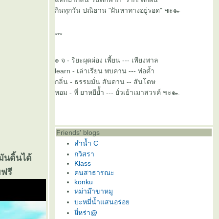
กินทุกวัน ปณิธาน "ฝันหาทางอยู่รอด" ๚ะ๛
***
๏ จ - ริยะผุดผ่อง เพี้ยน --- เพียงพาล
learn - เล่าเรียน พบคาน --- พ่อค้ำ
กลิ่น - ธรรมมั่น สันดาน -- สันโดษ
หอม - พี่ ยาหยีย้้ำ --- ยั่วเย้าเมาสวรค์ ๚ะ๛
Friends' blogs
ลำน้ำ C
กวิสรา
ันดิ้นได้
Klass
ามฟรี
คนสาธารณะ
konku
หม่าม๊าขาหมู
บะหมี่น้ำแสนอร่อ
ี่หร่า@