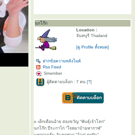
นกโก๊ก
Location :
จันทบุรี Thailand
[ดู Profile ทั้งหมด]
ฝากข้อความหลังไมค์
Rss Feed
Smember
ผู้ติดตามบล็อก : 7 คน [
?
]
๏ เด็กเดือนอ้าย สองขวัญ "พันธุ์เจ้าโลก"
นกโก๊ก ปีระกาไก่ "ใจหมาบ้ามหากาฬ"
หกปากลั่น วันตกฟาก "ว้าก! ตกฝัน"