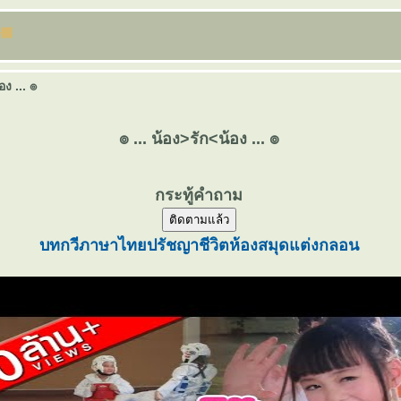
อง ... ๏
๏ ... น้อง>รัก<น้อง ... ๏
กระทู้คำถาม
ติดตามแล้ว
บทกวี
ภาษาไท
ปรัชญาชีวิต
ห้องสมุด
ต่งกลอน