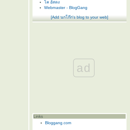
ค อัสดง
Webmaster - BlogGang
[Add นกโก๊ก's blog to your web]
ad
Links
Bloggang.com