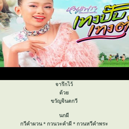
จารึกไว้
ด้ว
ขวัญจินตกวี
นกผี
กวีคำผวน * กวนวะคำผี * กวนหวีคำพระ