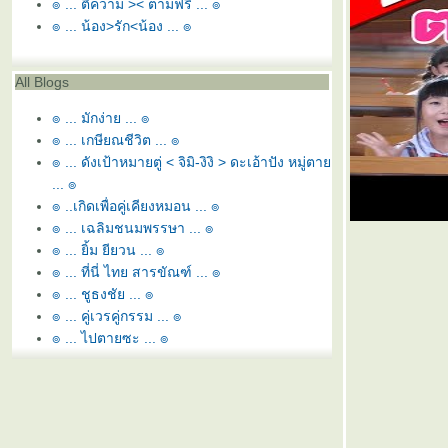
๏ ... ตีความ >< ตามฟรี ... ๏
๏ ... น้อง>รัก<น้อง ... ๏
All Blogs
๏ ... มักง่าย ... ๏
๏ ... เกษียณชีวิต ... ๏
๏ ... ดังเป้าหมายตู่ < จิมิ-งิงิ > ดะเอ้าปัง หมู่ตา
... ๏
๏ ..เกิดเพื่อคู่เคียงหมอน ... ๏
๏ ... เฉลิมชนมพรรษา ... ๏
๏ ... ยิ้ม ยียวน ... ๏
๏ ... ที่นี่ ไทย สารขัณฑ์ ... ๏
๏ ... ชูธงชัย ... ๏
๏ ... คู่เวรคู่กรรม ... ๏
๏ ... ไปตายซะ ... ๏
๏ ... หอ นอ สระอี โท = หนี้ ... ๏
๏ ... ยามว่าง ... ๏
๏ ... สุพรรณหงส์ทรงภู่ห้อย ... ๏
๏ ... ลูกล่อ ลูกชน ... ๏