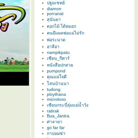
ปฐมเชทย์
diamon
porranat
สุนันยา
ดอกไม้ ได้หมอก
คนมีแผลพ่อแม่ไม่รัก
พ่อระนาด
อาลีอา
nampikpatu
เซียน_กีตาร์
หนังสือปกสว
pumpond
คุณแม่ใจดี
สนบ้านนา
tudong
ploythana
microtoso
เซียนกระบี่ลุ่มแม่น้ำวัง
ratirak
Bua_Jantra
ศาลายา
go far far
กาปอมซ่า