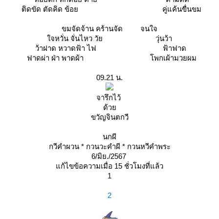
ติดขัด ตัดคิด ข้อย คู่แค้นขื่นขม
ขมจัดจ้าน คร้านจัด จนใจ
จหวั่น จั่นไหว วัย วุ่นว้า
ว้าฝาด หวาดฟ้า ไฟ ฟ้าฟาด
ฟาดผ่า ฝ่า พาดผ้า โพกเผ้ามวยผม
09.21 น.
จารึกไว้
ด้ว
ขวัญจินตกวี
นกผี
กวีคำผวน * กวนวะคำผี * กวนหวีคำพระ
6/มิย./2567
ก้ไขข้อความเมื่อ 15 ชั่วโมงที่แล้ว
1
2