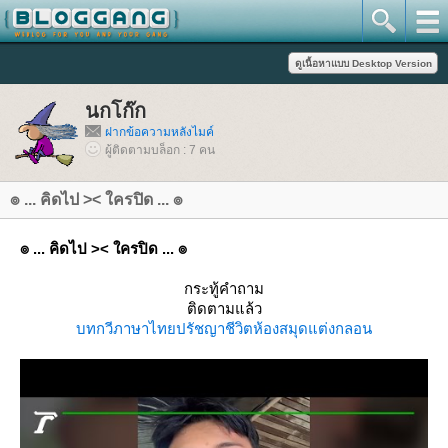
นกโก๊ก
ฝากข้อความหลังไมค์
ผู้ติดตามบล็อก : 7 คน
๏ ... คิดไป >< ใครปิด ... ๏
๏ ... คิดไป >< ใครปิด ... ๏
กระทู้คำถาม
ติดตามแล้ว
บทกวี
ภาษาไท
ปรัชญาชีวิต
ห้องสมุด
ต่งกลอน