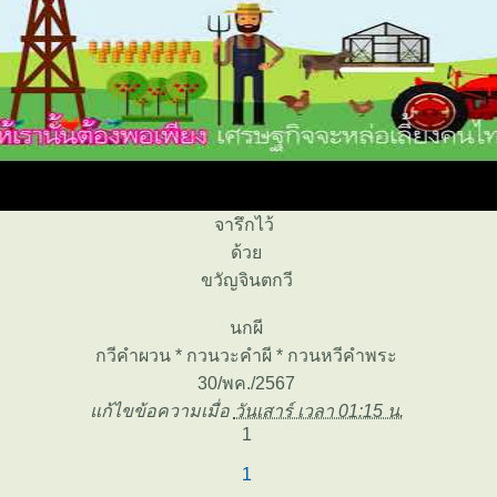
จารึกไว้
ด้ว
ขวัญจินตกวี
นกผี
กวีคำผวน * กวนวะคำผี * กวนหวีคำพระ
30/พค./2567
ก้ไขข้อความเมื่อ
วันเสาร์ เวลา 01:15 น.
1
1