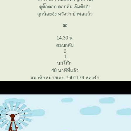
ดูติ๊กต่อก ดอกส้ม ล้มตึงตัง
ลูกน้อยจัง หวังว่า บ้าพอแล้ว
จิมิ
14.30 น.
ตอบกลับ
0
1
นกโก๊ก
48 นาทีที่แล้ว
สมาชิกหมายเลข 7601179 หลงรัก