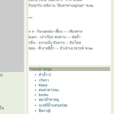
กินทุกวัน ปณิธาน "ฝันหาทางอยู่รอด" ๚ะ๛
***
๏ จ - ริยะผุดผ่อง เพี้ยน --- เพียงพาล
learn - เล่าเรียน พบคาน --- พ่อค้ำ
กลิ่น - ธรรมมั่น สันดาน -- สันโดษ
หอม - พี่ ยาหยีย้้ำ --- ยั่วเย้าเมาสวรค์ ๚ะ๛
Friends' blogs
ลำน้ำ C
AI
กวิสรา
Klass
คนสาธารณะ
konku
หม่าม๊าขาหมู
บะหมี่น้ำแสนอร่อ
กใจ
ี่หร่า@