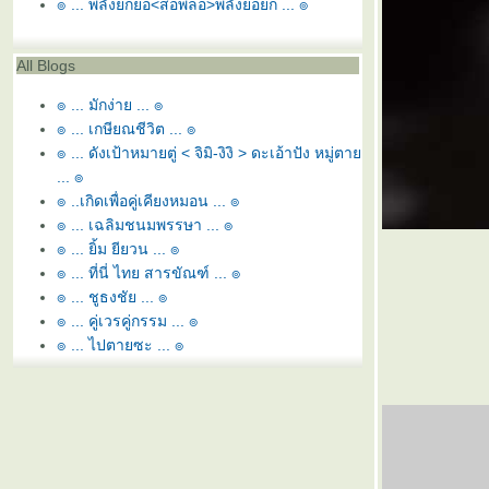
๏ ... พลังยกยอ<สอพลอ>พลังยอยก ... ๏
All Blogs
๏ ... มักง่าย ... ๏
๏ ... เกษียณชีวิต ... ๏
๏ ... ดังเป้าหมายตู่ < จิมิ-งิงิ > ดะเอ้าปัง หมู่ตา
... ๏
๏ ..เกิดเพื่อคู่เคียงหมอน ... ๏
๏ ... เฉลิมชนมพรรษา ... ๏
๏ ... ยิ้ม ยียวน ... ๏
๏ ... ที่นี่ ไทย สารขัณฑ์ ... ๏
๏ ... ชูธงชัย ... ๏
๏ ... คู่เวรคู่กรรม ... ๏
๏ ... ไปตายซะ ... ๏
๏ ... หอ นอ สระอี โท = หนี้ ... ๏
๏ ... ยามว่าง ... ๏
๏ ... สุพรรณหงส์ทรงภู่ห้อย ... ๏
๏ ... ลูกล่อ ลูกชน ... ๏
๏ ... พยูน ใกล้สูญพันธ์ุ ... ๏