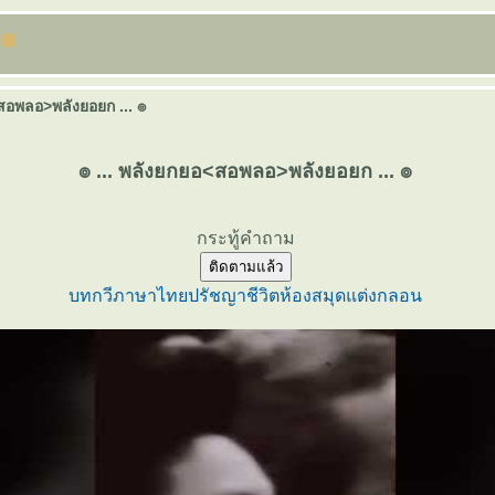
<สอพลอ>พลังยอยก ... ๏
๏ ... พลังยกยอ<สอพลอ>พลังยอยก ... ๏
กระทู้คำถาม
ติดตามแล้ว
บทกวี
ภาษาไท
ปรัชญาชีวิต
ห้องสมุด
ต่งกลอน