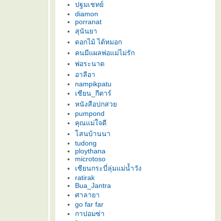
ปฐมเชทย์
diamon
porranat
สุนันยา
ดอกไม้ ได้หมอก
คนมีแผลพ่อแม่ไม่รัก
พ่อระนาด
อาลีอา
nampikpatu
เซียน_กีตาร์
หนังสือปกสว
pumpond
คุณแม่ใจดี
สนบ้านนา
tudong
ploythana
microtoso
เซียนกระบี่ลุ่มแม่น้ำวัง
ratirak
Bua_Jantra
ศาลายา
go far far
กาปอมซ่า