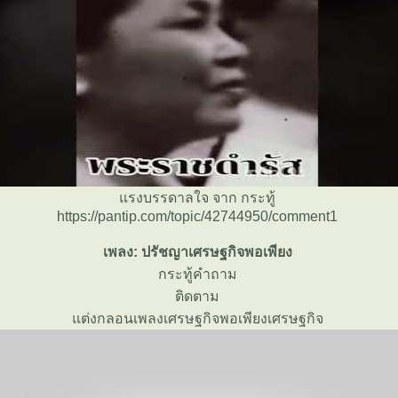
รงบรรดาลใจ จาก กระทู้
https://pantip.com/topic/42744950/comment1
เพลง: ปรัชญาเศรษฐกิจพอเพียง
กระทู้คำถาม
ติดตาม
ต่งกลอนเพลงเศรษฐกิจพอเพียงเศรษฐกิจ