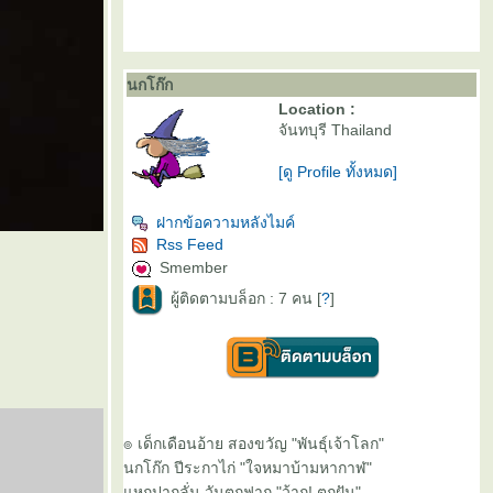
นกโก๊ก
Location :
จันทบุรี Thailand
[ดู Profile ทั้งหมด]
ฝากข้อความหลังไมค์
Rss Feed
Smember
ผู้ติดตามบล็อก : 7 คน [
?
]
๏ เด็กเดือนอ้าย สองขวัญ "พันธุ์เจ้าโลก"
นกโก๊ก ปีระกาไก่ "ใจหมาบ้ามหากาฬ"
หกปากลั่น วันตกฟาก "ว้าก! ตกฝัน"