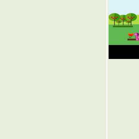
๏ ...Unforgettable ... ๏
๏ ... เอกภพ >เอกภาพ< เอกเพ้อ ... ๏
๏ ... ลุ้นระทึก ... ๏
๏ ... งบ เงิน งาน งุบงิบ เงิบ งาบ งี๊เง๊า ... ๏
๏ ...ไทยไม่นิยม ... ๏
๏ ... ค้อนโขก >สาน< โขลกฆ้อน ... ๏
๏ ... กองพันทหารมโหรี ... ๏
๏ ... ก๊อปมาทั้งดุ้น ... ๏
๏ ... ตามอารมณ์ ... ๏
๏ ... ผิวลมพริ้ว ผ่านเลาขลุ่ย ... ๏
๏ ... สงครามดาว ... ๏
๏ ...ขำขัน ฉันท์ ตลก ... ๏
๏ ... ตีความ >< ตามฟรี ... ๏
๏ ... น้อง>รัก<น้อง ... ๏
๏ ... ใกล้ดัน > หลอก < กันได้... ๏
๏ ...กระแตแต้แว้ด ... ๏
๏ ...โหนตามกระแส ... ๏
๏ ... ตบหน้า ตบหลัง ... ๏
๏ ... ร่มไม้ชายคา ... ๏
๏ ... สองต้องห้าม ... ๏