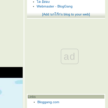
ค อัสดง
Webmaster - BlogGang
[Add นกโก๊ก's blog to your web]
ad
Links
Bloggang.com