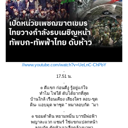
//www.youtube.com/watch?v=UeLnC-ChPbY
.
17.51 น.
.
๏ ตีแขก ก่อนตีงู รู้อยู่แก่ใจ
ทำไม ไฟใต้ ดับได้ยากที่สุด
บ้านใกล้ เรือนเคียง เสียงใคร ลอบ-ขุด
ดิน- แอบมุด พาชุด " หมาลอบกัด "มา
.
๏ ขอมดำดิน หยามหมิ่น บารมีพ่อฟ้า
พญาละแวก แชมร์ ใช่แขกแปลกหน้า
ลอบกัด ตัดหัวเอาเลือดล้างบาทา