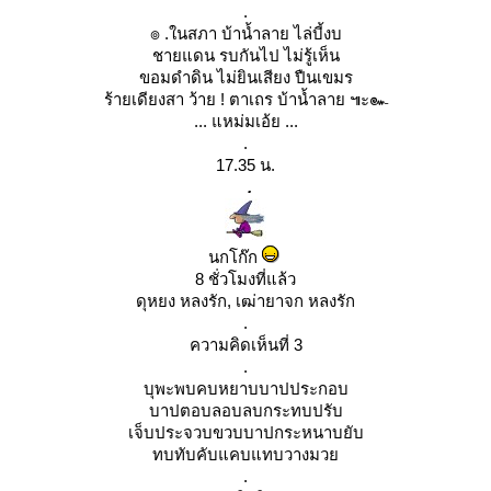
.
๏ .ในสภา บ้าน้ำลาย ไล่บี้งบ
ชายแดน รบกันไป ไม่รู้เห็น
ขอมดำดิน ไม่ยินเสียง ปืนเขมร
ร้ายเดียงสา ว้าย ! ตาเถร บ้าน้ำลาย ๚ะ๛
... แหม่มเอ้ย ...
.
17.35 น.
.
นกโก๊ก
8 ชั่วโมงที่แล้ว
ดุหยง หลงรัก, เฒ่ายาจก หลงรัก
.
ความคิดเห็นที่ 3
.
บุพะพบคบหยาบบาปประกอบ
บาปตอบลอบลบกระทบปรับ
เจ็บประจวบขวบบาปกระหนาบยับ
ทบทับคับแคบแทบวางมว
.