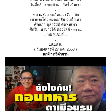
วันนี้กล้า ลอบเข้ามา ยึดรั้วบ้นเรา
.
๏ ยามสงบ รบกันเอง เจ๊งกาบ๊ง
เขากระโดง ดงดอกส้ม จมน้ำเน่า
ศึกสภา ตุลาวิบัติ ตัดทุนเทา
ศึกใน เบาบางได้ ต้องไล่ตี - ๚ะ๛
... หมาแขมร์ ...
.
18.18 น.
( วันอังคารที่ 27 พค. 2568 )
นกผี * กวีคำผวน