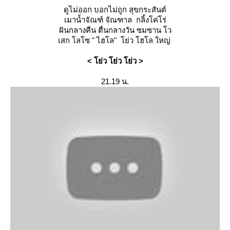
ดูไม่ออก บอกไม่ถูก สุขกระสันต์
เมาน้ำจัณฑ์ จัณฑาล กลิ้งโค่โร่
ฝันกลางคืน ตื่นกลางวัน ซมซาน โว
เสก โลโซ " ไฮโล" โย่ว โฮโล ใหญ่
< โย่ว โย่ว โย่ว >
21.19 น.