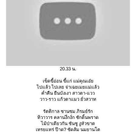
20.33 น.
เข็ดขี้อ่อน ขี้แก่ แม่คุณเอ๋
ไปแล้ว ไปเลย จ่าเฉยเมยแม่แล้ว
ค่ำคืน ยืนบังเงา สาวตา-แวว
วาว-ราว แก้วตาแมว ยั่วสวาท
รัตติกาล ซานซม ภิรมย์รัก
ทิวาวาร คลานงึ่กงั่ก ชักดิ้นพราด
ไม้ป่าเดียวกัน ชันชู งูหัวขาด
เทรยแทร่ ป๊าด? ซัดส้ม นมยานโต