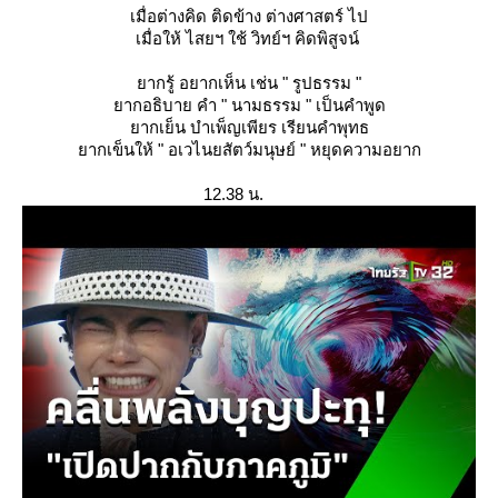
เมื่อต่างคิด ติดข้าง ต่างศาสตร์ ไป
เมื่อให้ ไสยฯ ใช้ วิทย์ฯ คิดพิสูจน์
ากรู้ อยากเห็น เช่น " รูปธรรม "
ากอธิบาย คำ " นามธรรม " เป็นคำพูด
ากเย็น บำเพ็ญเพียร เรียนคำพุทธ
ากเข็นให้ " อเวไนยสัตว์มนุษย์ " หยุดความอยาก
12.38 น.