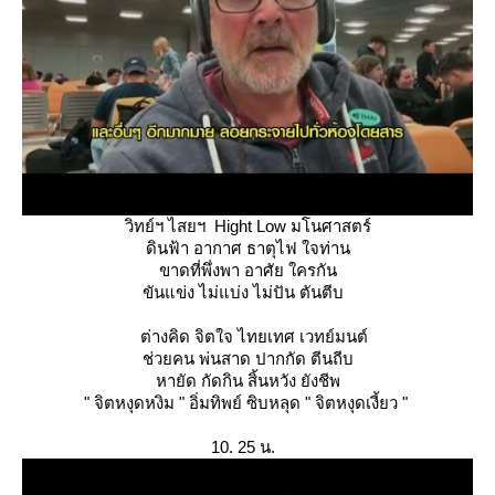
วิทย์ฯ ไสยฯ Hight Low มโนศาสตร์
ดินฟ้า อากาศ ธาตุไฟ ใจท่าน
ขาดที่พึ่งพา อาศัย ใครกัน
ขันแข่ง ไม่แบ่ง ไม่ปัน ตันตีบ
ต่างคิด จิตใจ ไทยเทศ เวทย์มนต์
ช่วยคน พ่นสาด ปากกัด ตีนถีบ
หายัด กัดกิน สิ้นหวัง ยังชีพ
" จิตหงุดหงิม " อิ่มทิพย์ ซิบหลุด " จิตหงุดเงี้ยว "
10. 25 น.