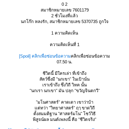
0 2
สมาชิกหมายเลข 7601179
2 ชั่วโมงที่แล้ว
นกโก๊ก หลงรัก, สมาชิกหมายเลข 5370735 ถูกใจ
1 ความคิดเห็น
ความคิดเห็นที่ 1
[Spoil] คลิกเพื่อซ่อนข้อความ
คลิกเพื่อซ่อนข้อความ
07.50 น.
ชีวิตนี้ มีใครเล่า ที่เข้าถึง
สัตว์ซึ่งมี "นกเขา" ในเป้านั่น
เราเข้าถึง ซึ่งวิถี วิหค นั้น
"นกเรา นกเขา" มัน ปลุก "ขวัญจินตกวี"
"มโนศาสตร์" คาดเดา เขาว่าบ้า
ต่ทว่า "วิทยาศาสตร์" ฤๅ ขาดวิถี
ตั้งสมมติฐาน "ศาสตร์มโน" โชว์วิธี
พิสูจน์ผล มนต์เพลงนี้ คือ "ชีวิตจริง"