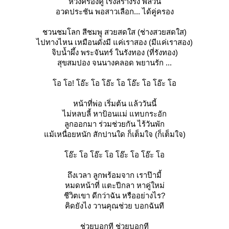
หวังครองคู่ เร่งสร้างรัง พัลวัน
อวดประชัน พอสาวเลือก... ได้คู่ครอง
ชวนชมโลก สีชมพู สวยสดใส (ช่างสวยสดใส)
ไปทางไหน เหมือนดั่งมี แค่เราสอง (มีแค่เราสอง)
จิบน้ำผึ้ง พระจันทร์ ในรังทอง (ที่รังทอง)
สุขสมปอง จนนางคลอด พยานรัก ...
อ โอ! โอ๊ะ โอ โอ๊ะ โอ โอ๊ะ โอ โอ๊ะ โอ
หน้าที่พ่อ เริ่มต้น แล้ววันนี้
ไม่หลบลี้ หาป้อนแม่ แทบกระอัก
ลูกออกมา ร่วมช่วยกัน ไร้วันพัก
ม้เหนื่อยหนัก สักปานใด ก็เต็มใจ (ก็เต็มใจ)
อ๊ะ โอ โอ๊ะ โอ โอ๊ะ โอ โอ๊ะ โอ
ถึงเวลา ลูกพร้อมจาก เราป๊ามี้
หมดหน้าที่ แตะปีกลา หาคู่ใหม่
ชีวิตเขา ดีกว่าฉัน หรืออย่างไร?
คิดยังไง วานคุณช่วย บอกฉันที
ช่วยบอกที ช่วยบอกที