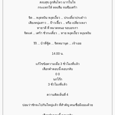
สงบสุข ถูกสั่นไหว มารในใจ
กระแทกให้ หลงลืม จนซึมเศร้า
จิต ... หงุดหงิม หงุดเงี้ยว ... ประเดี๋ยวประด๋าว
เสียงหนุ่มสาว ... จ๊าวเจี๊ยว ... หรือ เปลี่ยวเหงา
หายาดี ที่ หมวดหนอ รอบอกเรา
จิตแค่ ... เศร้า ชั่วกะเดี๋ยว ... หาย หงุดเงี้ยว หงุมหงิม
งิงิ ... บ้าที่ซู้ด ... จิตหมานุด ... เจ้าเอ
14.00 น.
ก้ไขข้อความเมื่อ 3 ชั่วโมงที่แล้ว
เลือกคำตอบนี้ ตอบกลับ
0 0
นกโก๊ก
3 ชั่วโมงที่แล้ว
ความคิดเห็นที่ 4
ปอมว่าชักจะไปกันใหญ่แล้ว ที่สำคัญ คนเชื่อมีเยอะด้ว