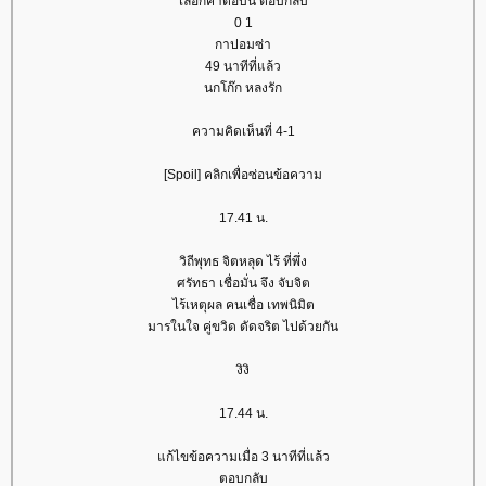
เลือกคำตอบนี้ ตอบกลับ
0 1
กาปอมซ่า
49 นาทีที่แล้ว
นกโก๊ก หลงรัก
ความคิดเห็นที่ 4-1
[Spoil] คลิกเพื่อซ่อนข้อความ
17.41 น.
วิถีพุทธ จิตหลุด ไร้ ที่พึ่ง
ศรัทธา เชื่อมั่น จึง จับจิต
ไร้เหตุผล คนเชื่อ เทพนิมิต
มารในใจ คู่ขวิด ดัดจริต ไปด้วยกัน
งิงิ
17.44 น.
ก้ไขข้อความเมื่อ 3 นาทีที่แล้ว
ตอบกลับ