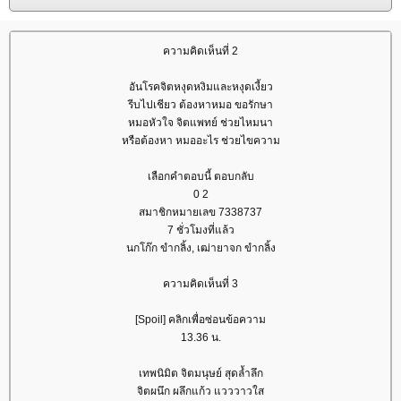
ความคิดเห็นที่ 2
อันโรคจิตหงุดหงิมและหงุดเงี้ยว
รีบไปเชียว ต้องหาหมอ ขอรักษา
หมอหัวใจ จิตแพทย์ ช่วยไหมนา
หรือต้องหา หมออะไร ช่วยไขความ
เลือกคำตอบนี้ ตอบกลับ
0 2
สมาชิกหมายเลข 7338737
7 ชั่วโมงที่แล้ว
นกโก๊ก ขำกลิ้ง, เฒ่ายาจก ขำกลิ้ง
ความคิดเห็นที่ 3
[Spoil] คลิกเพื่อซ่อนข้อความ
13.36 น.
เทพนิมิต จิตมนุษย์ สุดล้ำลึก
จิตผนึก ผลึกแก้ว แวววาวใส