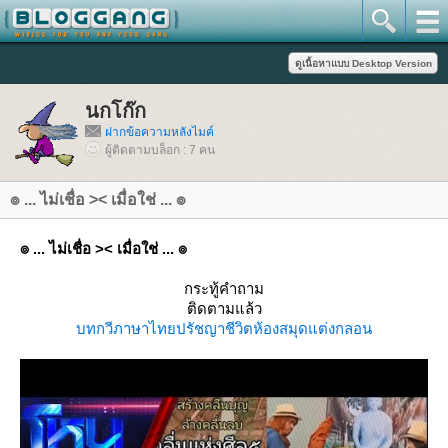
นกโก๊ก
ฝากข้อความหลังไมค์
ผู้ติดตามบล็อก : 7 คน
๏ ... ไม่เชื่อ >< เมื่อใช่ ... ๏
๏ ... ไม่เชื่อ >< เมื่อใช่ ... ๏
กระทู้คำถาม
ติดตามแล้ว
บทกวี
ภาษาไท
ปรัชญาชีวิต
ห้องสมุด
ต่งกลอน