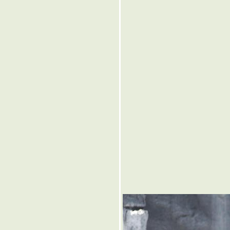
๏ ... สร้างคู่คำ < ผวน > คำคู่
สร้าง ... ๏
๏ ... กล้วยไม้ ออกดอกช้า
ฉันใด ... ๏
๏ ... สวรรค์บ้านนา ... ๏
๏ ... ทำนองเสนาะ ... ๏
๏ ... มนต์กวีเพื่อชีวิต ... ๏
๏ ... แขก งู >ครู< แง่ก แง่ก ...
๏
๏ ... 15 ล้าน vs 3 แสน ... ๏
๏ ... ผลไม้พืชผัก เม็ด >ในฝัก
คม< เดล็ด คำคมในฝัก ... ๏
๏ ... แหล่งอาหารมั่นคง ดงผึ้ง
เอไอ ... ๏
๏ ... มือกระบี่ไม่มีท่า ... ๏
๏ ... บ้านโคลงผวน [๔๔] ...
บ้านสายรุ้ง ... ๏
๏ ... เกมรุกฆาต ... ๏
๏ ... เรื่องสั้น ... ๏
๏ ... ปริศนา คำว่า " จอด " ...