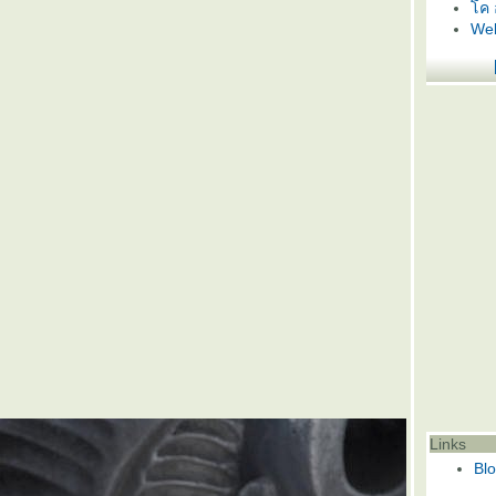
ค 
Web
Links
Bl