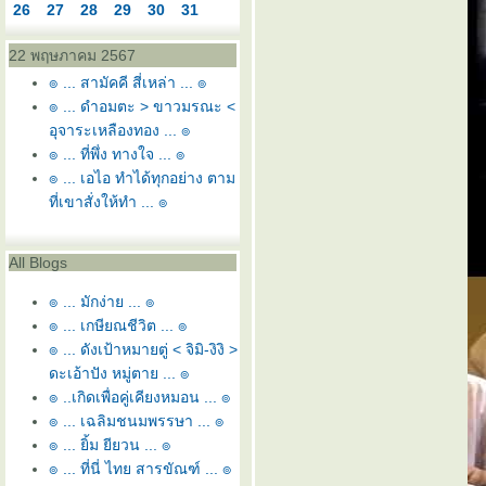
26
27
28
29
30
31
22 พฤษภาคม 2567
๏ ... สามัคคี สี่เหล่า ... ๏
๏ ... ดำอมตะ > ขาวมรณะ <
อุจาระเหลืองทอง ... ๏
๏ ... ที่พึ่ง ทางใจ ... ๏
๏ ... เอไอ ทำได้ทุกอย่าง ตาม
ที่เขาสั่งให้ทำ ... ๏
All Blogs
๏ ... มักง่าย ... ๏
๏ ... เกษียณชีวิต ... ๏
๏ ... ดังเป้าหมายตู่ < จิมิ-งิงิ >
ดะเอ้าปัง หมู่ตาย ... ๏
๏ ..เกิดเพื่อคู่เคียงหมอน ... ๏
๏ ... เฉลิมชนมพรรษา ... ๏
๏ ... ยิ้ม ยียวน ... ๏
๏ ... ที่นี่ ไทย สารขัณฑ์ ... ๏