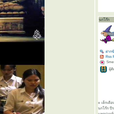
นกโก๊ก
ฝากข
Rss 
Sme
ผู้
๏ เด็กเดือ
นกโก๊ก ปี
หกปากลั่น