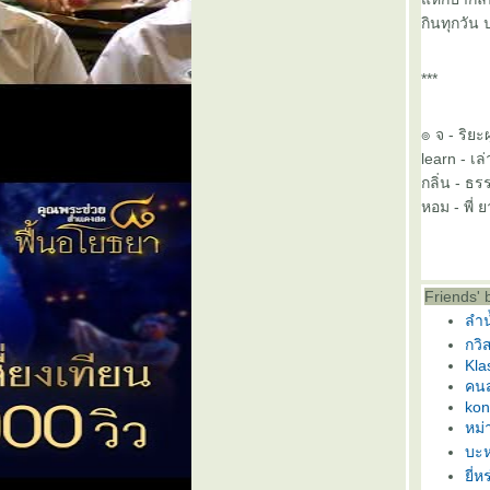
กินทุกวัน
***
๏ จ - ริยะ
learn - เล
กลิ่น - ธร
หอม - พี่ 
Friends' 
ลำน
กวิ
Kla
คน
kon
หม่
บะห
ี่ห