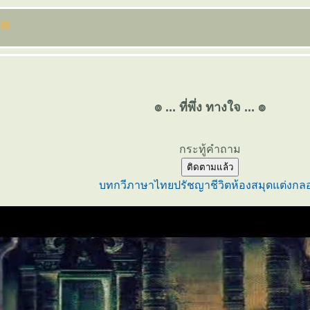
๏ ... ที่พึ่ง ทางใจ ... ๏
กระทู้คำถาม
ติดตามแล้ว
บทกวี
ภาษาไท
ปรัชญาชีวิต
ห้องสมุด
ต่งกล