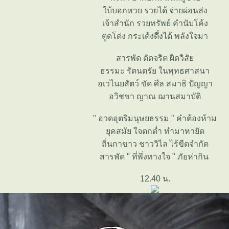
บ้บอกหวย รวยได้ จ่ายผ่อนส่ง
เจ้าสำนัก รวยทรัพย์ คำนับโค้ง
ตูดโด่ง กระเด้งดึ๋งได้ พลังใจมา
สารพัด ดัดจริต ผิดวิสั
ธรรมะ รัตนตรัย ในพุทธศาสนา
อเวไนยสัตว์ ขัด ศีล สมาธิ ปัญญา
อวิชชา ญาณ ฌานสมาบัติ
" อวดอุตริมนุษยธรรม " คำต้องห้าม
ุคสมัย ใจตกต่ำ ทำมาหายัด
ถิ่นกาขาว ชาววิไล ไร้ขีดจำกัด
สารพัด " ที่พึ่งทางใจ " ภัยห่ากิน
12.40 น.