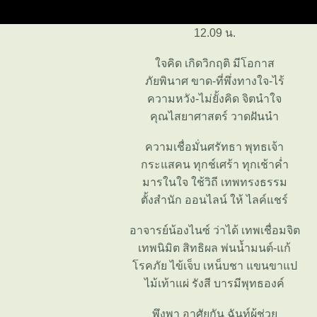
12.09 น.
จคิด เกิดวิกฤติ มีโอกาส
ภัยพินาศ ขาด-ที่พึ่งทางใจ-ไร้
ความหวัง-ไม่ยั้งคิด จิตนำใจ
คุณไสยาศาสตร์ วาดฝันนำ
ความเชื่อมั่นศรัทธา พุทธเจ้า
กระแสคน ทุกช์เศร้า ทุกเช้าค่ำ
มารในใจ ใช้วิถี เทพทรงธรรม
ตั้งสำนัก ออนไลน์ ให้ ไลค์แชร์
อาจารย์น้องไนซ์ ว่าได้ เทพเชื่อมจิต
เทพนิมิต สิทธิผล พ่นน้ำมนต์-แก้
รคภัย ไข้เจ็บ เหน็บชา แขนขาแป
ไม้เท้าแผ่ รังสี บารมีพุทธองค์
พึงพา อาศัยกัน ฉันท์ผู้ช่ว