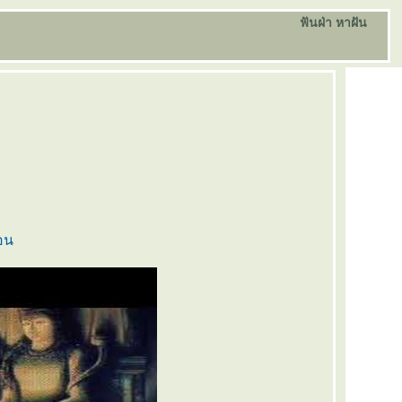
ฟันฝ่า หาฝัน
อน