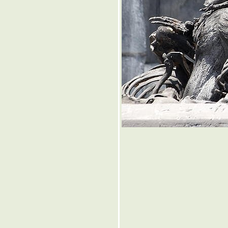
๏ ... ชั่วนิจนิรันดร ... ๏
๏ ... ดุ้นบักเอ้บเยย ... ๏
๏ ...วันภาษาไทย ... ๏
๏ ...วิบัติภัย ... ๏
๏ ... แอบซ่อน ... ๏
๏ ...วณิพก ... ๏
๏ ...Unforgettable ... ๏
๏ ... เอกภพ >เอกภาพ< เอก
เพ้อ ... ๏
๏ ... ลุ้นระทึก ... ๏
๏ ... งบ เงิน งาน งุบงิบ เงิบ
งาบ งี๊เง๊า ... ๏
๏ ...ไทยไม่นิยม ... ๏
๏ ... ค้อนโขก >สาน< โขลก
ฆ้อน ... ๏
๏ ... กองพันทหารมโหรี ... ๏
๏ ... ก๊อปมาทั้งดุ้น ... ๏
๏ ... ตามอารมณ์ ... ๏
๏ ... ผิวลมพริ้ว ผ่านเลาขลุ่
... ๏