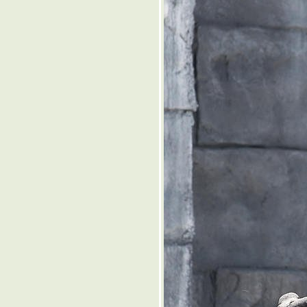
๏
๏ ... แสงชีวิต ฟ้า ส้ม เหลิอง
ดง ... ๏
๏ ... เนเวอร์แลนด์ แดนเอไอ
... ๏
๏ ... เงินทอง ของมีค่า ... ๏
๏ ... หิ่งห้อย ... ๏
๏ ... แปรอักษร ... ๏
๏ ... ทุนเทศไป ทุนไทยมา ...
๏
๏ ... ผิด ควร >< ผวน คิด ... ๏
๏ ... เยาวนารี < MV >
เยาวราช ... ๏
๏ ... กุสลา ธัมมา ... ๏
๏ ... รถไฟฟ้า ติดพัดลม ร่อน
เหินลอยฟ้า ... ๏
๏ ... ธรรมชาติบำบัด ... ๏
๏ ... ปล่อยอารมณ์ ล่องลอ
ไป ในสายลม ... ๏
๏ ... คีตศิลป์ ... ๏
๏ ... ครัวไทย สู่ ครัวโลก ... ๏