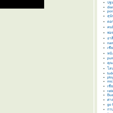
ปฐม
di
por
สุน
ดอก
คนม
พ่อ
อาล
nam
เซี
หน
pu
คุณ
สน
tud
plo
mic
เซีย
rati
Bua
ศา
go 
กาป