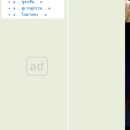
๏ ... ชูธงชัย ... ๏
๏ ... คู่เวรคู่กรรม ... ๏
๏ ... ไปตายซะ ... ๏
๏ ... หอ นอ สระอี โท = หนี้
... ๏
๏ ... ยามว่าง ... ๏
๏ ... สุพรรณหงส์ทรงภู่ห้อย ...
๏
๏ ... ลูกล่อ ลูกชน ... ๏
๏ ... พยูน ใกล้สูญพันธ์ุ ... ๏
ad
๏ ... อิอิ - กัดฟัน สู้ยิบตา ... ๏
๏ ... อดตาย <หิวแสง> อา
ตด ... ๏
๏ ... คมคำ<>คำคม ... ๏
๏ ... กลับตาลปัตร ... ๏
๏ ... หมอคาง < ดำ > คอ
หมาง ... ๏
๏ ...เพ็ชรน้ำหนึ่ง ... ๏
๏ ... ปลายทางฝัน ... ๏
๏ ... ไม้ขัดหม้อ ... ๏
๏ ... ฝั่งฝัน วันนี้ ... ๏