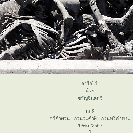
จารึกไว้
ด้ว
ขวัญจินตกวี
นกผี
กวีคำผวน * กวนวะคำผี * กวนหวีคำพระ
20/พค./2567
1