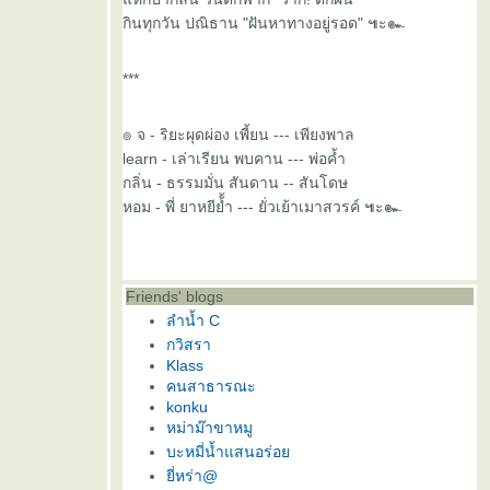
กินทุกวัน ปณิธาน "ฝันหาทางอยู่รอด" ๚ะ๛
***
๏ จ - ริยะผุดผ่อง เพี้ยน --- เพียงพาล
learn - เล่าเรียน พบคาน --- พ่อค้ำ
กลิ่น - ธรรมมั่น สันดาน -- สันโดษ
หอม - พี่ ยาหยีย้้ำ --- ยั่วเย้าเมาสวรค์ ๚ะ๛
Friends' blogs
ลำน้ำ C
กวิสรา
Klass
คนสาธารณะ
konku
หม่าม๊าขาหมู
บะหมี่น้ำแสนอร่อ
ี่หร่า@