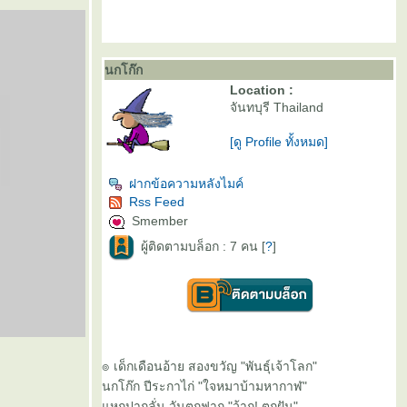
นกโก๊ก
Location :
จันทบุรี Thailand
[ดู Profile ทั้งหมด]
ฝากข้อความหลังไมค์
Rss Feed
Smember
ผู้ติดตามบล็อก : 7 คน [
?
]
๏ เด็กเดือนอ้าย สองขวัญ "พันธุ์เจ้าโลก"
นกโก๊ก ปีระกาไก่ "ใจหมาบ้ามหากาฬ"
หกปากลั่น วันตกฟาก "ว้าก! ตกฝัน"