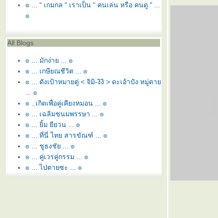
๏ ... " เกมกล " เราเป็น " คนเล่น หรือ คนดู " ...
๏
All Blogs
๏ ... มักง่าย ... ๏
๏ ... เกษียณชีวิต ... ๏
๏ ... ดังเป้าหมายตู่ < จิมิ-งิงิ > ดะเอ้าปัง หมู่ตา
... ๏
๏ ..เกิดเพื่อคู่เคียงหมอน ... ๏
๏ ... เฉลิมชนมพรรษา ... ๏
๏ ... ยิ้ม ยียวน ... ๏
๏ ... ที่นี่ ไทย สารขัณฑ์ ... ๏
๏ ... ชูธงชัย ... ๏
๏ ... คู่เวรคู่กรรม ... ๏
๏ ... ไปตายซะ ... ๏
๏ ... หอ นอ สระอี โท = หนี้ ... ๏
๏ ... ยามว่าง ... ๏
๏ ... สุพรรณหงส์ทรงภู่ห้อย ... ๏
๏ ... ลูกล่อ ลูกชน ... ๏