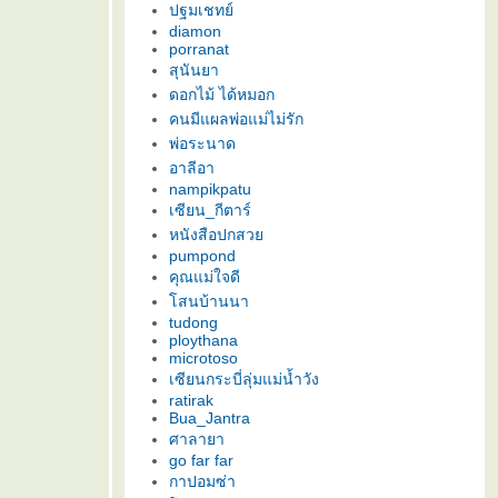
ปฐมเชทย์
diamon
porranat
สุนันยา
ดอกไม้ ได้หมอก
คนมีแผลพ่อแม่ไม่รัก
พ่อระนาด
อาลีอา
nampikpatu
เซียน_กีตาร์
หนังสือปกสว
pumpond
คุณแม่ใจดี
สนบ้านนา
tudong
ploythana
microtoso
เซียนกระบี่ลุ่มแม่น้ำวัง
ratirak
Bua_Jantra
ศาลายา
go far far
กาปอมซ่า