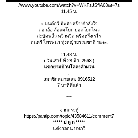
//www.youtube.com/watch?v=WKFsJSfIA08&t=7s
11.45 น.
.
๏ มนต์กวี มีพลัง สร้างกำลังใจ
ดอกอ้อ ล้อลมโบก ยอดโยกไหว
สะบัดพลิ้ว หวิวหวีด หรีดหริ่งเรไร
ดนตรี ไพรพนา ทุ่งหญ้าธรรมชาติ ๚ะ๛
.
11.48 น.
( วันเสาร์ ที่ 28 มิย. 2568 )
ขกยามบ้านโคลงคำผวน
.
สมาชิกหมายเลข 8916512
7 นาทีที่แล้ว
.
***
.
จากกระทู้
https://pantip.com/topic/43584611/comment7
***** ป ลู ก *****
ต่งกลอน บทกวี
.