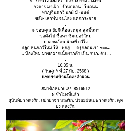
๏ ่ บ้านโคลงผวน ่ ปิดร้าง ยามว่างงาน
อวตาร มาเฝ้า ่ ร้านกลอน ่ ในถนน
ขวัญจินตกวี นกผี มี -มนต์
ขลัง- เสกพ่น จนโลง แตกกระจา
.
๏ ขอบคุณ ยัยผีเฉื้อฉะหมุด ฉุดขึ้นมา
ขอตังไป ซื้อหา ซิมเบอร์ใหม่
มาออดอ้อน น้องพี่ กวีใจ
ปลูก หน่อกวีใหม่ ให้ ่ พ่อภู่ ่ - ครูกลอนเรา ๚ะ๛
... น้องใหม่ มาขอฝากเนื้อฝากตัว เป็น รปภ. คับ ...
.
16.35 น.
( วันศุกร์ ที่ 27 มิย. 2568 )
ขกยามบ้านโคลงคำผวน
.
สมาชิกหมายเลข 8916512
8 ชั่วโมงที่แล้ว
สุนันท์ยา หลงรัก, เฒ่ายาจก หลงรัก, ปรอยฝนเมษา หลงรัก, ดุห
ง หลงรัก.