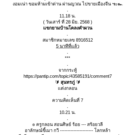
งอมเน่า ขอมห้ามเข้าด่าน ผ่านญวณ ไปขายเมืองจีน ๚ะ๛
.
11.18 น.
( วันเสาร์ ที่ 28 มิย. 2568 )
ขกยามบ้านโคลงคำผวน
.
สมาชิกหมายเลข 8916512
5 นาทีที่แล้ว
.
***
.
จากกระทู้
https://pantip.com/topic/43585191/comment7
🔰
สุนทรภู่
🔰
ต่งกลอน
.
ความคิดเห็นที่ 7
.
10.21 น.
.
๏ ครูกลอน สอนศิษย์ ร้อย --- สร้อยวลี
อาลักษณ์ขี้เมา กวี ---------------------- โลกหล้า