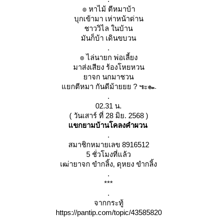
๏ หาไม้ ตีหมาบ้า
บุกเข้ามา เห่าหน้าด่าน
ชาววิไล ในบ้าน
มันก็บ้า เดินขบวน
.
๏ ไล่นายก พ่อเลี้ยง
มาส่งเสียง ร้องโหยหวน
าจก นกมาชวน
กตีหมา กันดีม้ายยย ? ๚ะ๛
.
02.31 น.
( วันเสาร์ ที่ 28 มิย. 2568 )
ขกยามบ้านโคลงคำผวน
.
สมาชิกหมายเลข 8916512
5 ชั่วโมงที่แล้ว
เฒ่ายาจก ขำกลิ้ง, ดุหยง ขำกลิ้ง
.
***
.
จากกระทู้
https://pantip.com/topic/43585820