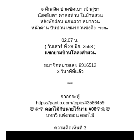
.
๏ ดึกสงัด ปวดขัดเบา เข้าสุขา
นั่งหลับตา คาคอห่าน ในบ้านสวน
หลังพักผ่อน นอนผวา หมากวน
หน้าด่าน ปั่นป่วน เขมรกวนซ่งติง ๚ะ๛
.
02.07 น.
( วันเสาร์ ที่ 28 มิย. 2568 )
ขกยามบ้านโคลงคำผวน
.
สมาชิกหมายเลข 8916512
3 วินาทีที่แล้ว
.
***
.
จากกระทู้
https://pantip.com/topic/43586459
🌸🌼🌹
ดอกไม้กับนายไร้นาม #06
🌹🌼🌸
บทกวี แต่งกลอน ดอกไม้
.
ความคิดเห็นที่ 3