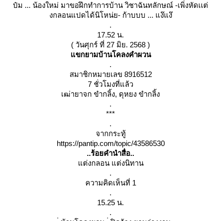
ป๋ม ... น้องใหม่ มาขอฝึกทำการบ้าน วิชาฉันทลักษณ์ -เพิ่งหัดเเต่
งกลอนแปดได้นิโหน่ย- ก้าบบบ ... แง๊แง๊
.
17.52 น.
( วันศุกร์ ที่ 27 มิย. 2568 )
ขกยามบ้านโคลงคำผวน
.
สมาชิกหมายเลข 8916512
7 ชั่วโมงที่แล้ว
เฒ่ายาจก ขำกลิ้ง, ดุหยง ขำกลิ้ง
.
***
.
จากกระทู้
https://pantip.com/topic/43586530
..ร้อยคำนำสื่อ..
ต่งกลอน แต่งนิทาน
.
ความคิดเห็นที่ 1
.
15.25 น.
.