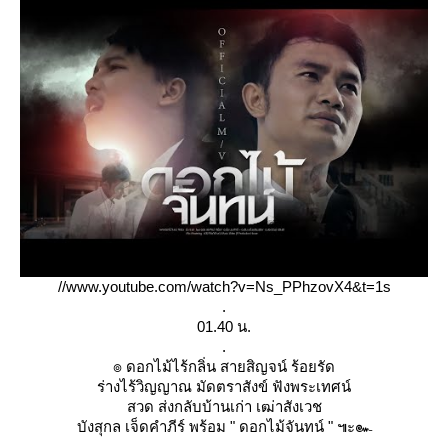
//www.youtube.com/watch?v=Ns_PPhzovX4&t=1s
.
01.40 น.
.
๏ ดอกไม้ไร้กลิ่น สายสิญจน์ ร้อยรัด
ร่างไร้วิญญาณ มัดตราสังข์ ฟังพระเทศน์
สวด ส่งกลับบ้านเก่า เฒ่าสังเวช
บังสุกล เจ็ดคำภีร์ พร้อม " ดอกไม้จันทน์ " ๚ะ๛
.