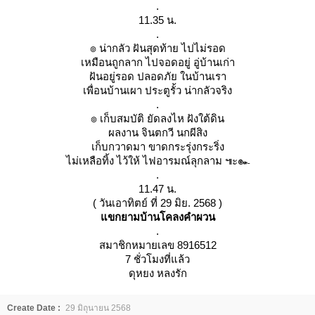
.
11.35 น.
.
๏ น่ากลัว ฝันสุดท้าย ไปไม่รอด
เหมือนถูกลาก ไปจอดอยู่ อู่บ้านเก่า
ฝันอยู่รอด ปลอดภัย ในบ้านเรา
เพื่อนบ้านเผา ประตูรั้ว น่ากลัวจริง
.
๏ เก็บสมบัติ ยัดลงไห ฝังใต้ดิน
ผลงาน จินตกวี นกผีสิง
เก็บกวาดมา ขาดกระรุ่งกระริ่ง
ไม่เหลือทิ้ง ไว้ให้ ไฟอารมณ์ลุกลาม ๚ะ๛
.
11.47 น.
( วันเอาทิตย์ ที่ 29 มิย. 2568 )
ขกยามบ้านโคลงคำผวน
.
สมาชิกหมายเลข 8916512
7 ชั่วโมงที่แล้ว
ดุหยง หลงรัก
Create Date :
29 มิถุนายน 2568