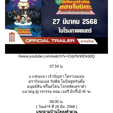
//www.youtube.com/watch?v=OqVNrWDkb0Q
.
07.54 น.
.
๏ แฟนแมว เจ้าปัญหา โดราเอมอน
ดราก้อนบอล วันพีช โมบิลสูทกันดั้ม
มนุษย์หิน ฟริ้นสโตน โจรสลัดเคราดำ
มวหนู คู่เวรกรรม ทอม เจอรี มิกกี้เม้าท์ ๚ะ
.
08.00 น.
( วันเสาร์ ที่ 28 มิย. 2568 )
ขกยามบ้านโคลงคำผวน