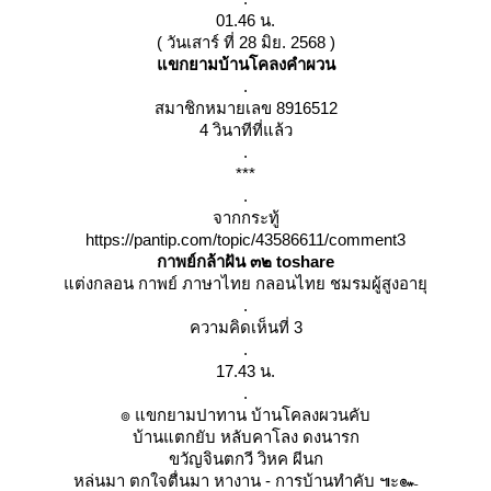
01.46 น.
( วันเสาร์ ที่ 28 มิย. 2568 )
ขกยามบ้านโคลงคำผวน
.
สมาชิกหมายเลข 8916512
4 วินาทีที่แล้ว
.
***
.
จากกระทู้
https://pantip.com/topic/43586611/comment3
กาพย์กล้าฝัน ๓๒ toshare
ต่งกลอน กาพย์ ภาษาไทย กลอนไทย ชมรมผู้สูงอายุ
.
ความคิดเห็นที่ 3
.
17.43 น.
.
๏ แขกยามปาทาน บ้านโคลงผวนคับ
บ้านแตกยับ หลับคาโลง ดงนารก
ขวัญจินตกวี วิหค ผีนก
หล่นมา ตกใจตื่นมา หางาน - การบ้านทำคับ ๚ะ๛