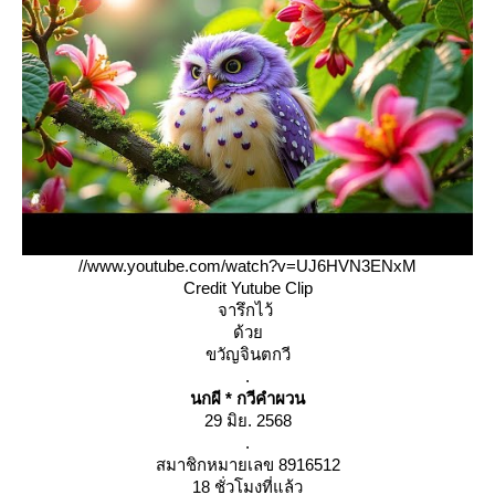
//www.youtube.com/watch?v=UJ6HVN3ENxM
Credit Yutube Clip
จารึกไว้
ด้ว
ขวัญจินตกวี
.
นกผี * กวีคำผวน
29 มิย. 2568
.
สมาชิกหมายเลข 8916512
18 ชั่วโมงที่แล้ว