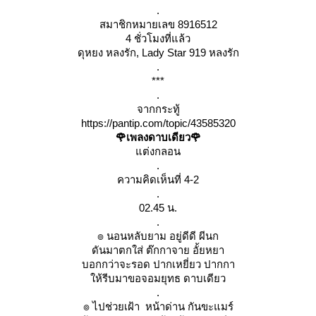
.
สมาชิกหมายเลข 8916512
4 ชั่วโมงที่แล้ว
ดุหยง หลงรัก, Lady Star 919 หลงรัก
.
***
.
จากกระทู้
https://pantip.com/topic/43585320
🌹เพลงดาบเดียว🌹
ต่งกลอน
.
ความคิดเห็นที่ 4-2
.
02.45 น.
.
๏ นอนหลับยาม อยู่ดีดี ผีนก
ดันมาตกใส่ ต๊กกาจาย อั้ยหยา
บอกกว่าจะรอด ปากเหยี่ยว ปากกา
ห้รีบมาขอจอมยุทธ ดาบเดียว
.
๏ ไปช่วยเฝ้า หน้าด่าน กันขะแมร์