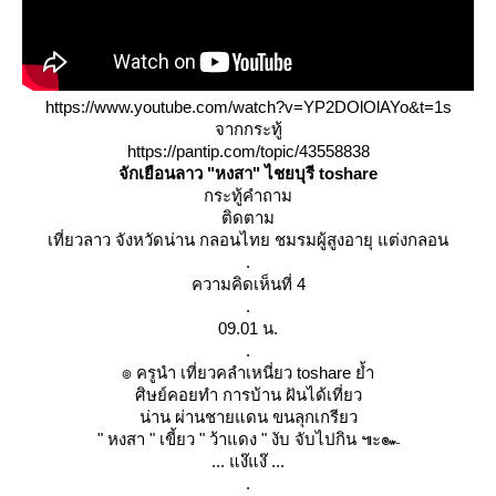
https://www.youtube.com/watch?v=YP2DOlOlAYo&t=1s
จากกระทู้
https://pantip.com/topic/43558838
จักเยือนลาว "หงสา" ไชยบุรี toshare
กระทู้คำถาม
ติดตาม
เที่ยวลาว จังหวัดน่าน กลอนไทย ชมรมผู้สูงอายุ แต่งกลอน
.
ความคิดเห็นที่ 4
.
09.01 น.
.
๏ ครูนำ เที่ยวคลำเหนี่ยว toshare ย้ำ
ศิษย์คอยทำ การบ้าน ฝันได้เที่ยว
น่าน ผ่านชายแดน ขนลุกเกรียว
" หงสา " เขี้ยว " ว้าแดง " งับ จับไปกิน ๚ะ๛
... แง๊แง๊ ...
.