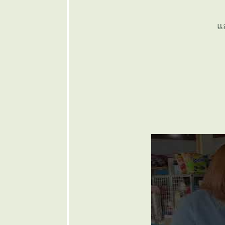
วาที ทรง
เครื่อง " ... ๏
๏ ... เบื่อเค
สง
ลงโคลง
ลงกลอนกล
... ๏
๏ ... " กลบท
พยัคฆ์เคียง
ข้าง " ... ๏
๏ ... " กลบท
ระลอกคลื่น
กระทบฝั่ง "
... ๏
๏ ... ทีงทึ่งทึ้ง
ดึงดัน ... ๏
๏ ... ตะแลง
ตลบ ไม่จบ
สิ้น ... ๏
๏ ... สไตล์นี่
สไตล์ผีเนฯ
... ๏