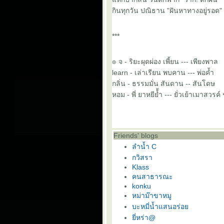
กินทุกวัน ปณิธาน "ฝันหาทางอยู่รอ
***
๏ จ - ริยะผุดผ่อง เพี้ยน --- เพียงพาล
learn - เล่าเรียน พบคาน --- พ่อค้ำ
กลิ่น - ธรรมมั่น สันดาน -- สันโดษ
หอม - พี่ ยาหยีย้้ำ --- ยั่วเย้าเมาสวร
Friends' blogs
ลำน้ำ C
กวิสรา
Klass
คนสาธารณะ
konku
หม่าม๊าขาหมู
บะหมี่น้ำแสนอร่อ
ี่หร่า@