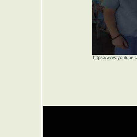
๏ ... สรงน้ำ
สงกรานต์ ...
๏
๏ ... เบื่อเบื่อ
อยากอยาก
... ๏
๏ ... แขก
เขมร พม่า
https://www.youtube
ลาว ... ๏
๏ ... น้อง
หมองหมา
ปัญญาควา
... ๏
๏ ... ตอน
กร่ง อย่า ่
หวง ่ มาก
... ๏
๏ ... นี่พระ
ช่ พะซี้ ... ๏
๏ ... ทำไม