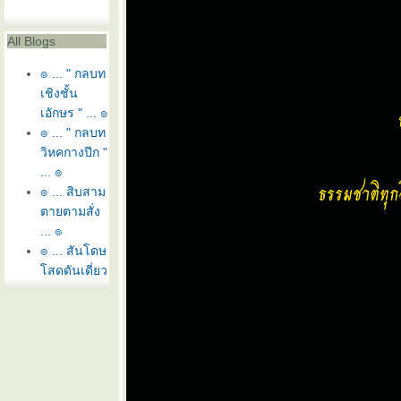
All Blogs
๏ ... " กลบท
เชิงชั้น
เอักษร " ... ๏
๏ ... " กลบท
วิหคกางปีก "
... ๏
๏ ... สิบสาม
ตายตามสั่ง
... ๏
๏ ... สันโดษ
สดดันเดี่ยว
... ๏
๏ ... มันน้ำ
อ่าว อ่าว
ไหน ... ๏
๏ ... ทุกข์
ระทม ลมระ