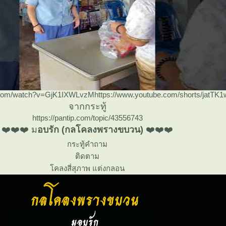
.com/watch?v=GjK1IXWLvzMhttps://www.youtube.com/shorts/jatTK
จากกระทู้
https://pantip.com/topic/43556743
❤️❤️❤️ ม
อบรัก (กลโคลงพรางขบวน)
❤️❤️❤️
กระทู้คำถาม
ติดตาม
คลงสี่สุภาพ แต่งกลอน