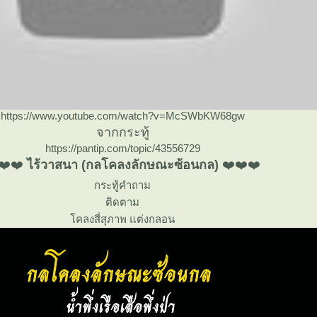
https://www.youtube.com/watch?v=McSWbKW68gw
จากกระทู้
https://pantip.com/topic/43556729
❤️❤️
ไร้วาสนา (กลโคลงลักษณะซ้อนกล)
❤️❤️❤️
กระทู้คำถาม
ติดตาม
คลงสี่สุภาพ แต่งกลอน