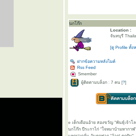
นกโก๊ก
Location :
จันทบุรี Thail
[ดู Profile ทั้
ฝากข้อความหลังไมค์
Rss Feed
Smember
ผู้ติดตามบล็อก : 7 คน [
?
]
๏ เด็กเดือนอ้าย สองขวัญ "พันธุ์เจ้าโ
นกโก๊ก ปีระกาไก่ "ใจหมาบ้ามหากาฬ
หกปากลั่น วันตกฟาก "ว้าก! ตกฝัน"