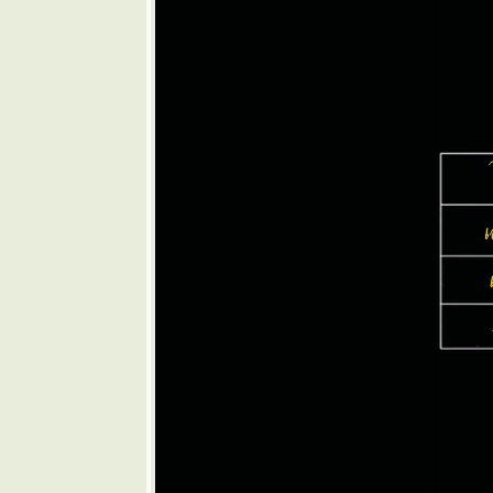
ต้อง ยิงเป้า
... ๏
๏ ... UV-IR
น่ากลัวไหม
... ๏
๏ ... ผีมะ ตู่
กัด ผะหมี ...
๏
๏ ... เสียม
รวย เพื่อน
บ้านหว
ดก ... ๏
๏ ... รินร้อ
ถ้อยกวี ... ๏
๏ ... ช่าน
น่ะครับ
ท่านผู้อวย ...
๏
๏ ... เชื่อได้
ไช่คนจน ...
๏