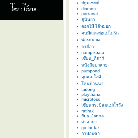
ปฐมเชทย์
diamon
porranat
สุนันยา
ดอกไม้ ได้หมอก
คนมีแผลพ่อแม่ไม่รัก
พ่อระนาด
อาลีอา
nampikpatu
เซียน_กีตาร์
หนังสือปกสว
pumpond
คุณแม่ใจดี
สนบ้านนา
tudong
ploythana
ร่ม
microtoso
เซียนกระบี่ลุ่มแม่น้ำวัง
ratirak
Bua_Jantra
.
ศาลายา
go far far
กาปอมซ่า