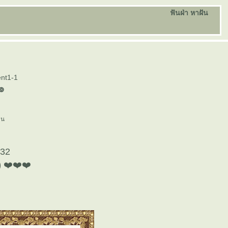
ฟันฝ่า หาฝัน
ent1-1
 ๏
อน
432
)
❤️❤️❤️