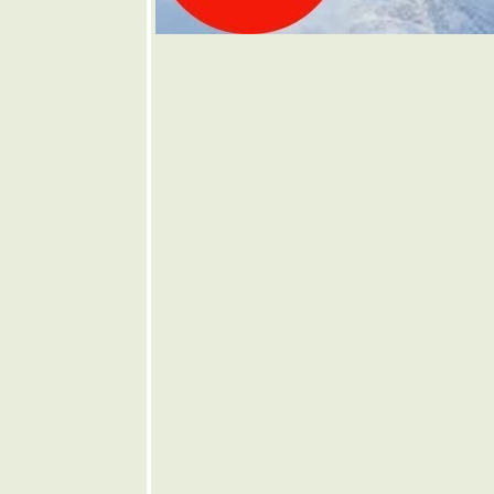
วาที ทรง
เครื่อง " ... ๏
๏ ... เบื่อเค
ลงโคลง
ลงกลอนกล
... ๏
๏ ... " กลบท
พยัคฆ์เคียง
ข้าง " ... ๏
๏ ... " กลบท
ระลอกคลื่น
กระทบฝั่ง "
... ๏
๏ ... ทีงทึ่งทึ้ง
ดึงดัน ... ๏
๏ ... ตะแลง
ตลบ ไม่จบ
สิ้น ... ๏
๏ ... สไตล์นี่
สไตล์ผีเนฯ
... ๏