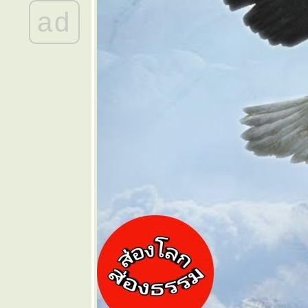
บึง ... ๏
ad
๏ ... กระจิบ
กระจอก บอก
ข่าว ... ๏
๏ ... พลัง
จักรวาล
พลังงานชีวิต
... ๏
๏ ... เสียม
เหมา เอาไป
หมด... ๏
๏ ...
ฟอร์มูล่าวัน
บ้านนา ... ๏
๏ ... " โคลง
กลบทหิ่งห้อ
ชมสวน " ...
๏
๏ ... " กลอน
กลบทมธุรส