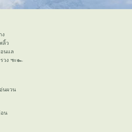
าง
ลิ้ว
 ว่อนแล
งรังรวง ๚ะ๛
แอ่นผวน
ก่อน