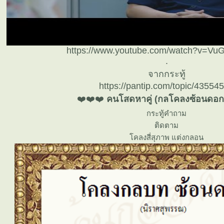
https://www.youtube.com/watch?v=V
.
จากกระทู้
https://pantip.com/topic/43554
❤️❤️❤️
คนโสดหาคู่ (กลโคลงซ้อนดอก
กระทู้คำถาม
ติดตาม
คลงสี่สุภาพ แต่งกลอน