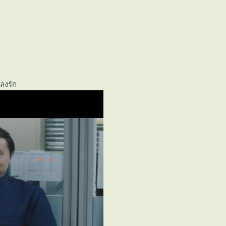
ลงรัก