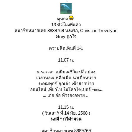
ดุหยง
13 ชั่วโมงที่แล้ว
สมาชิกหมายเลข 8889769 หลงรัก, Christian Trevelyan
Grey ถูกใจ
.
ความคิดเห็นที่ 1-1
.
11.07 น.
.
๏ รอเวลา เกษียณชีวิต ปลิดปลง
เวลาหลงเ-หลือเฟือ-น่าเบื่อหน่า
ระทมทุกข์ จุกเจ่า เช้าสายบ่า
ออนไลน์ เที่ยวไป ในโลกไซเบอร์ ๚ะ๛
... เอ๋อ อ๋อ หัวร่องอหาย ...
.
11.15 น.
( วันเสาร์ ที่ 14 มิย. 2568 )
นกผี * กวีคำผวน
.
สมาชิกหมายเลข 8889769