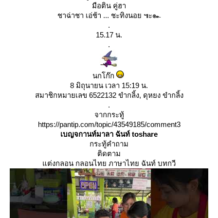
มือติน คู่ฮา
ชาฉ่าชา เอ่ช้า ... ชะทิงนอย ๚ะ๛
.
15.17 น.
.
นกโก๊ก
8 มิถุนายน เวลา 15:19 น.
สมาชิกหมายเลข 6522132 ขำกลิ้ง, ดุหยง ขำกลิ้ง
.
จากกระทู้
https://pantip.com/topic/43549185/comment3
เบญจกานท์มาลา ฉันท์ toshare
กระทู้คำถาม
ติดตาม
ต่งกลอน กลอนไทย ภาษาไทย ฉันท์ บทกวี