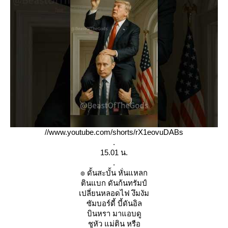
//www.youtube.com/shorts/rX1eovuDABs
.
15.01 น.
.
๏ ดั้นสะบั้น หั่นแหลก
ตินแบก ดันก้นทรัมป์
เปลี่ยนหลอดไฟ งึมงัม
ซัมบอร์ดี้ บี้ดันอิล
บินหรา มาแอบดู
ชูหัว แม่ติน หรือ