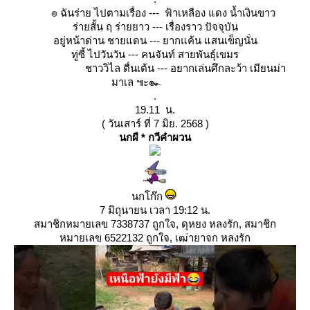
๏ ฉันร่าย ไปตามเรื่อง --- ฟ้าเหลือง แดง น้ำเงินขาว
ร่ายสั้น ฤ ร่ายยาว --- เรื่องราว ปัจจุบัน
อยู่หน้าด่าน ชายแดน --- ยากแค้น แสนเข็ญนั่น
ทู่ซี้ ไปวันวัน --- คนจันท์ สายพันธุ์เขมร
ชาววิไล ตื่นเต้น --- อยากเล่นศึกละว้า เมียนม่า
มาเล ๚ะ๛
.
19.11 น.
( วันเสาร์ ที่ 7 มิย. 2568 )
นกผี * กวีคำผวน
นกโก๊ก
7 มิถุนายน เวลา 19:12 น.
สมาชิกหมายเลข 7338737 ถูกใจ, ดุหยง หลงรัก, สมาชิก
หมายเลข 6522132 ถูกใจ, เฒ่ายาจก หลงรัก