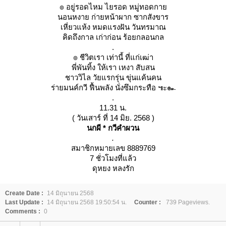
๏ อยู่รอดไหม ไยรอด หมู่ทอดกา
นอนหงาย ก่ายหน้าผาก ซากสังขาร
เหี่ยวแห้ง หมดแรงฝัน วันทรมาณ
คิดถึงกาล เก่าก่อน ร้อยกลอนกล
.
๏ ชีวิตเรา เท่านี้ ที่แก่เฒ่า
พี่พันทิ้ง ให้เรา เหงา สับสน
ชาววิไล วัยแรกรุ่น ขุ่นแค้นคน
ร่ายมนค์กวี ฟื้นพลัง นั่งซึมกระทือ ๚ะ๛
.
11.31 น.
( วันเสาร์ ที่ 14 มิย. 2568 )
นกผี * กวีคำผวน
.
สมาชิกหมายเลข 8889769
7 ชั่วโมงที่แล้ว
ดุหยง หลงรัก
Create Date :
14 มิถุนายน 2568
Last Update :
14 มิถุนายน 2568 19:50:54 น.
Counter :
739 Pageviews.
Comments :
0