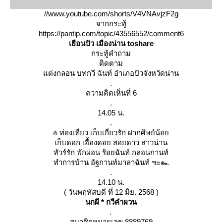
//www.youtube.com/shorts/V4VNAvjzF2g
จากกระทู้
https://pantip.com/topic/43556552/comment6
เยือนปัว เมืองน่าน toshare
กระทู้คำถาม
ติดตาม
ต่งกลอน บทกวี ฉันท์ อำเภอปัวจังหวัดน่าน
.
ความคิดเห็นที่ 6
.
14.05 น.
.
๏ ท่องเที่ยว เก็บเกี่ยวรัก ฝากศิษย์น้อ
เก็บดอก เอื้องดอย สอยดาว สาวน่าน
ทัวร์รัก พักผ่อน ร้อยฉันท์ กลอนกานท์
ทำการบ้าน อัฐกานท์มาลาฉันท์ ๚ะ๛
.
14.10 น.
( วันพฤหัสบดี ที่ 12 มิย. 2568 )
นกผี * กวีคำผวน
.
สมาชิกหมายเลข 8889769