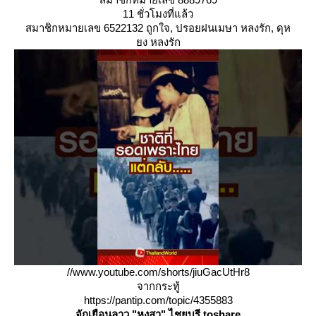
11 ชั่วโมงที่แล้ว
สมาชิกหมายเลข 6522132 ถูกใจ, ปรอยฝนเมษา หลงรัก, ดุห
ง หลงรัก
//www.youtube.com/shorts/jiuGacUtHr8
จากกระทู้
https://pantip.com/topic/4355883
จักเยือนลาว "หงสา" ไชยบุรี toshare