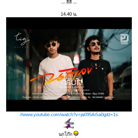
... ฮี่ฮี่ ...
.
14.40 น.
//www.youtube.com/watch?v=ja095AiSa0g&t=1s
นกโก๊ก