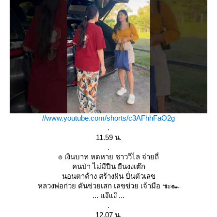
//www.youtube.com/shorts/c3AFhhFaO2g
.
11.59 น.
.
๏ เงินบาท หดหาย ชาววิไล จ่ายถี่
คนป่า ไม่มีปืน ยืนงงเต๊ก
นอนตาค้าง สร้างฝัน ปั่นตัวเลข
หลวงพ่อก่วย ดันข่วยเสก เลขข่วย เจ้ามือ ๚ะ๛
... แง๊แง๊ ...
.
12.07 น.