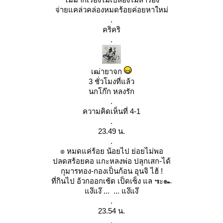
จ่ายแคล่วคล่องหมดร้อยค่อยหาใหม่
.
คริคริ
.
เฒ่ายาจก
3 ชั่วโมงที่แล้ว
นกโก๊ก หลงรัก
.
ความคิดเห็นที่ 4-1
.
23.49 น.
.
๏ หมดแค่ร้อย น้อยไป ย่อยไม่พอ
ปลดสร้อยคอ แกะหลงพ่อ ปลุกเสก-ได้
กุมารทอง-กองเป็นก้อน อุนจิ ไฮ้ !
ที่กินไป อ้วกออกเช้ด เป็ดเซ็ง แล ๚ะ๛
ง๊แง๊ ... ... แง๊แง๊
.
23.54 น.
.