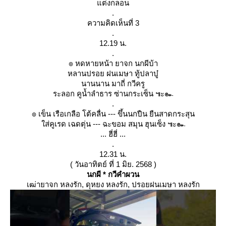
ต่งกลอน
.
ความคิดเห็นที่ 3
.
12.19 น.
.
๏ หดหายหน้า ยาจก นกผีบ้า
หลานปรอย ฝนเมษา ทู้ปลาบู๋
นานนาน มาถี่ กวีครู
ระลอก คูน้ำลำธาร ซ่านกระเซ็น ๚ะ๛
.
๏ เข็น เรือเกลือ โต้คลื่น --- ขึ้นนกปืน ยืนสาดกระสุน
ส่คูเรด เฉดตุ่น --- ฉะขอม สมุน ฮุนเซ็ง ๚ะ๛
... ฮี่ฮี่ ...
.
12.31 น.
( วันอาทิตย์ ที่ 1 มิย. 2568 )
นกผี * กวีคำผวน
เฒ่ายาจก หลงรัก, ดุหยง หลงรัก, ปรอยฝนเมษา หลงรัก