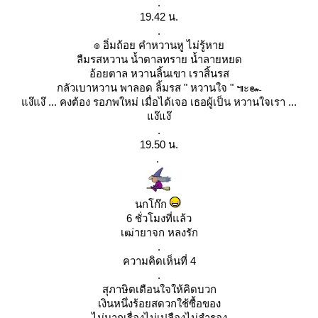
.
19.42 น.
.
๏ อิ่มถ้อย คำหวานหู ไม่รู้หา
ลืมรสหวาน น้ำตาลทราย น้ำลายหยด
อ้อยตาล หวานลิ้นเขา เราสิ้นรส
กลัวเบาหวาน พาลอด ลิ้มรส " หวานใจ " ๚ะ๛
ง๊แง๊ ... คงต้อง รอภพใหม่ เมื่อได้เจอ เธอผู้เป็น หวานใจเรา ...
ง๊แง๊
.
19.50 น.
.
นกโก๊ก
6 ชั่วโมงที่แล้ว
เฒ่ายาจก หลงรัก
.
ความคิดเห็นที่ 4
.
สุภาษิตเตือนใจให้คิดบวก
เงินหนึ่งร้อยสดวกใช้ซื้อของ
ไม่มากเรื่องไม่เปลืองไม่สำรอง