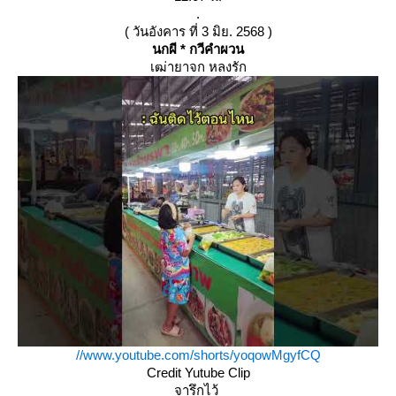
.
( วันอังคาร ที่ 3 มิย. 2568 )
นกผี * กวีคำผวน
เฒ่ายาจก หลงรัก
//www.youtube.com/shorts/yoqowMgyfCQ
Credit Yutube Clip
จารึกไว้