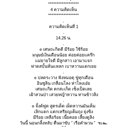
******************
4 ความคิดเห็น
******************
.
ความคิดเห็นที่ 1
.
14.26 น.
.
๏ เศษถะกิดดี มีร้อย ใช้ร้อ
มนุษย์เงินเดือนน้อย ค่อยค่อยแคร๊ก
ม่ยายใจดี มีลูกสาว เอามาแจก
ฟาดสบั้นหั่นแหลก เบาหวานแดกเ
.
๏ ปลดระวาง ฟังหมอดุ ขู่ทุกเดือน
อินซูลิน เกลื่อนโลง ห่าโหงเอ๋
เศษถะกิด ตกสะเก็ด เซ็งเป็ดเล
เฝ้าสวนป่า เสวยหญ้าหวาน ทานข้าวลิง
.
๏ จั้งค์ฟูด สูตรเด็ด เผ็ดหวานมันเค็ม
เลิกแดก แตกเหรียญเต็มถุง ยุ่งขิง
มีร้อย เหลือร้อย เนี้ยคอย เลี้ยงดูลิง
วันนี้ นอนกลิ้งหลับ ตื่นมาขับ " เรือคำผวน " ๚ะ๛