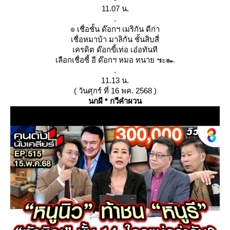
11.07 น.
.
๏ เชื่อชั้น ด๊อกฯ เมริกัน ดีก่า
เชื่อหมาบ้า มาลิกัน ชั้นสิบสี่
เครดิต ด๊อกขี้เท่อ เอ๋อทันที
เลือกเชื่อซี้ อี ด๊อกฯ หมอ ทนาย ๚ะ๛
.
11.13 น.
( วันศุกร์ ที่ 16 พค. 2568 )
นกผี * กวีคำผวน