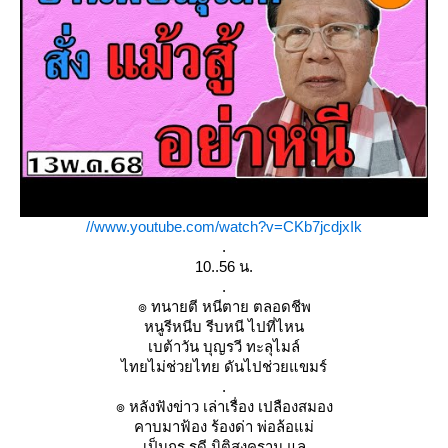
//www.youtube.com/watch?v=CKb7jcdjxIk
.
10..56 น.
.
๏ ทนายตี หนีตาย ตลอดชีพ
หนูรีหนีบ รีบหนี ไปที่ไหน
เบต้าวัน บุญรวี ทะลุไมล์
ไทยไม่ช่วยไทย ดันไปช่วยแขมร์
.
๏ หลังฟังข่าว เล่าเรื่อง เปลืองสมอง
คาบมาฟ้อง ร้องด่า พ่อล้อแม่
เป็นกูรู รูดี นิติสงคราม แล