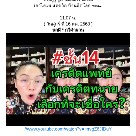
เอาไงแน่ แถขวิด บ้านพิดโลก ๚ะ๛
.
11.07 น.
( วันศุกร์ ที่ 16 พค. 2568 )
นกผี * กวีคำผวน
//www.youtube.com/watch?v=lmvgZ6JIDuY
.