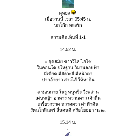
ดุหยง
เมื่อวานนี้ เวลา 05:45 น.
นกโก๊ก หลงรัก
.
ความคิดเห็นที่ 1-1
.
14.52 น.
.
๏ ยุคสมัย ชาววิไล ไฮโซ
นคอนโด รโหฐาน วิมานลอยฟ้า
มีเขียด มีสังกะสี มีหน้าตา
ปากอ้ายาว สาวไส้ ให้ห่ากิน
.
๏ ซ่อนกาย ในรู หนูหริ่ง วื่งพล่าน
เศษหญ้า อาหาร หวานคาว เจ้าถื่น
เกรี้ยวกราด หวาดผวา ด่าฟ้าดิน
รัตนโกสินทร์ สิ้นคนดี ศรีอโยธยา ๚ะ๛
.
15.14 น.
.