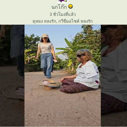
นกโก๊ก
3 ชั่วโมงที่แล้ว
ดุหยง หลงรัก, กวีขี่มอไซค์ หลงรัก