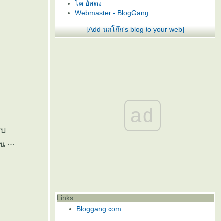
ค อัสดง
Webmaster - BlogGang
[Add นกโก๊ก's blog to your web]
ad
ลบ
...
าน
Links
Bloggang.com