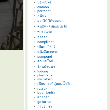
ปฐมเชทย์
diamon
porranat
สุนันยา
ดอกไม้ ได้หมอก
คนมีแผลพ่อแม่ไม่รัก
พ่อระนาด
อาลีอา
nampikpatu
เซียน_กีตาร์
หนังสือปกสว
pumpond
คุณแม่ใจดี
สนบ้านนา
tudong
ploythana
microtoso
เซียนกระบี่ลุ่มแม่น้ำวัง
ratirak
Bua_Jantra
ศาลายา
go far far
กาปอมซ่า