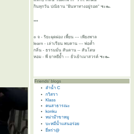
กินทุกวัน ปณิธาน "ฝันหาทางอยู่รอด" ๚ะ๛
***
๏ จ - ริยะผุดผ่อง เพี้ยน --- เพียงพาล
learn - เล่าเรียน พบคาน --- พ่อค้ำ
กลิ่น - ธรรมมั่น สันดาน -- สันโดษ
หอม - พี่ ยาหยีย้้ำ --- ยั่วเย้าเมาสวรค์ ๚ะ๛
Friends' blogs
ลำน้ำ C
กวิสรา
Klass
คนสาธารณะ
konku
หม่าม๊าขาหมู
บะหมี่น้ำแสนอร่อ
ี่หร่า@