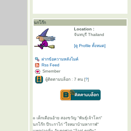
นกโก๊ก
Location :
จันทบุรี Thailand
[ดู Profile ทั้งหมด]
ฝากข้อความหลังไมค์
Rss Feed
Smember
ผู้ติดตามบล็อก : 7 คน [
?
]
๏ เด็กเดือนอ้าย สองขวัญ "พันธุ์เจ้าโลก"
นกโก๊ก ปีระกาไก่ "ใจหมาบ้ามหากาฬ"
หกปากลั่น วันตกฟาก "ว้าก! ตกฝัน"