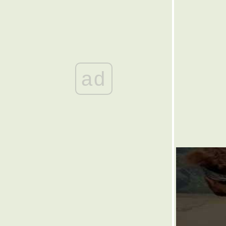
๏ ... ถ้อยสลับสามชั้น ผันผวน ... ๏
๏ ... หูฟัง นั่งเทียน เสี้ยนเล่าข่าว ... ๏
๏ ... เบญจวรรณห้าสี - ปืยะมหาราชันย์ ... ๏
๏ ...อำนาจ > สานเตี้ย < ล้นฟ้า ... ๏
๏ ... ภาษา พาสับสน ... ๏
๏ ... ชีวิตคิดไฉน ... ๏
๏ ... เงินทอง ของต้องใจ ... ๏
ad
๏ ...ยิ่งเรียน ยิ่งโง่ >< ยิ่งโต ยิ่ง xxx ... ๏
๏ ... กระแสแปรปรวน ... ๏
๏ ... กลโคลงเก่า ... ๏
๏ ... ใจพิกล จนพิการ ... ๏
๏ ... บทเพลงจากใจกวี ... ๏
๏ ... พอใจรัก ... ๏
๏ ... ขอเป็นเงาใจ ... ๏
๏ ... ไฟรักปักษ์ใต้ ... ๏
๏ ... น่าให้มาเล่น เป็น " นายก " ... ๏
๏ ... ฉันฉลาด อย่าพลาดคำ ฉันเฉลียว ... ๏
๏ ... กลกวี กวีกล ... ๏
๏ ... สรรพลี้หวน ... ๏
๏ ... ปาตานี ... ๏
๏ ... ตู่เท้งเต้ง >< เค้งทำใจ ... ๏