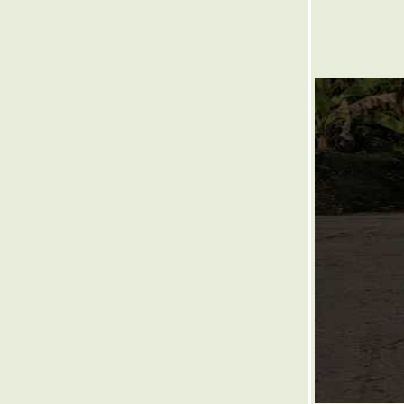
๏ ... เสียงสวรรค์ ... ๏
๏ ... ใช้ชีวิต ไม่คุ้ม จนคลุ้มคลั่ง ... ๏
๏ ... วัฒนธรรม > จำวัด < วัดฐานะทำ ... ๏
๏... ตำนาน วิวาห์เหาะ ... ๏
๏ ... ปักใจลอย <> ปล่อยใจรัก ... ๏
๏ ... องครักษ์พิทักษ์กฎ ... ๏
๏ ... กลของคำ >< กรรมของคน ... ๏
๏ ... ขวานลับ ของรามสูร ... ๏
๏ ... บ้าหวย รวยหุ้น ... ๏
๏ ... อาสามาซักฟอกอะไร ... ๏
๏ ... คู่เล่นกล >< คนเล่นกู่ ... ๏
๏ ... คิดเครียดเดียจฉันท์ ... ๏
๏ ... ไฟในออก ไฟนอกเข้า ... ๏
๏ ... ครึ่งครึ่ง กลางกลาง ... ๏
๏ ... ทศมราชัน ... ๏
๏ ... สกุลเงินเก่าเผาไหม้ง่าย - สกุลเงินใหม่เผา
ไม่ยาก ... ๏
๏ ... มันฝรั่ง มันเทศ < จิมิ จิมิ > กินหัวมันแก้จน
... ๏
๏ ... รังกวีผวน ชั้นที่ 7 : วิมานลอยฟ้า ... ๏
๏ ... ลูกล่อลูกชน ... ๏