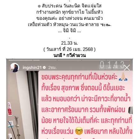
๏ สับประดน วันละนิด จิตแจ่มใส
กรำงานหนัก ทุกข์ยากไย ไม่ยิ้มหัว
ของคุณค่ะ อย่างห่วงจน คนเมามัว
เหงื่อท่วมตัว หัวหมุน-วนแว่น-ตาลาย ๚ะ๛
... จิมิ จิมิ ...
.
21.33 น.
( วันเสาร์ ที่ 26 เมย. 2568 )
นกผี * กวีคำผวน