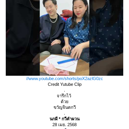
//www.youtube.com/shorts/poX2azlG0zc
Credit Yutube Clip
.
จารึกไว้
ด้ว
ขวัญจินตกวี
.
นกผี * กวีคำผวน
28 เมย. 2568