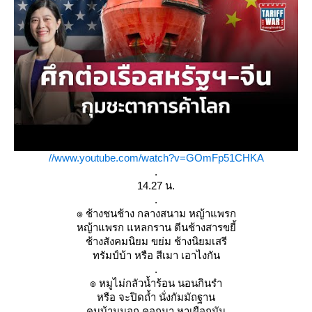
//www.youtube.com/watch?v=GOmFp51CHKA
.
14.27 น.
.
๏ ช้างชนช้าง กลางสนาม หญ้าแพรก
หญ้าแพรก แหลกราน ตีนช้างสารขยี้
ช้างสังคมนิยม ขย่ม ช้างนิยมเสรี
ทรัมป์บ้า หรือ สีเมา เอาไงกัน
.
๏ หมูไม่กลัวน้ำร้อน นอนกินรำ
หรือ จะปิดถ้ำ นั่งกัมมัถฐาน
คนบ้านนอก คอกนา หาเผือกมัน