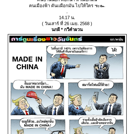
คนเมืองฟ้า ดันเเผือกมัน ไปให้ใคร ๚ะ๛
.
14.17 น.
( วันเสาร์ ที่ 26 เมย. 2568 )
นกผี * กวีคำผวน