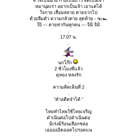
๏ ใจเป็นนาย กายเป็นบ่าว จิตเป็นเจ้า
หมานุดเรา อยากเป็นเจ้า เอาแต่ได้
จกาย เสื่อมสลาย ตายจากไป
ด้วยลืมตัว ความกลัวตาย สุดท้าย - ๚ะ๛
งิงิ --- ตายห่ากันทุกคน --- จิมิ จิมิ
.
17.07 น.
.
นกโก๊ก
2 ชั่วโมงที่แล้ว
ดุหยง หลงรัก
.
ความคิดเห็นที่ 2
.
"คำอดีตจำได้ "
.
ไทยทำไทยใช้ไทยเจริญ
ดำเนินต่อไปดำเนินต่อ
มิเร่งมิร้อนเลือกชลอ
เอออออิดออดไปรอดแน
.